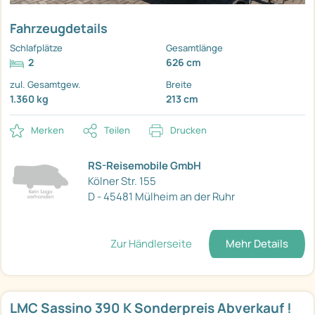
Fahrzeugdetails
Schlafplätze
Gesamtlänge
2
626 cm
zul. Gesamtgew.
Breite
1.360 kg
213 cm
Merken
Teilen
Drucken
RS-Reisemobile GmbH
Kölner Str. 155
D - 45481 Mülheim an der Ruhr
Zur Händlerseite
Mehr Details
LMC Sassino 390 K Sonderpreis Abverkauf !