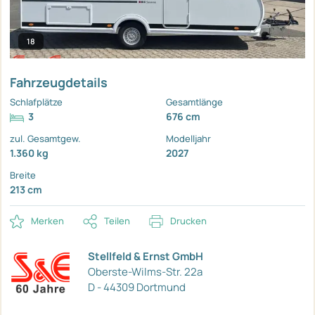
18
Fahrzeugdetails
Schlafplätze
Gesamtlänge
3
676 cm
zul. Gesamtgew.
Modelljahr
1.360 kg
2027
Breite
213 cm
Merken
Teilen
Drucken
Stellfeld & Ernst GmbH
Oberste-Wilms-Str. 22a
D - 44309 Dortmund