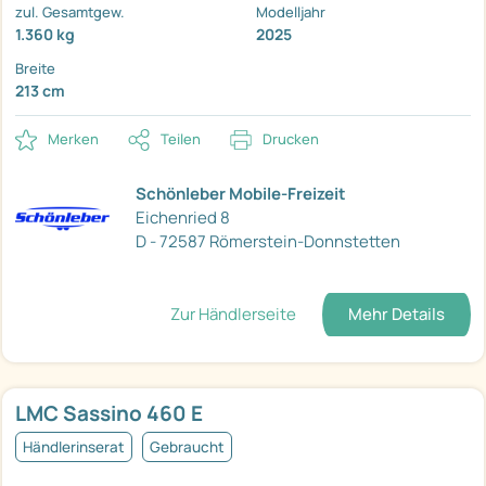
zul. Gesamtgew.
Modelljahr
1.360 kg
2025
Breite
213 cm
Merken
Teilen
Drucken
Schönleber Mobile-Freizeit
Eichenried 8
D - 72587 Römerstein-Donnstetten
Zur Händlerseite
Mehr Details
LMC Sassino 460 E
Händlerinserat
Gebraucht