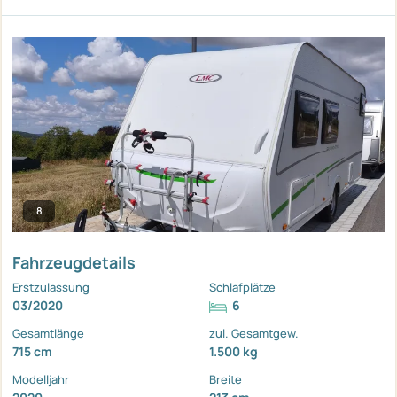
8
Fahrzeugdetails
Erstzulassung
Schlafplätze
03/2020
6
Gesamtlänge
zul. Gesamtgew.
715 cm
1.500 kg
Modelljahr
Breite