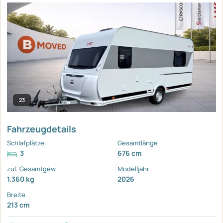
23
Fahrzeugdetails
Schlafplätze
Gesamtlänge
3
676 cm
zul. Gesamtgew.
Modelljahr
1.360 kg
2026
Breite
213 cm