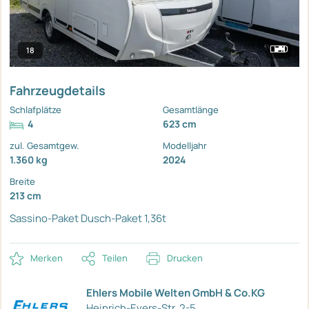
18
Fahrzeugdetails
Schlafplätze
Gesamtlänge
4
623 cm
zul. Gesamtgew.
Modelljahr
1.360 kg
2024
Breite
213 cm
Sassino-Paket
Dusch-Paket
1,36t
Merken
Teilen
Drucken
Ehlers Mobile Welten GmbH & Co.KG
Heinrich-Evers-Str. 2-5