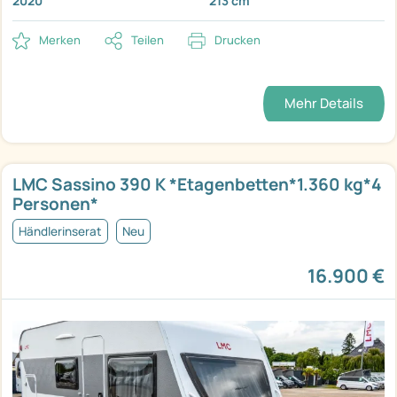
2020
213 cm
Merken
Teilen
Drucken
Mehr Details
LMC Sassino 390 K *Etagenbetten*1.360 kg*4
Personen*
Händlerinserat
Neu
16.900 €