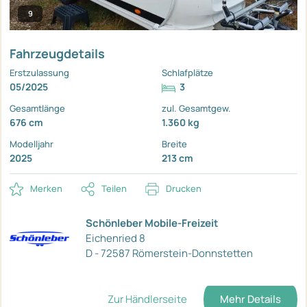
9
Fahrzeugdetails
Erstzulassung
Schlafplätze
05/2025
3
Gesamtlänge
zul. Gesamtgew.
676 cm
1.360 kg
Modelljahr
Breite
2025
213 cm
Merken
Teilen
Drucken
Schönleber Mobile-Freizeit
Eichenried 8
D - 72587 Römerstein-Donnstetten
Zur Händlerseite
Mehr Details