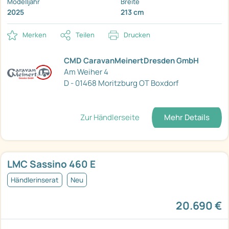
Modelljahr
Breite
2025
213 cm
Merken
Teilen
Drucken
CMD CaravanMeinertDresden GmbH
Am Weiher 4
D - 01468 Moritzburg OT Boxdorf
Zur Händlerseite
Mehr Details
LMC Sassino 460 E
Händlerinserat
Neu
20.690 €