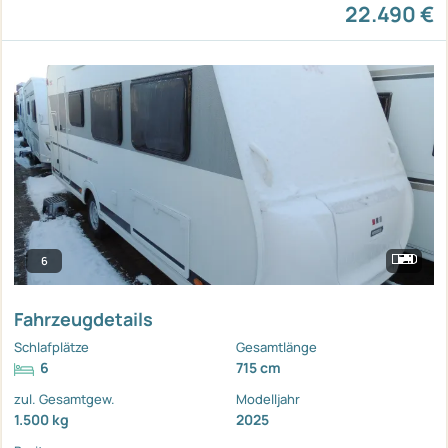
22.490 €
6
Fahrzeugdetails
Schlafplätze
Gesamtlänge
6
715 cm
zul. Gesamtgew.
Modelljahr
1.500 kg
2025