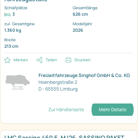
Schlafplätze
Gesamtlänge
3
626 cm
zul. Gesamtgew.
Modelljahr
1.360 kg
2026
Breite
213 cm
Merken
Teilen
Drucken
Freizeitfahrzeuge Singhof GmbH & Co. KG
Hoenbergstraße 2
D - 65555 Limburg
Zur Händlerseite
Mehr Details
LMC Sassino 460 E, MJ26, SASSINO PAKET