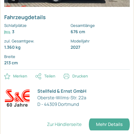
Fahrzeugdetails
Schlafplätze
Gesamtlänge
3
676 cm
zul. Gesamtgew.
Modelljahr
1.360 kg
2027
Breite
213 cm
Merken
Teilen
Drucken
Stellfeld & Ernst GmbH
Oberste-Wilms-Str. 22a
D - 44309 Dortmund
Zur Händlerseite
Mehr Details