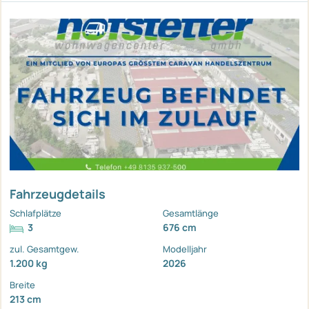
Fahrzeugdetails
Schlafplätze
Gesamtlänge
3
676 cm
zul. Gesamtgew.
Modelljahr
1.200 kg
2026
Breite
213 cm