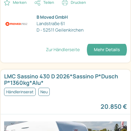
Merken
Teilen
Drucken
B Moved GmbH
Landstraße 61
D - 52511 Geilenkirchen
Zur Händlerseite
Mehr Details
LMC Sassino 430 D 2026*Sassino P*Dusch
P*1360kg*Alu*
Händlerinserat
Neu
20.850 €