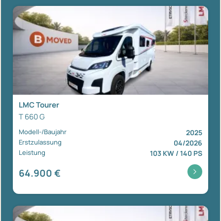
LMC Tourer
T 660 G
Modell-/Baujahr
2025
Erstzulassung
04/2026
Leistung
103 KW / 140 PS
64.900 €