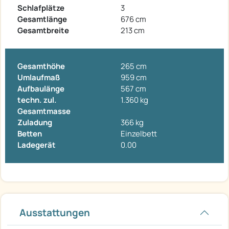
Schlafplätze
3
Gesamtlänge
676 cm
Gesamtbreite
213 cm
Gesamthöhe
265 cm
Umlaufmaß
959 cm
Aufbaulänge
567 cm
techn. zul.
1.360 kg
Gesamtmasse
Zuladung
366 kg
Betten
Einzelbett
Ladegerät
0.00
Ausstattungen