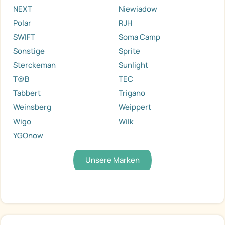
NEXT
Niewiadow
Polar
RJH
SWIFT
Soma Camp
Sonstige
Sprite
Sterckeman
Sunlight
T@B
TEC
Tabbert
Trigano
Weinsberg
Weippert
Wigo
Wilk
YGOnow
Unsere Marken