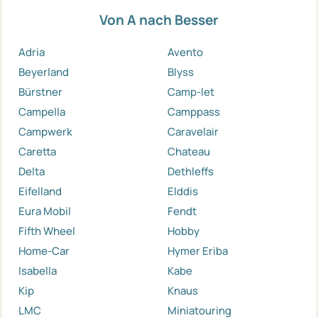
Von A nach Besser
Adria
Avento
Beyerland
Blyss
Bürstner
Camp-let
Campella
Camppass
Campwerk
Caravelair
Caretta
Chateau
Delta
Dethleffs
Eifelland
Elddis
Eura Mobil
Fendt
Fifth Wheel
Hobby
Home-Car
Hymer Eriba
Isabella
Kabe
Kip
Knaus
LMC
Miniatouring