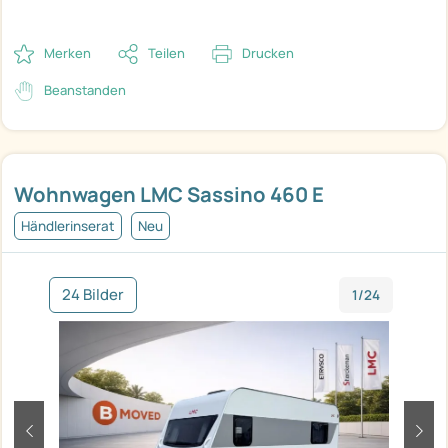
Merken
Teilen
Drucken
Beanstanden
Wohnwagen LMC Sassino 460 E
Händlerinserat
Neu
24 Bilder
1/24
zurück
weit