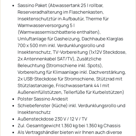
Sassino Paket (Abwassertank 25 l rollbar,
Reserveradhalterung im Flaschenkasten,
Insektenschutztür in Aufbautür, Therme für
Warmwasserversorgung 5 l
(Warmwassermischbatterie enthalten),
Umluftanlage für Gasheizung, Dachhaube Klarglas
700 x 500 mm inkl. Verdunklungsrollo und
Insektenschutz, TV-Vorbereitung (1x12V Steckdose,
2x Antennenkabel SAT/TV), Zusätzliche
Beleuchtung (Stromschiene inkl. Spots),
Vorbereitung für Klimaanlage inkl. Dachverstärkung,
2x USB-Steckdose für Stromschiene, Stützrad mit
Stützlastanzeige, Frischwassertank 44 l mit
Außeneinfüllstützen, Tellerfüße für Kurbelstützen)
Polster Sassino Andesit
Schiebefenster (Küche) inkl. Verdunklungsrollo und
Insektenschutz
Außensteckdose 230 V / 12 V / TV
Zul. Gesamtgewicht 1.360 kg bei 1.360 kg Chassis
Als Vertragshändler bieten wir Ihnen auch diverse