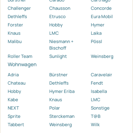
Challenger
Chausson
Concorde
Dethleffs
Etrusco
Eura Mobil
Forster
Hobby
Hymer
Knaus
LMC
Laika
Malibu
Niesmann +
Pössl
Bischoff
Roller Team
Sunlight
Weinsberg
Wohnwagen
Adria
Bürstner
Caravelair
Chateau
Dethleffs
Fendt
Hobby
Hymer Eriba
Isabella
Kabe
Knaus
LMC
NEXT
Polar
Sonstige
Sprite
Sterckeman
T@B
Tabbert
Weinsberg
Wilk