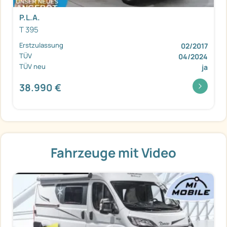
P.L.A.
T 395
Erstzulassung
02/2017
TÜV
04/2024
TÜV neu
ja
38.990 €
Fahrzeuge mit Video