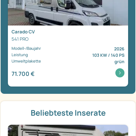
Carado CV
541 PRO
Modell-/Baujahr
2026
Leistung
103 KW / 140 PS
Umweltplakette
grün
71.700 €
Beliebteste Inserate