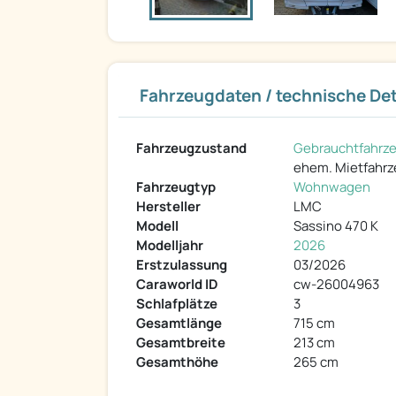
Fahrzeugdaten / technische Det
Fahrzeugzustand
Gebrauchtfahrz
ehem. Mietfahr
Fahrzeugtyp
Wohnwagen
Hersteller
LMC
Modell
Sassino 470 K
Modelljahr
2026
Erstzulassung
03/2026
Caraworld ID
cw-26004963
Schlafplätze
3
Gesamtlänge
715 cm
Gesamtbreite
213 cm
Gesamthöhe
265 cm