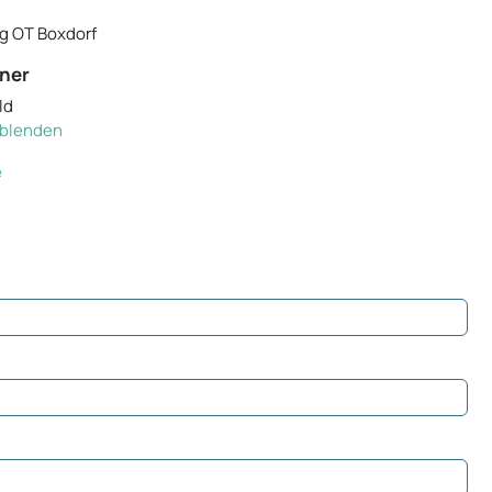
g OT Boxdorf
ner
ld
inblenden
e