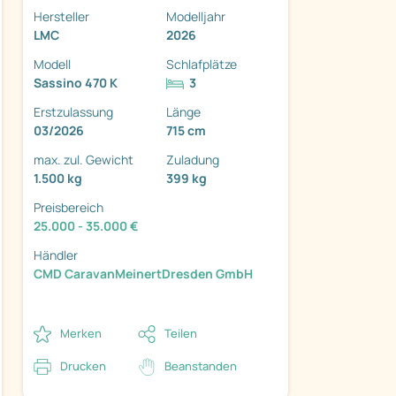
Hersteller
Modelljahr
LMC
2026
Modell
Schlafplätze
Sassino 470 K
3
Erstzulassung
Länge
ter
03/2026
715 cm
max. zul. Gewicht
Zuladung
1.500 kg
399 kg
Preisbereich
25.000 - 35.000 €
Händler
CMD CaravanMeinertDresden GmbH
Merken
Teilen
Drucken
Beanstanden