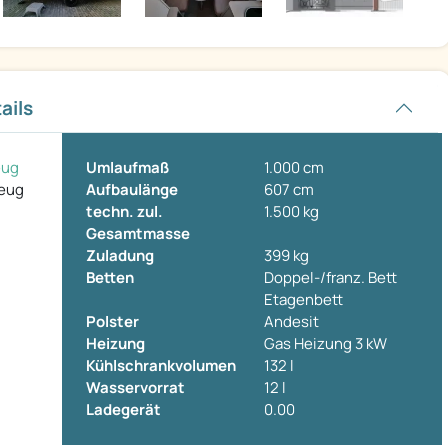
ails
eug
Umlaufmaß
1.000 cm
zeug
Aufbaulänge
607 cm
techn. zul.
1.500 kg
Gesamtmasse
Zuladung
399 kg
Betten
Doppel-/franz. Bett
Etagenbett
Polster
Andesit
Heizung
Gas Heizung 3 kW
Kühlschrankvolumen
132 l
Wasservorrat
12 l
Ladegerät
0.00