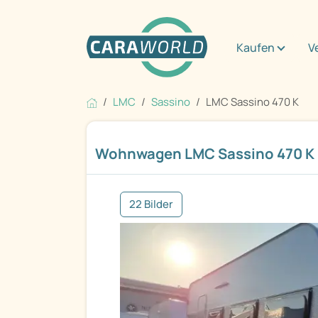
Kaufen
V
LMC
Sassino
LMC Sassino 470 K
Wohnwagen LMC Sassino 470 K
22 Bilder