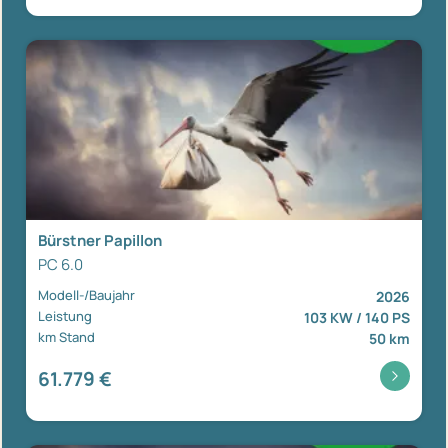
Bürstner Papillon
PC 6.0
Modell-/Baujahr
2026
Leistung
103 KW / 140 PS
km Stand
50 km
61.779 €