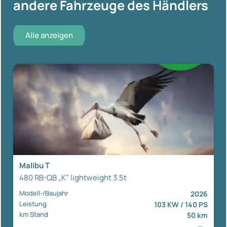
andere Fahrzeuge des Händlers
Alle anzeigen
Malibu T
480 RB-QB „K“ lightweight 3.5t
Modell-/Baujahr
2026
Leistung
103 KW / 140 PS
km Stand
50 km