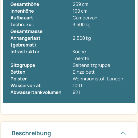
Gesamthöhe
259 cm
Innenhöhe
190 cm
Aufbauart
Campervan
techn. zul.
3.500 kg
Gesamtmasse
Anhängerlast
2.500 kg
(gebremst)
Infrastruktur
Küche
Toilette
Sitzgruppe
Seitensitzgruppe
Betten
Einzelbett
Polster
Wohnraumstoff London
Wasservorrat
100 l
Abwassertankvolumen
92 l
Beschreibung