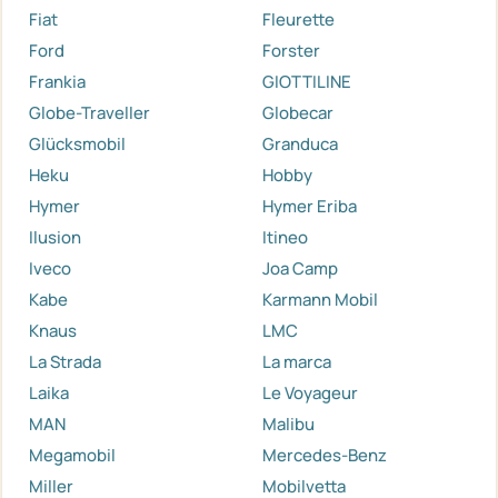
Fiat
Fleurette
Ford
Forster
Frankia
GIOTTILINE
Globe-Traveller
Globecar
Glücksmobil
Granduca
Heku
Hobby
Hymer
Hymer Eriba
Ilusion
Itineo
Iveco
Joa Camp
Kabe
Karmann Mobil
Knaus
LMC
La Strada
La marca
Laika
Le Voyageur
MAN
Malibu
Megamobil
Mercedes-Benz
Miller
Mobilvetta