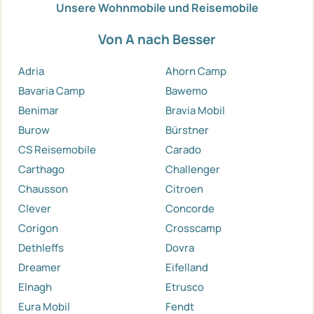
Unsere Wohnmobile und Reisemobile
Von A nach Besser
Adria
Ahorn Camp
Bavaria Camp
Bawemo
Benimar
Bravia Mobil
Burow
Bürstner
CS Reisemobile
Carado
Carthago
Challenger
Chausson
Citroen
Clever
Concorde
Corigon
Crosscamp
Dethleffs
Dovra
Dreamer
Eifelland
Elnagh
Etrusco
Eura Mobil
Fendt