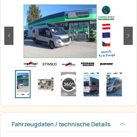
zurück
weit
Fahrzeugdaten / technische Details