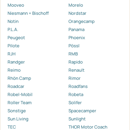
Mooveo
Morelo
Niesmann + Bischoff
Nordstar
Notin
Orangecamp
P.L.A.
Panama
Peugeot
Phoenix
Pilote
Pössl
RJH
RMB
Randger
Rapido
Reimo
Renault
Rhön Camp
Rimor
Roadcar
Roadfans
Robel-Mobil
Robeta
Roller Team
Solifer
Sonstige
Spacecamper
Sun Living
Sunlight
TEC
THOR Motor Coach