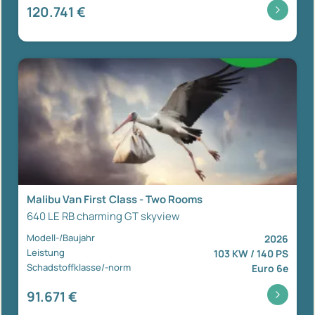
120.741 €
Malibu Van First Class - Two Rooms
640 LE RB charming GT skyview
Modell-/Baujahr
2026
Leistung
103 KW / 140 PS
Schadstoffklasse/-norm
Euro 6e
91.671 €