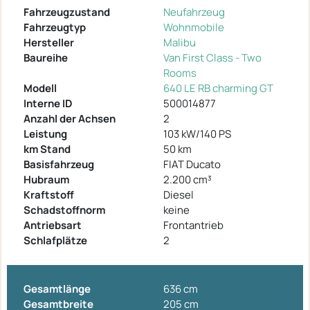
Fahrzeugzustand
Neufahrzeug
Fahrzeugtyp
Wohnmobile
Hersteller
Malibu
Baureihe
Van First Class - Two
Rooms
Modell
640 LE RB charming GT
Interne ID
500014877
Anzahl der Achsen
2
Leistung
103 kW/140 PS
km Stand
50 km
Basisfahrzeug
FIAT Ducato
Hubraum
2.200 cm³
Kraftstoff
Diesel
Schadstoffnorm
keine
Antriebsart
Frontantrieb
Schlafplätze
2
Gesamtlänge
636 cm
Gesamtbreite
205 cm