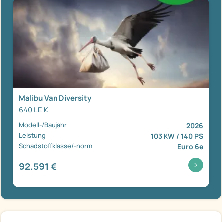
Malibu Van Diversity
640 LE K
Modell-/Baujahr
2026
Leistung
103 KW / 140 PS
Schadstoffklasse/-norm
Euro 6e
92.591 €