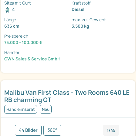
Sitze mit Gurt
Kraftstoff
4
Diesel
Länge
max. zul. Gewicht
636 cm
3.500 kg
Preisbereich
75.000 - 100.000 €
Händler
CWN Sales & Service GmbH
Malibu Van First Class - Two Rooms 640 LE
RB charming GT
Händlerinserat
Neu
44 Bilder
360°
1/45