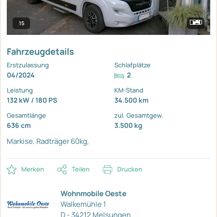
15
Fahrzeugdetails
Erstzulassung
Schlafplätze
04/2024
2
Leistung
KM-Stand
132 kW / 180 PS
34.500 km
Gesamtlänge
zul. Gesamtgew.
636 cm
3.500 kg
Markise,
Radträger 60kg,
Merken
Teilen
Drucken
Wohnmobile Oeste
Walkemühle 1
D - 34212 Melsungen