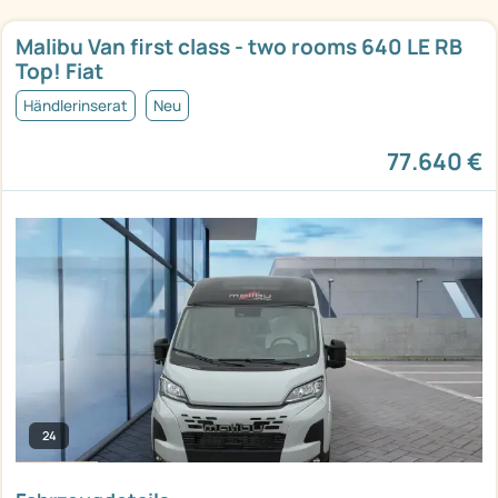
Malibu Van first class - two rooms 640 LE RB
Top! Fiat
Händlerinserat
Neu
77.640 €
24