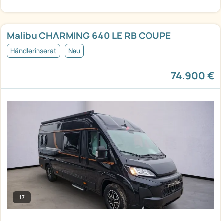
Malibu CHARMING 640 LE RB COUPE
Händlerinserat
Neu
74.900 €
17