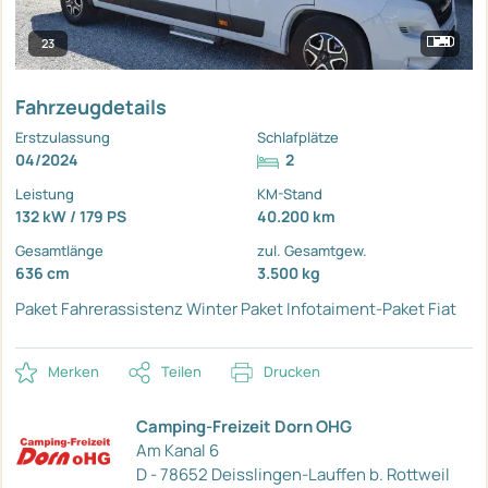
23
Fahrzeugdetails
Erstzulassung
Schlafplätze
04/2024
2
Leistung
KM-Stand
132 kW / 179 PS
40.200 km
Gesamtlänge
zul. Gesamtgew.
636 cm
3.500 kg
Paket Fahrerassistenz
Winter Paket
Infotaiment-Paket Fiat
Merken
Teilen
Drucken
Camping-Freizeit Dorn OHG
Am Kanal 6
D - 78652 Deisslingen-Lauffen b. Rottweil