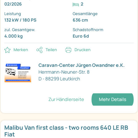
02/2026
2
Leistung
Gesamtlänge
132 kW / 180 PS
636 cm
zul. Gesamtgew.
Schadstoffnorm
4.000 kg
Euro 6d
Merken
Teilen
Drucken
Caravan-Center Jürgen Owandner e.K.
Herrmann-Neuner-Str. 8
D - 88299 Leutkirch
Zur Händlerseite
Mehr Details
Malibu Van first class - two rooms 640 LE RB
Fiat