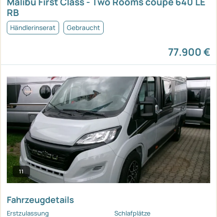
Malibu First Class - Two Rooms coupé 640 LE
RB
Händlerinserat
Gebraucht
77.900 €
11
Fahrzeugdetails
Erstzulassung
Schlafplätze