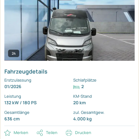
24
Fahrzeugdetails
Erstzulassung
Schlafplätze
01/2026
2
Leistung
KM-Stand
132 kW / 180 PS
20 km
Gesamtlänge
zul. Gesamtgew.
636 cm
4.000 kg
Merken
Teilen
Drucken