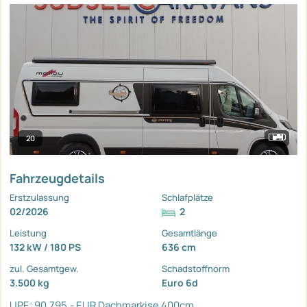
20
Fahrzeugdetails
Erstzulassung
Schlafplätze
02/2026
2
Leistung
Gesamtlänge
132 kW / 180 PS
636 cm
zul. Gesamtgew.
Schadstoffnorm
3.500 kg
Euro 6d
UPE: 90.795,- EUR
Dachmarkise 400cm