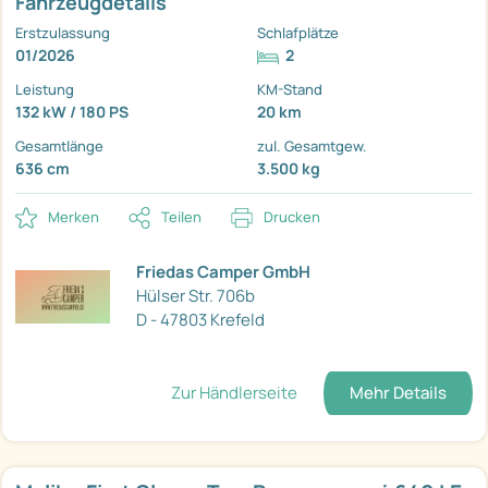
Fahrzeugdetails
Erstzulassung
Schlafplätze
01/2026
2
Leistung
KM-Stand
132 kW / 180 PS
20 km
Gesamtlänge
zul. Gesamtgew.
636 cm
3.500 kg
Merken
Teilen
Drucken
Friedas Camper GmbH
Hülser Str. 706b
D - 47803 Krefeld
Zur Händlerseite
Mehr Details