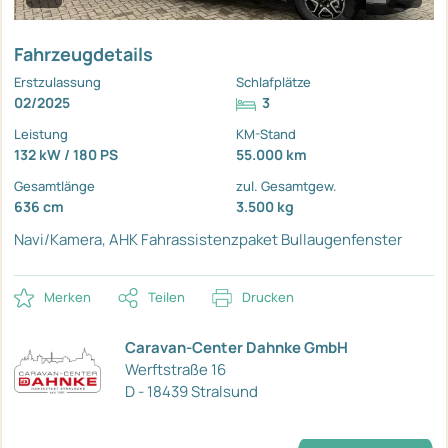
Fahrzeugdetails
Erstzulassung
Schlafplätze
02/2025
3
Leistung
KM-Stand
132 kW / 180 PS
55.000 km
Gesamtlänge
zul. Gesamtgew.
636 cm
3.500 kg
Navi/Kamera, AHK
Fahrassistenzpaket
Bullaugenfenster
Merken
Teilen
Drucken
Caravan-Center Dahnke GmbH
Werftstraße 16
D - 18439 Stralsund