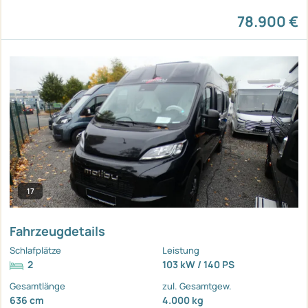
78.900 €
17
Fahrzeugdetails
Schlafplätze
Leistung
2
103 kW / 140 PS
Gesamtlänge
zul. Gesamtgew.
636 cm
4.000 kg