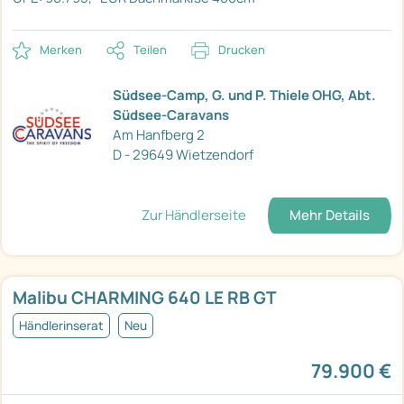
Merken
Teilen
Drucken
Südsee-Camp, G. und P. Thiele OHG, Abt.
Südsee-Caravans
Am Hanfberg 2
D - 29649 Wietzendorf
Zur Händlerseite
Mehr Details
Malibu CHARMING 640 LE RB GT
Händlerinserat
Neu
79.900 €