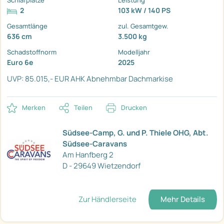
Schlafplätze
Leistung
2
103 kW / 140 PS
Gesamtlänge
zul. Gesamtgew.
636 cm
3.500 kg
Schadstoffnorm
Modelljahr
Euro 6e
2025
UVP: 85.015,- EUR
AHK Abnehmbar
Dachmarkise
Merken
Teilen
Drucken
Südsee-Camp, G. und P. Thiele OHG, Abt.
Südsee-Caravans
Am Hanfberg 2
D - 29649 Wietzendorf
Zur Händlerseite
Mehr Details