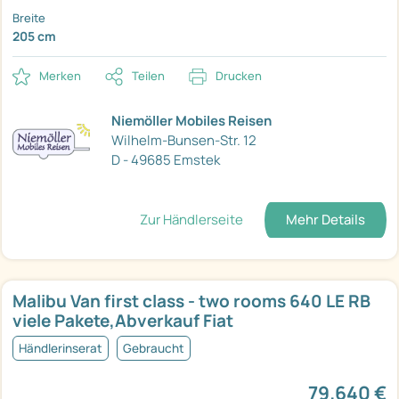
Breite
205 cm
Merken
Teilen
Drucken
Niemöller Mobiles Reisen
Wilhelm-Bunsen-Str. 12
D - 49685 Emstek
Zur Händlerseite
Mehr Details
Malibu Van first class - two rooms 640 LE RB
viele Pakete,Abverkauf Fiat
Händlerinserat
Gebraucht
79.640 €