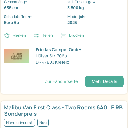
Gesamtlänge
zul. Gesamtgew.
636 cm
3.500 kg
Schadstoffnorm
Modelljahr
Euro 6e
2025
Merken
Teilen
Drucken
Friedas Camper GmbH
Hülser Str. 706b
D - 47803 Krefeld
Zur Händlerseite
Mehr Details
Malibu Van First Class - Two Rooms 640 LE RB
Sonderpreis
Händlerinserat
Neu