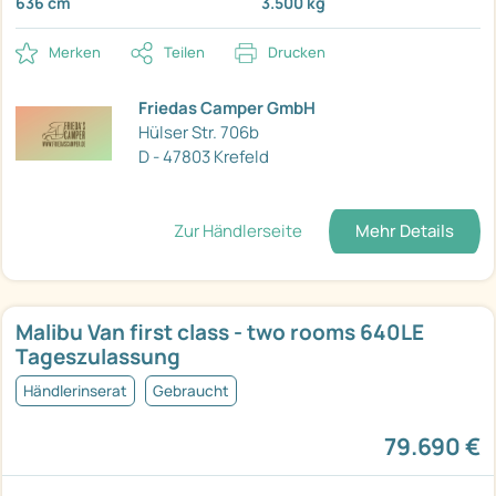
636 cm
3.500 kg
Merken
Teilen
Drucken
Friedas Camper GmbH
Hülser Str. 706b
D - 47803 Krefeld
Zur Händlerseite
Mehr Details
Malibu Van first class - two rooms 640LE
Tageszulassung
Händlerinserat
Gebraucht
79.690 €