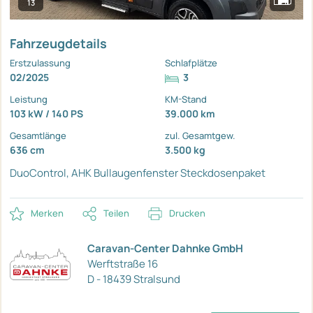
13
Fahrzeugdetails
Erstzulassung
Schlafplätze
02/2025
3
Leistung
KM-Stand
103 kW / 140 PS
39.000 km
Gesamtlänge
zul. Gesamtgew.
636 cm
3.500 kg
DuoControl, AHK
Bullaugenfenster
Steckdosenpaket
Merken
Teilen
Drucken
Caravan-Center Dahnke GmbH
Werftstraße 16
D - 18439 Stralsund