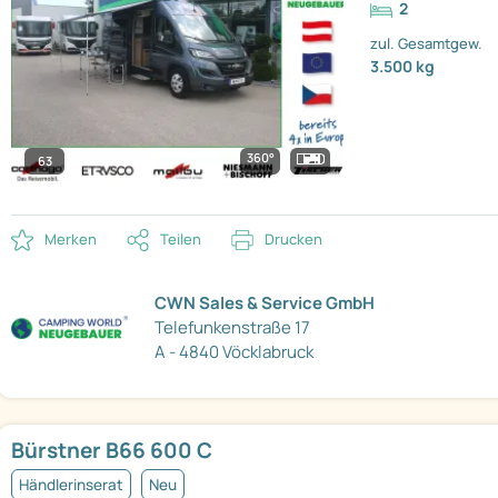
2
zul. Gesamtgew.
3.500 kg
360°
63
Merken
Teilen
Drucken
CWN Sales & Service GmbH
Telefunkenstraße 17
A - 4840 Vöcklabruck
Bürstner B66 600 C
Händlerinserat
Neu