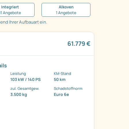
Integriert
Alkoven
11 Angebote
1 Angebote
nd Ihrer Aufbauart ein.
61.779 €
ils
Leistung
KM-Stand
103 kW / 140 PS
50 km
zul. Gesamtgew.
Schadstoffnorm
3.500 kg
Euro 6e