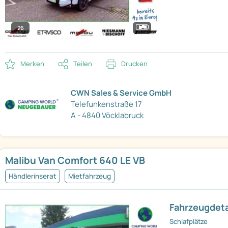
26
Merken
Teilen
Drucken
CWN Sales & Service GmbH
Telefunkenstraße 17
A - 4840 Vöcklabruck
Malibu Van Comfort 640 LE VB
Händlerinserat
Mietfahrzeug
Fahrzeugdeta
Schlafplätze