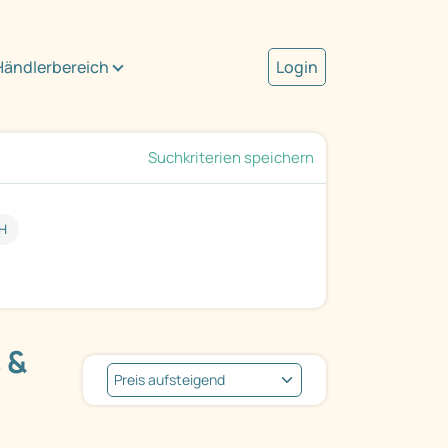
Händlerbereich
Login
Suchkriterien speichern
bH
 &