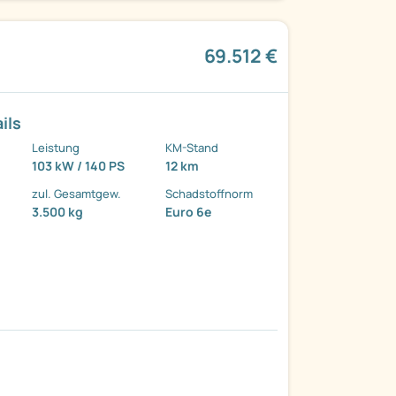
69.512 €
ils
Leistung
KM-Stand
103 kW / 140 PS
12 km
zul. Gesamtgew.
Schadstoffnorm
3.500 kg
Euro 6e