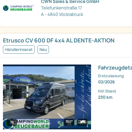
CWN Sales & Service GmbH
Telefunkenstraße 17
A - 4840 Vöcklabruck
Etrusco CV 600 DF 4x4 AL DENTE-AKTION
Händlerinserat
Neu
Fahrzeugdeta
Erstzulassung
02/2026
KM-Stand
230 km
360°
30