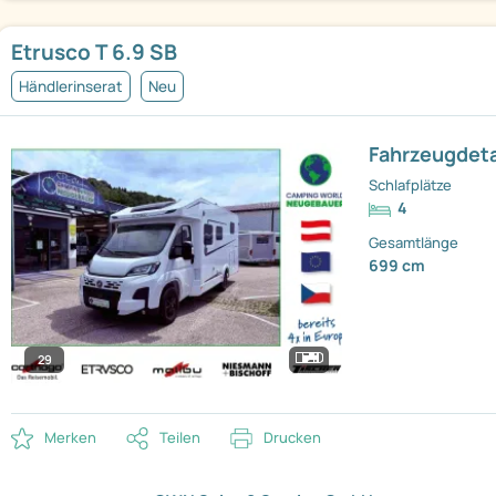
Etrusco T 6.9 SB
Händlerinserat
Neu
Fahrzeugdeta
Schlafplätze
4
Gesamtlänge
699 cm
29
Merken
Teilen
Drucken