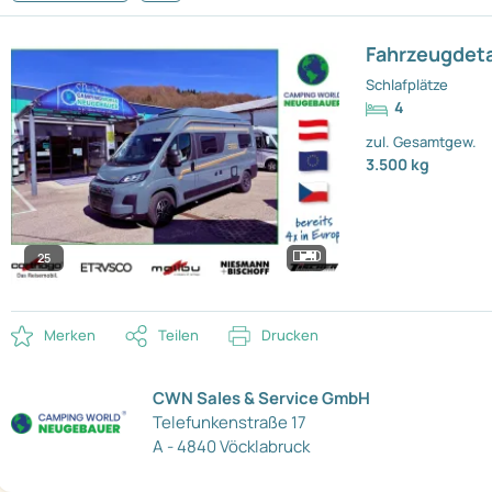
Fahrzeugdeta
Schlafplätze
4
zul. Gesamtgew.
3.500 kg
25
Merken
Teilen
Drucken
CWN Sales & Service GmbH
Telefunkenstraße 17
A - 4840 Vöcklabruck