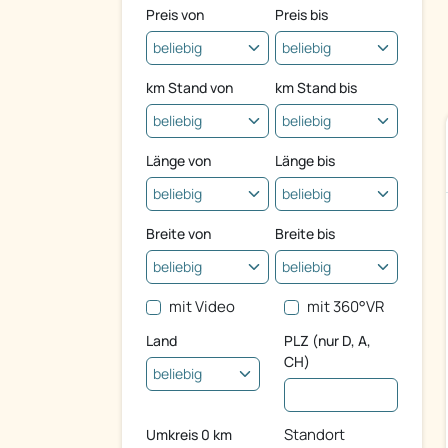
Preis von
Preis bis
km Stand von
km Stand bis
Länge von
Länge bis
Breite von
Breite bis
mit Video
mit 360°VR
Land
PLZ (nur D, A,
CH)
Standort
Umkreis
0
km