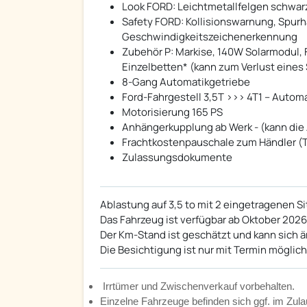
Look FORD: Leichtmetallfelgen schwarz
Safety FORD: Kollisionswarnung, Spurh
Geschwindigkeitszeichenerkennung
Zubehör P: Markise, 140W Solarmodul, F
Einzelbetten* (kann zum Verlust eines
8-Gang Automatikgetriebe
Ford-Fahrgestell 3,5T >>> 4T1 – Automa
Motorisierung 165 PS
Anhängerkupplung ab Werk - (kann die 
Frachtkostenpauschale zum Händler (T
Zulassungsdokumente
Ablastung auf 3,5 to mit 2 eingetragenen Sit
Das Fahrzeug ist verfügbar ab Oktober 2026
Der Km-Stand ist geschätzt und kann sich ä
Die Besichtigung ist nur mit Termin möglich
Irrtümer und Zwischenverkauf vorbehalten.
Einzelne Fahrzeuge befinden sich ggf. im Zula