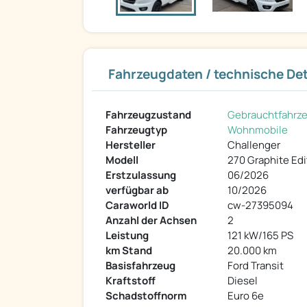
Fahrzeugdaten / technische Det
Fahrzeugzustand
Gebrauchtfahrz
Fahrzeugtyp
Wohnmobile
Hersteller
Challenger
Modell
270 Graphite Edi
Erstzulassung
06/2026
verfügbar ab
10/2026
Caraworld ID
cw-27395094
Anzahl der Achsen
2
Leistung
121 kW/165 PS
km Stand
20.000 km
Basisfahrzeug
Ford Transit
Kraftstoff
Diesel
Schadstoffnorm
Euro 6e