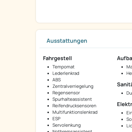
Ausstattungen
Fahrgestell
Aufb
Tempomat
Ma
Lederlenkrad
He
ABS
Sanit
Zentralverriegelung
Regensensor
Du
Spurhalteassistent
Elekt
Reifendrucksensoren
Multifunktionslenkrad
Ei
ESP
So
Servolenkung
Li
Notbremsassistent