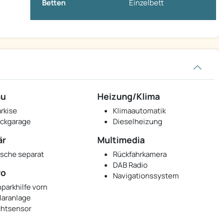
Betten
Einzelbett
au
Heizung/Klima
rkise
Klimaautomatik
ckgarage
Dieselheizung
är
Multimedia
sche separat
Rückfahrkamera
DAB Radio
ro
Navigationssystem
nparkhilfe vorn
laranlage
chtsensor