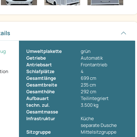
ails
eug
Umweltplakette
grün
Getriebe
Automatik
Antriebsart
Frontantrieb
tion
Schlafplätze
4
Gesamtlänge
699 cm
Gesamtbreite
235 cm
Gesamthöhe
292 cm
Aufbauart
Teilintegriert
techn. zul.
3.500 kg
Gesamtmasse
Infrastruktur
Küche
separate Dusche
Sitzgruppe
Mittelsitzgruppe