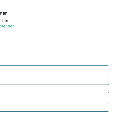
ner
hsler
inblenden
e