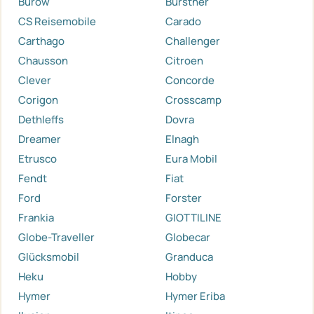
Burow
Bürstner
CS Reisemobile
Carado
Carthago
Challenger
Chausson
Citroen
Clever
Concorde
Corigon
Crosscamp
Dethleffs
Dovra
Dreamer
Elnagh
Etrusco
Eura Mobil
Fendt
Fiat
Ford
Forster
Frankia
GIOTTILINE
Globe-Traveller
Globecar
Glücksmobil
Granduca
Heku
Hobby
Hymer
Hymer Eriba