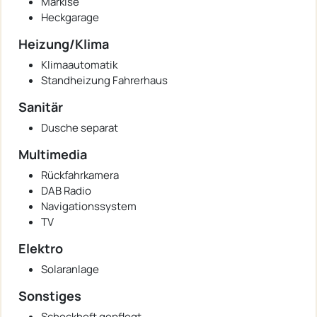
Markise
Heckgarage
Heizung/Klima
Klimaautomatik
Standheizung Fahrerhaus
Sanitär
Dusche separat
Multimedia
Rückfahrkamera
DAB Radio
Navigationssystem
TV
Elektro
Solaranlage
Sonstiges
Scheckheft gepflegt