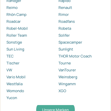
Randger
Rapido
Reimo
Renault
Rhön Camp
Rimor
Roadcar
Roadfans
Robel-Mobil
Robeta
Roller Team
Solifer
Sonstige
Spacecamper
Sun Living
Sunlight
TEC
THOR Motor Coach
Tischer
Tourne
VW
VanTourer
Vario Mobil
Weinsberg
Westfalia
Wingamm
Womondo
XGO
Yucon
Unsere Marken