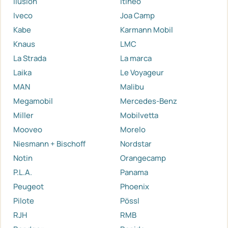
Ilusion
Itineo
Iveco
Joa Camp
Kabe
Karmann Mobil
Knaus
LMC
La Strada
La marca
Laika
Le Voyageur
MAN
Malibu
Megamobil
Mercedes-Benz
Miller
Mobilvetta
Mooveo
Morelo
Niesmann + Bischoff
Nordstar
Notin
Orangecamp
P.L.A.
Panama
Peugeot
Phoenix
Pilote
Pössl
RJH
RMB