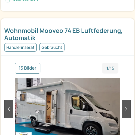
Wohnmobil Mooveo 74 EB Luftfederung,
Automatik
Händlerinserat
Gebraucht
15 Bilder
1/15
zurück
weit