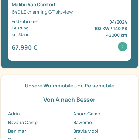
Malibu Van Comfort
640 LE charming GT skyview
Erstzulassung
04/2024
Leistung
103 KW / 140 PS
km Stand
42000 km
67.990 €
Unsere Wohnmobile und Reisemobile
Von A nach Besser
Adria
Ahorn Camp
Bavaria Camp
Bawemo
Benimar
Bravia Mobil