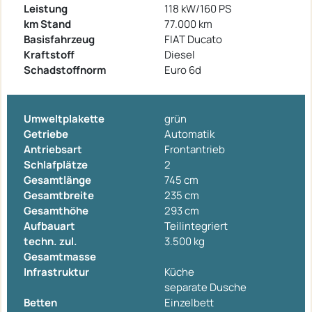
Leistung
118 kW/160 PS
km Stand
77.000 km
Basisfahrzeug
FIAT Ducato
Kraftstoff
Diesel
Schadstoffnorm
Euro 6d
Umweltplakette
grün
Getriebe
Automatik
Antriebsart
Frontantrieb
Schlafplätze
2
Gesamtlänge
745 cm
Gesamtbreite
235 cm
Gesamthöhe
293 cm
Aufbauart
Teilintegriert
techn. zul.
3.500 kg
Gesamtmasse
Infrastruktur
Küche
separate Dusche
Betten
Einzelbett