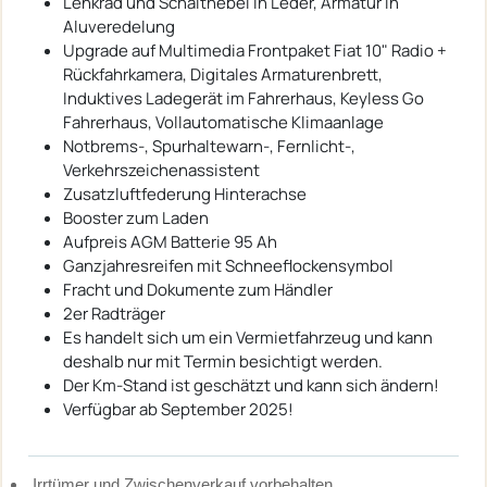
Lenkrad und Schalthebel in Leder, Armatur in
Aluveredelung
Upgrade auf Multimedia Frontpaket Fiat 10" Radio +
Rückfahrkamera, Digitales Armaturenbrett,
Induktives Ladegerät im Fahrerhaus, Keyless Go
Fahrerhaus, Vollautomatische Klimaanlage
Notbrems-, Spurhaltewarn-, Fernlicht-,
Verkehrszeichenassistent
Zusatzluftfederung Hinterachse
Booster zum Laden
Aufpreis AGM Batterie 95 Ah
Ganzjahresreifen mit Schneeflockensymbol
Fracht und Dokumente zum Händler
2er Radträger
Es handelt sich um ein Vermietfahrzeug und kann
deshalb nur mit Termin besichtigt werden.
Der Km-Stand ist geschätzt und kann sich ändern!
Verfügbar ab September 2025!
Irrtümer und Zwischenverkauf vorbehalten.