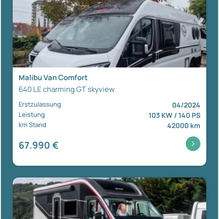
Malibu Van Comfort
640 LE charming GT skyview
Erstzulassung
04/2024
Leistung
103 KW / 140 PS
km Stand
42000 km
67.990 €