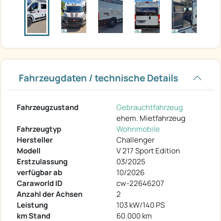
Fahrzeugdaten / technische Details
Fahrzeugzustand
Gebrauchtfahrzeug
ehem. Mietfahrzeug
Fahrzeugtyp
Wohnmobile
Hersteller
Challenger
Modell
V 217 Sport Edition
Erstzulassung
03/2025
verfügbar ab
10/2026
Caraworld ID
cw-22646207
Anzahl der Achsen
2
Leistung
103 kW/140 PS
km Stand
60.000 km