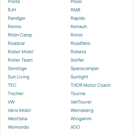
Pilote
Pössl
RJH
RMB
Randger
Rapido
Reimo
Renault
Rhön Camp
Rimor
Roadcar
Roadfans
Robel-Mobil
Robeta
Roller Team
Solifer
Sonstige
Spacecamper
Sun Living
Sunlight
TEC
THOR Motor Coach
Tischer
Tourne
VW
VanTourer
Vario Mobil
Weinsberg
Westfalia
Wingamm
Womondo
XGO