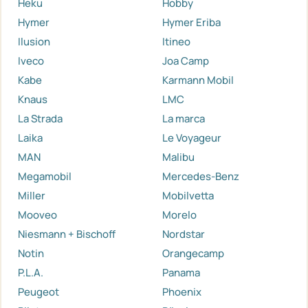
Heku
Hobby
Hymer
Hymer Eriba
Ilusion
Itineo
Iveco
Joa Camp
Kabe
Karmann Mobil
Knaus
LMC
La Strada
La marca
Laika
Le Voyageur
MAN
Malibu
Megamobil
Mercedes-Benz
Miller
Mobilvetta
Mooveo
Morelo
Niesmann + Bischoff
Nordstar
Notin
Orangecamp
P.L.A.
Panama
Peugeot
Phoenix