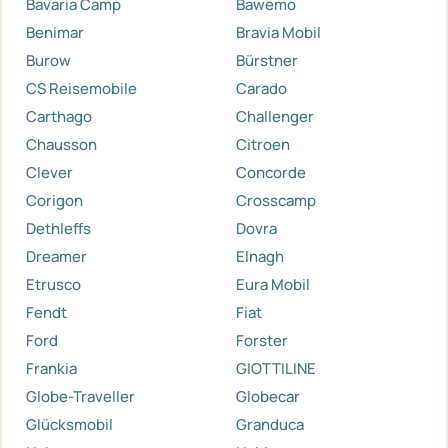
Bavaria Camp
Bawemo
Benimar
Bravia Mobil
Burow
Bürstner
CS Reisemobile
Carado
Carthago
Challenger
Chausson
Citroen
Clever
Concorde
Corigon
Crosscamp
Dethleffs
Dovra
Dreamer
Elnagh
Etrusco
Eura Mobil
Fendt
Fiat
Ford
Forster
Frankia
GIOTTILINE
Globe-Traveller
Globecar
Glücksmobil
Granduca