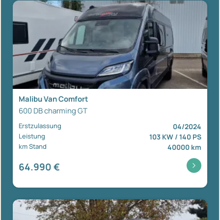
Malibu Van Comfort
600 DB charming GT
Erstzulassung
04/2024
Leistung
103 KW / 140 PS
km Stand
40000 km
64.990 €