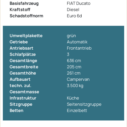
Basisfahrzeug
FIAT Ducato
Kraftstoff
Diesel
Schadstoffnorm
Euro 6d
Umweltplakette
grün
Getriebe
Automatik
Antriebsart
Frontantrieb
Schlafplätze
3
Gesamtlänge
636 cm
Gesamtbreite
205 cm
Gesamthöhe
261 cm
Aufbauart
Campervan
techn. zul.
3.500 kg
Gesamtmasse
Infrastruktur
Küche
Sitzgruppe
Seitensitzgruppe
Betten
Einzelbett