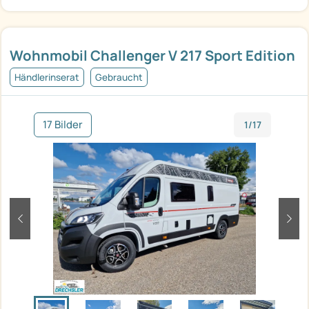
Wohnmobil Challenger V 217 Sport Edition
Händlerinserat
Gebraucht
17 Bilder
1/17
zurück
weit