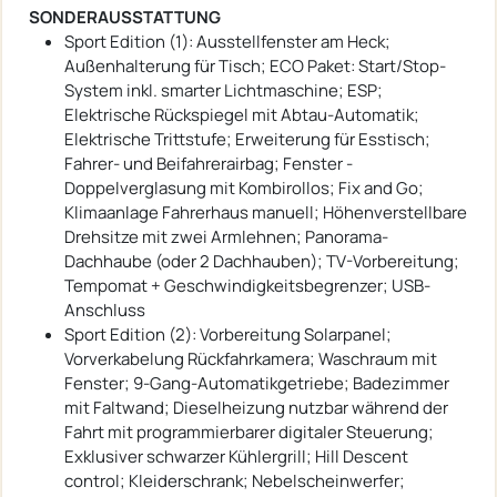
SONDERAUSSTATTUNG
Sport Edition (1): Ausstellfenster am Heck;
Außenhalterung für Tisch; ECO Paket: Start/Stop-
System inkl. smarter Lichtmaschine; ESP;
Elektrische Rückspiegel mit Abtau-Automatik;
Elektrische Trittstufe; Erweiterung für Esstisch;
Fahrer- und Beifahrerairbag; Fenster -
Doppelverglasung mit Kombirollos; Fix and Go;
Klimaanlage Fahrerhaus manuell; Höhenverstellbare
Drehsitze mit zwei Armlehnen; Panorama-
Dachhaube (oder 2 Dachhauben); TV-Vorbereitung;
Tempomat + Geschwindigkeitsbegrenzer; USB-
Anschluss
Sport Edition (2): Vorbereitung Solarpanel;
Vorverkabelung Rückfahrkamera; Waschraum mit
Fenster; 9-Gang-Automatikgetriebe; Badezimmer
mit Faltwand; Dieselheizung nutzbar während der
Fahrt mit programmierbarer digitaler Steuerung;
Exklusiver schwarzer Kühlergrill; Hill Descent
control; Kleiderschrank; Nebelscheinwerfer;