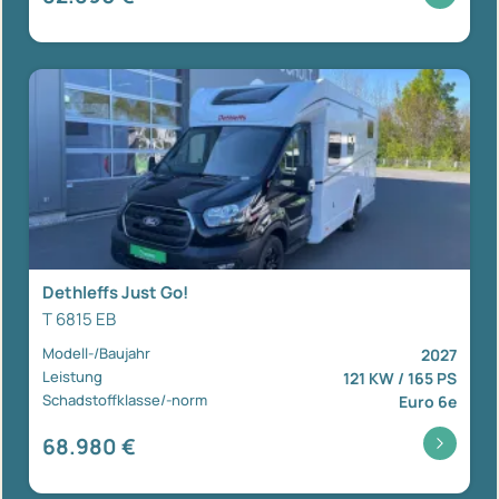
Dethleffs Just Go!
T 6815 EB
Modell-/Baujahr
2027
Leistung
121 KW / 165 PS
Schadstoffklasse/-norm
Euro 6e
68.980 €