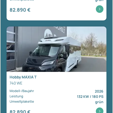
82.890 €
Hobby MAXIA T
740 WE
Modell-/Baujahr
2026
Leistung
132 KW / 180 PS
Umweltplakette
grün
82.890 €