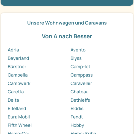
Unsere Wohnwagen und Caravans
Von A nach Besser
Adria
Avento
Beyerland
Blyss
Bürstner
Camp-let
Campella
Camppass
Campwerk
Caravelair
Caretta
Chateau
Delta
Dethleffs
Eifelland
Elddis
Eura Mobil
Fendt
Fifth Wheel
Hobby
Home-Car
Hymer Eriba