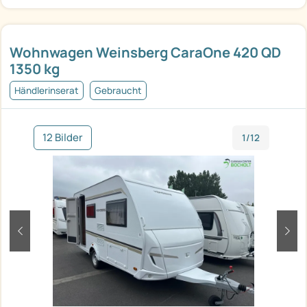
Wohnwagen Weinsberg CaraOne 420 QD
1350 kg
Händlerinserat
Gebraucht
12 Bilder
1/12
zurück
weit