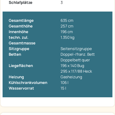
Schlafplätze
3
Gesamtlänge
635 cm
Gesamthöhe
257 cm
Innenhöhe
196 cm
techn. zul.
1.350 kg
Gesamtmasse
Sitzgruppe
Seitensitzgruppe
Betten
Doppel-/franz. Bett
Doppelbett quer
Liegeflächen
196 x 140 Bug
295 x 117/88 Heck
Heizung
Gasheizung
Kühlschrankvolumen
106 l
Wasservorrat
15 l