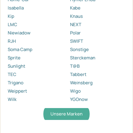
Isabella
Kabe
Kip
Knaus
LMC
NEXT
Niewiadow
Polar
RJH
SWIFT
Soma Camp
Sonstige
Sprite
Sterckeman
Sunlight
T@B
TEC
Tabbert
Trigano
Weinsberg
Weippert
Wigo
Wilk
YGOnow
Unsere Marken