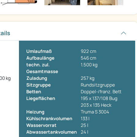
ails
Umlaufmaß
922 cm
Aufbaulänge
546 cm
techn. zul.
1.500 kg
e
Gesamtmasse
00 kg
Zuladung
257 kg
Sitzgruppe
Rundsitzgruppe
Betten
Doppel-/franz. Bett
Liegeflächen
195 x 137/108 Bug
203 x 135 Heck
Heizung
Truma S 3004
Kühlschrankvolumen
133 l
Wasservorrat
25 l
Abwassertankvolumen
24 l