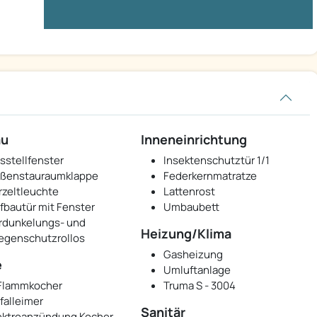
au
Inneneinrichtung
sstellfenster
Insektenschutztür 1/1
ßenstauraumklappe
Federkernmatratze
rzeltleuchte
Lattenrost
fbautür mit Fenster
Umbaubett
rdunkelungs- und
Heizung/Klima
iegenschutzrollos
Gasheizung
e
Umluftanlage
Flammkocher
Truma S - 3004
falleimer
Sanitär
ektroanzündung Kocher