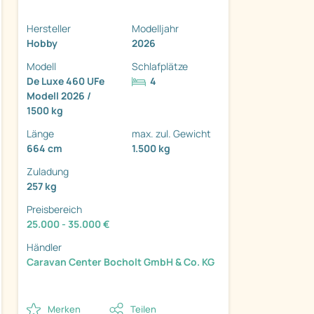
Hersteller
Modelljahr
Hobby
2026
Modell
Schlafplätze
De Luxe 460 UFe
4
ter
Modell 2026 /
1500 kg
Länge
max. zul. Gewicht
664 cm
1.500 kg
Zuladung
257 kg
Preisbereich
25.000 - 35.000 €
Händler
Caravan Center Bocholt GmbH & Co. KG
Merken
Teilen