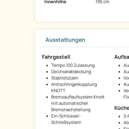
Innenhöhe
195 cm
Ausstattungen
Fahrgestell
Aufb
Tempo 100 Zulassung
Au
Deichselabdeckung
Au
Stabilstützen
Vo
Antischlingerkupplung
Au
KNOTT
Ve
Bremsauflaufsystem Knott
Fl
mit automatischer
Küch
Bremsnachstellung
Ein-Schlüssel-
3-
Schließsystem
Ab
El