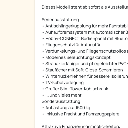
Dieses Modell steht ab sofort als Ausstellu
Serienausstattung
• Antischlingerkupplung für mehr Fahrstabil
• Auflaufbremssystem mit automatischer 
• Hobby-CONNECT Bedienpanel mit Blueto
• Fliegenschutztür Aufbautür
• Verdunkelungs- und Fliegenschutzrollos
• Modernes Beleuchtungskonzept
• Strapazierfähiger und pflegeleichter PV
• Staufächer mit Soft-Close-Scharnieren
• Winterrückenlehnen für bessere Isolieru
• TV-Kabelverlegung
• Großer Slim-Tower-Kühlschrank
• ... und vieles mehr
Sonderausstattung
• Auflastung auf 1500 kg
• Inklusive Fracht und Fahrzeugpapiere
Attraktive Finanzierungsmöglichkeiten: