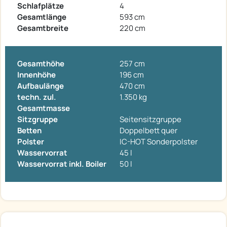
Schlafplätze
4
Gesamtlänge
593 cm
Gesamtbreite
220 cm
Gesamthöhe
257 cm
Innenhöhe
196 cm
Aufbaulänge
470 cm
techn. zul.
1.350 kg
Gesamtmasse
Sitzgruppe
Seitensitzgruppe
Betten
Doppelbett quer
Polster
IC-HOT Sonderpolster
Wasservorrat
45 l
Wasservorrat inkl. Boiler
50 l