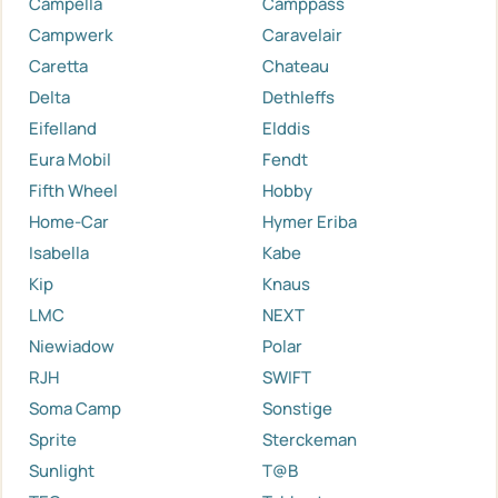
Campella
Camppass
Campwerk
Caravelair
Caretta
Chateau
Delta
Dethleffs
Eifelland
Elddis
Eura Mobil
Fendt
Fifth Wheel
Hobby
Home-Car
Hymer Eriba
Isabella
Kabe
Kip
Knaus
LMC
NEXT
Niewiadow
Polar
RJH
SWIFT
Soma Camp
Sonstige
Sprite
Sterckeman
Sunlight
T@B