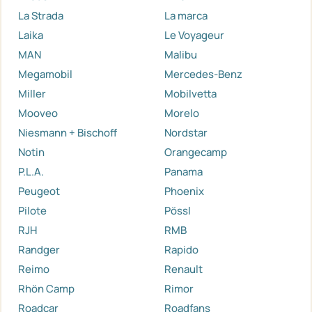
La Strada
La marca
Laika
Le Voyageur
MAN
Malibu
Megamobil
Mercedes-Benz
Miller
Mobilvetta
Mooveo
Morelo
Niesmann + Bischoff
Nordstar
Notin
Orangecamp
P.L.A.
Panama
Peugeot
Phoenix
Pilote
Pössl
RJH
RMB
Randger
Rapido
Reimo
Renault
Rhön Camp
Rimor
Roadcar
Roadfans