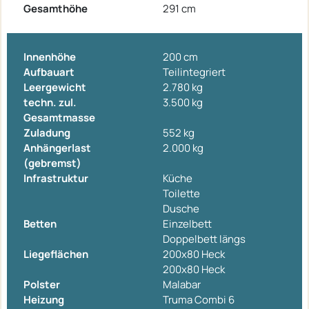
Gesamthöhe
291 cm
Innenhöhe
200 cm
Aufbauart
Teilintegriert
Leergewicht
2.780 kg
techn. zul.
3.500 kg
Gesamtmasse
Zuladung
552 kg
Anhängerlast
2.000 kg
(gebremst)
Infrastruktur
Küche
Toilette
Dusche
Betten
Einzelbett
Doppelbett längs
Liegeflächen
200x80 Heck
200x80 Heck
Polster
Malabar
Heizung
Truma Combi 6