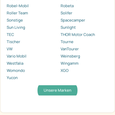
Robel-Mobil
Robeta
Roller Team
Solifer
Sonstige
Spacecamper
Sun Living
Sunlight
TEC
THOR Motor Coach
Tischer
Tourne
VW
VanTourer
Vario Mobil
Weinsberg
Westfalia
Wingamm
Womondo
XGO
Yucon
Unsere Marken