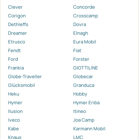
Clever
Concorde
Corigon
Crosscamp
Dethleffs
Dovra
Dreamer
Elnagh
Etrusco
Eura Mobil
Fendt
Fiat
Ford
Forster
Frankia
GIOTTILINE
Globe-Traveller
Globecar
Glücksmobil
Granduca
Heku
Hobby
Hymer
Hymer Eriba
Ilusion
Itineo
Iveco
Joa Camp
Kabe
Karmann Mobil
Knaus
LMC