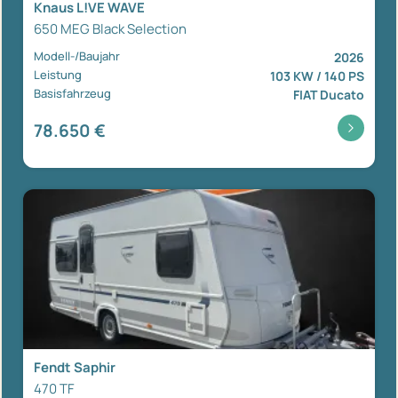
Knaus L!VE WAVE
650 MEG Black Selection
Modell-/Baujahr
2026
Leistung
103 KW / 140 PS
Basisfahrzeug
FIAT Ducato
78.650 €
Fendt Saphir
470 TF