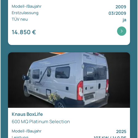
Modell-/Baujahr
2009
Erstzulassung
03/2009
TÜV neu
ja
14.850 €
Knaus BoxLife
600 MQ Platinum Selection
Modell-/Baujahr
2025
Leistung
103 KW / 140 PS