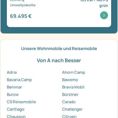
Umweltplakette
grün
69.495 €
Unsere Wohnmobile und Reisemobile
Von A nach Besser
Adria
Ahorn Camp
Bavaria Camp
Bawemo
Benimar
Bravia Mobil
Burow
Bürstner
CS Reisemobile
Carado
Carthago
Challenger
Chausson
Citroen