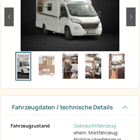
zurück
weit
Fahrzeugdaten / technische Details
Fahrzeugzustand
Gebrauchtfahrzeug
ehem. Mietfahrzeug
Nichtraucherfahrzeug