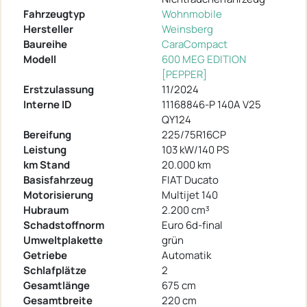
Fahrzeugtyp
Wohnmobile
Hersteller
Weinsberg
Baureihe
CaraCompact
Modell
600 MEG EDITION
[PEPPER]
Erstzulassung
11/2024
Interne ID
11168846-P 140A V25
QY124
Bereifung
225/75R16CP
Leistung
103 kW/140 PS
km Stand
20.000 km
Basisfahrzeug
FIAT Ducato
Motorisierung
Multijet 140
Hubraum
2.200 cm³
Schadstoffnorm
Euro 6d-final
Umweltplakette
grün
Getriebe
Automatik
Schlafplätze
2
Gesamtlänge
675 cm
Gesamtbreite
220 cm