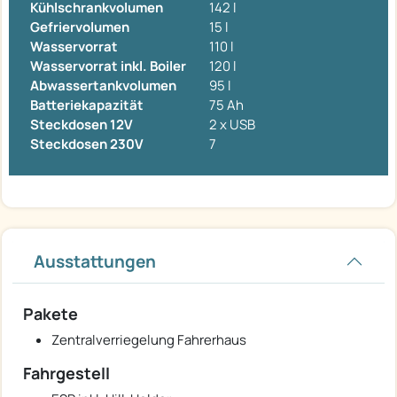
Kühlschrankvolumen
142 l
Gefriervolumen
15 l
Wasservorrat
110 l
Wasservorrat inkl. Boiler
120 l
Abwassertankvolumen
95 l
Batteriekapazität
75 Ah
Steckdosen 12V
2 x USB
Steckdosen 230V
7
Ausstattungen
Pakete
Zentralverriegelung Fahrerhaus
Fahrgestell