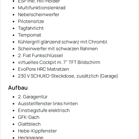
ESP inkl. Hill-Holder
Multifunktionslenkrad
Nebelscheinwerfer
Pilotensitze
Tagfahrlicht
Tempomat
Kühlergrill glänzend schwarz mit Chrombl.
Scheinwerfer mit schwarzen Rahmen
2. Fiat Funkschlüssel
virtuelles Cockpit m. 7" TFT Bildschirm
EvoPore HRC Matratzen
230 V SCHUKO-Steckdose, zusätzlich (Garage)
Aufbau
2. Garagentür
Ausstellfenster links hinten
Einstiegstufe elektrisch
GFK-Dach
Glattblech
Hebe-Kippfenster
Heckgarage