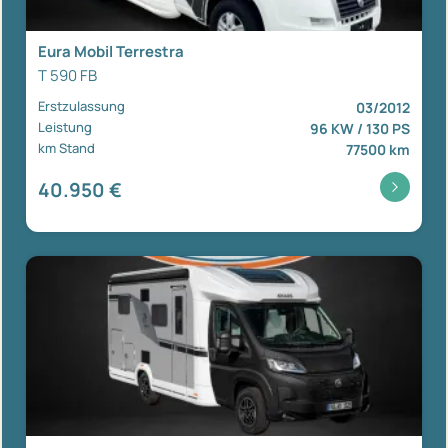
Eura Mobil Terrestra
T 590 FB
Erstzulassung
03/2012
Leistung
96 KW / 130 PS
km Stand
77500 km
40.950 €