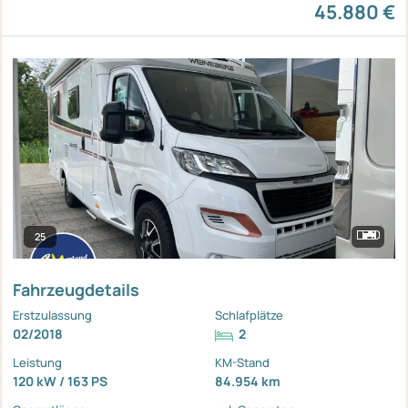
45.880 €
25
Fahrzeugdetails
Erstzulassung
Schlafplätze
02/2018
2
Leistung
KM-Stand
120 kW / 163 PS
84.954 km