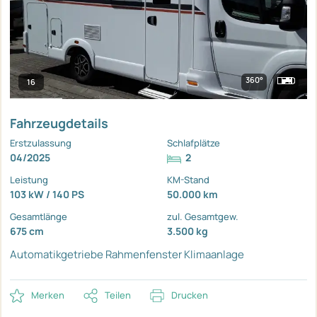
360°
16
Fahrzeugdetails
Erstzulassung
Schlafplätze
04/2025
2
Leistung
KM-Stand
103 kW / 140 PS
50.000 km
Gesamtlänge
zul. Gesamtgew.
675 cm
3.500 kg
Automatikgetriebe
Rahmenfenster
Klimaanlage
Merken
Teilen
Drucken