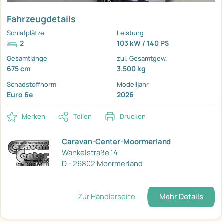
Fahrzeugdetails
Schlafplätze
Leistung
2
103 kW / 140 PS
Gesamtlänge
zul. Gesamtgew.
675 cm
3.500 kg
Schadstoffnorm
Modelljahr
Euro 6e
2026
Merken
Teilen
Drucken
Caravan-Center-Moormerland
Wankelstraße 14
D - 26802 Moormerland
Zur Händlerseite
Mehr Details