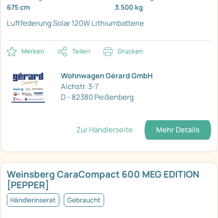
675 cm
3.500 kg
Luftfederung
Solar 120W
Lithiumbatterie
Merken
Teilen
Drucken
Wohnwagen Gérard GmbH
Aichstr. 3-7
D - 82380 Peißenberg
Zur Händlerseite
Mehr Details
Weinsberg CaraCompact 600 MEG EDITION
[PEPPER]
Händlerinserat
Gebraucht