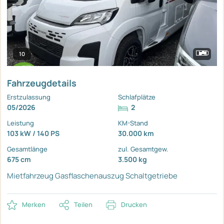
10
Fahrzeugdetails
Erstzulassung
Schlafplätze
05/2026
2
Leistung
KM-Stand
103 kW / 140 PS
30.000 km
Gesamtlänge
zul. Gesamtgew.
675 cm
3.500 kg
Mietfahrzeug
Gasflaschenauszug
Schaltgetriebe
Merken
Teilen
Drucken