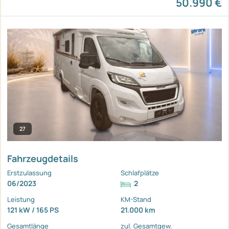
50.990 €
27
Fahrzeugdetails
Erstzulassung
Schlafplätze
06/2023
2
Leistung
KM-Stand
121 kW / 165 PS
21.000 km
Gesamtlänge
zul. Gesamtgew.