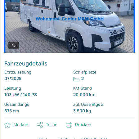
13
Fahrzeugdetails
Erstzulassung
Schlafplätze
07/2025
2
Leistung
KM-Stand
103 kW / 140 PS
20.000 km
Gesamtlänge
zul. Gesamtgew.
675 cm
3.500 kg
Merken
Teilen
Drucken