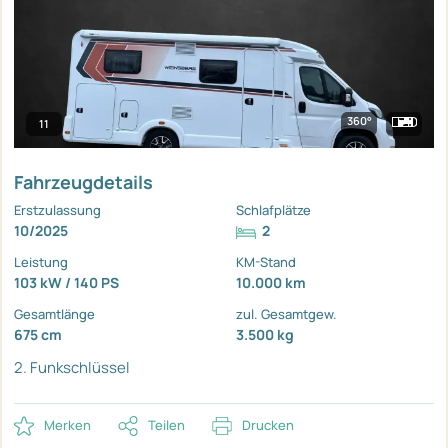
360°
11
Fahrzeugdetails
Erstzulassung
Schlafplätze
10/2025
2
Leistung
KM-Stand
103 kW / 140 PS
10.000 km
Gesamtlänge
zul. Gesamtgew.
675 cm
3.500 kg
2. Funkschlüssel
Merken
Teilen
Drucken