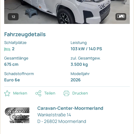
12
Fahrzeugdetails
Schlafplätze
Leistung
2
103 kW / 140 PS
Gesamtlänge
zul. Gesamtgew.
675 cm
3.500 kg
Schadstoffnorm
Modelljahr
Euro 6e
2026
Merken
Teilen
Drucken
Caravan-Center-Moormerland
Wankelstraße 14
D - 26802 Moormerland