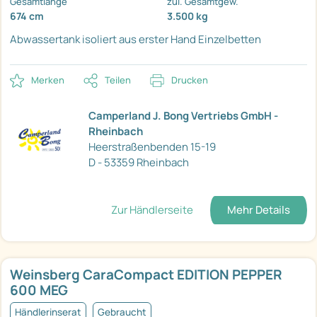
Gesamtlänge
zul. Gesamtgew.
674 cm
3.500 kg
Abwassertank isoliert
aus erster Hand
Einzelbetten
Merken
Teilen
Drucken
Camperland J. Bong Vertriebs GmbH -
Rheinbach
Heerstraßenbenden 15-19
D - 53359 Rheinbach
Zur Händlerseite
Mehr Details
Weinsberg CaraCompact EDITION PEPPER
600 MEG
Händlerinserat
Gebraucht