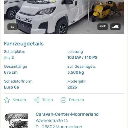
360°
14
Fahrzeugdetails
Schlafplätze
Leistung
2
103 kW / 140 PS
Gesamtlänge
zul. Gesamtgew.
675 cm
3.500 kg
Schadstoffnorm
Modelljahr
Euro 6e
2026
Merken
Teilen
Drucken
Caravan-Center-Moormerland
Wankelstraße 14
D - 26802 Moormerland