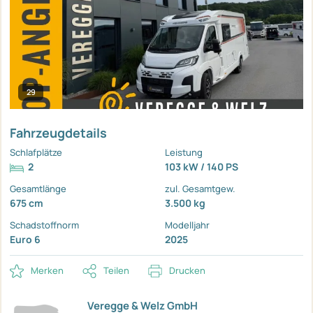
29
Fahrzeugdetails
Schlafplätze
Leistung
2
103 kW / 140 PS
Gesamtlänge
zul. Gesamtgew.
675 cm
3.500 kg
Schadstoffnorm
Modelljahr
Euro 6
2025
Merken
Teilen
Drucken
Veregge & Welz GmbH