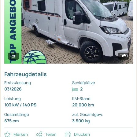
21
Fahrzeugdetails
Erstzulassung
Schlafplätze
03/2026
2
Leistung
KM-Stand
103 kW / 140 PS
20.000 km
Gesamtlänge
zul. Gesamtgew.
675 cm
3.500 kg
Merken
Teilen
Drucken