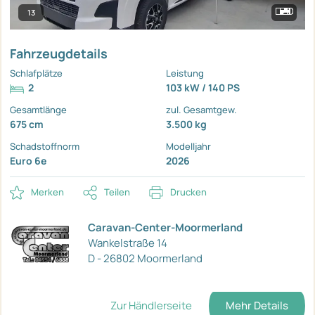
13
Fahrzeugdetails
Schlafplätze
Leistung
2
103 kW / 140 PS
Gesamtlänge
zul. Gesamtgew.
675 cm
3.500 kg
Schadstoffnorm
Modelljahr
Euro 6e
2026
Merken
Teilen
Drucken
Caravan-Center-Moormerland
Wankelstraße 14
D - 26802 Moormerland
Zur Händlerseite
Mehr Details