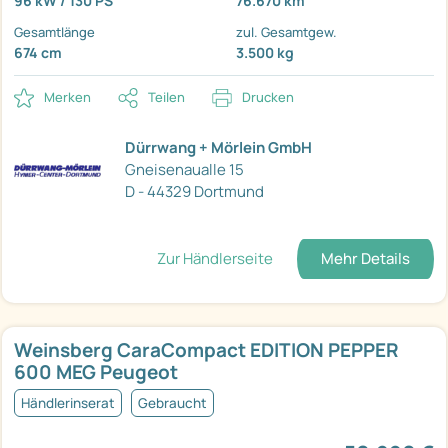
96 kW / 130 PS
76.670 km
Gesamtlänge
zul. Gesamtgew.
674 cm
3.500 kg
Merken
Teilen
Drucken
Dürrwang + Mörlein GmbH
Gneisenaualle 15
D - 44329 Dortmund
Zur Händlerseite
Mehr Details
Weinsberg CaraCompact EDITION PEPPER
600 MEG Peugeot
Händlerinserat
Gebraucht