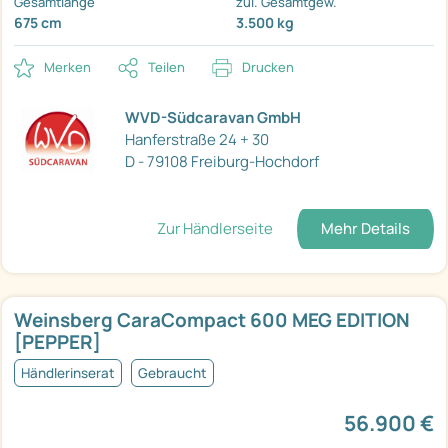
Gesamtlänge
zul. Gesamtgew.
675 cm
3.500 kg
Merken
Teilen
Drucken
WVD-Südcaravan GmbH
Hanferstraße 24 + 30
D - 79108 Freiburg-Hochdorf
Zur Händlerseite
Mehr Details
Weinsberg CaraCompact 600 MEG EDITION
[PEPPER]
Händlerinserat
Gebraucht
56.900 €