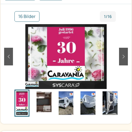
16 Bilder
1/16
zurück
weit