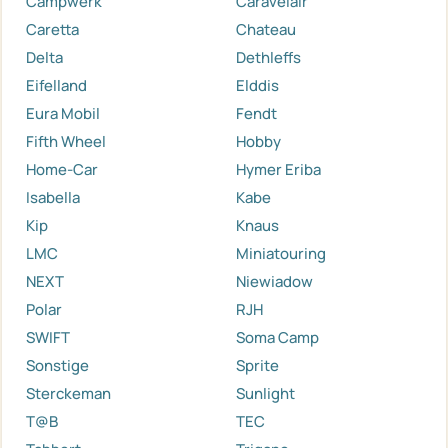
Campwerk
Caravelair
Caretta
Chateau
Delta
Dethleffs
Eifelland
Elddis
Eura Mobil
Fendt
Fifth Wheel
Hobby
Home-Car
Hymer Eriba
Isabella
Kabe
Kip
Knaus
LMC
Miniatouring
NEXT
Niewiadow
Polar
RJH
SWIFT
Soma Camp
Sonstige
Sprite
Sterckeman
Sunlight
T@B
TEC