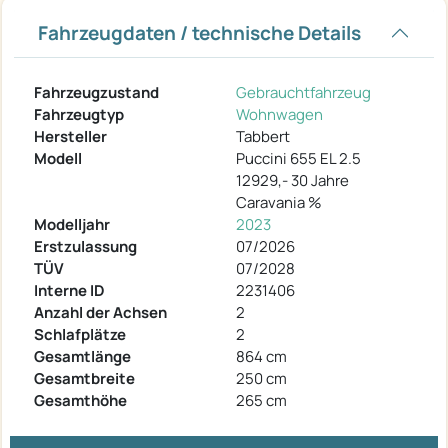
Fahrzeugdaten / technische Details
Fahrzeugzustand
Gebrauchtfahrzeug
Fahrzeugtyp
Wohnwagen
Hersteller
Tabbert
Modell
Puccini 655 EL 2.5
12929,- 30 Jahre
Caravania %
Modelljahr
2023
Erstzulassung
07/2026
TÜV
07/2028
Interne ID
2231406
Anzahl der Achsen
2
Schlafplätze
2
Gesamtlänge
864 cm
Gesamtbreite
250 cm
Gesamthöhe
265 cm