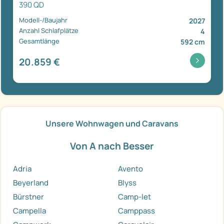
390 QD
Modell-/Baujahr
2027
Anzahl Schlafplätze
4
Gesamtlänge
592 cm
20.859 €
Unsere Wohnwagen und Caravans
Von A nach Besser
Adria
Avento
Beyerland
Blyss
Bürstner
Camp-let
Campella
Camppass