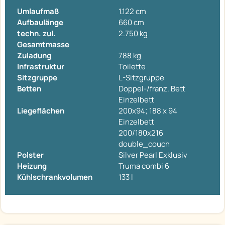
Umlaufmaß
1.122 cm
Aufbaulänge
660 cm
techn. zul.
2.750 kg
Gesamtmasse
Zuladung
788 kg
Infrastruktur
Toilette
Sitzgruppe
L-Sitzgruppe
Betten
Doppel-/franz. Bett
Einzelbett
Liegeflächen
200x94; 188 x 94
Einzelbett
200/180x216
double_couch
Polster
Silver Pearl Exklusiv
Heizung
Truma combi 6
Kühlschrankvolumen
133 l