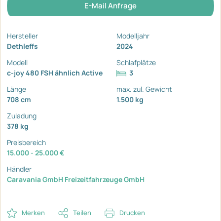
E-Mail Anfrage
Hersteller
Modelljahr
Dethleffs
2024
Modell
Schlafplätze
c-joy 480 FSH ähnlich Active
3
Länge
max. zul. Gewicht
708 cm
1.500 kg
Zuladung
378 kg
Preisbereich
15.000 - 25.000 €
Händler
Caravania GmbH Freizeitfahrzeuge GmbH
Merken
Teilen
Drucken