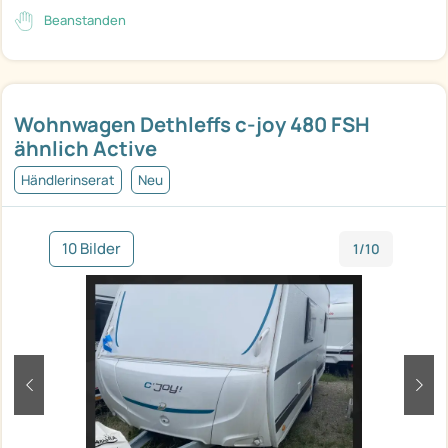
Beanstanden
Wohnwagen Dethleffs c-joy 480 FSH
ähnlich Active
Händlerinserat
Neu
10 Bilder
1/10
zurück
weit