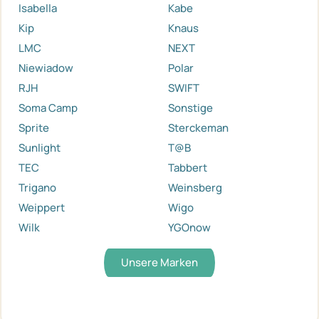
Isabella
Kabe
Kip
Knaus
LMC
NEXT
Niewiadow
Polar
RJH
SWIFT
Soma Camp
Sonstige
Sprite
Sterckeman
Sunlight
T@B
TEC
Tabbert
Trigano
Weinsberg
Weippert
Wigo
Wilk
YGOnow
Unsere Marken