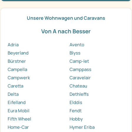
Unsere Wohnwagen und Caravans
Von A nach Besser
Adria
Avento
Beyerland
Blyss
Bürstner
Camp-let
Campella
Camppass
Campwerk
Caravelair
Caretta
Chateau
Delta
Dethleffs
Eifelland
Elddis
Eura Mobil
Fendt
Fifth Wheel
Hobby
Home-Car
Hymer Eriba