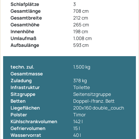
Schlafplätze
3
Gesamtlänge
708 cm
Gesamtbreite
212 cm
Gesamthöhe
265 cm
Innenhöhe
198 cm
Umlaufmaß
1.008 cm
Aufbaulänge
593 cm
techn. zul.
1.500 kg
Gesamtmasse
Zuladung
378 kg
Infrastruktur
Toilette
Sitzgruppe
Seitensitzgruppe
Betten
Doppel-/franz. Bett
Liegeflächen
200x160 double_couch
Polster
Timor
Kühlschrankvolumen
142 l
Gefriervolumen
15 l
Wasservorrat
40 l