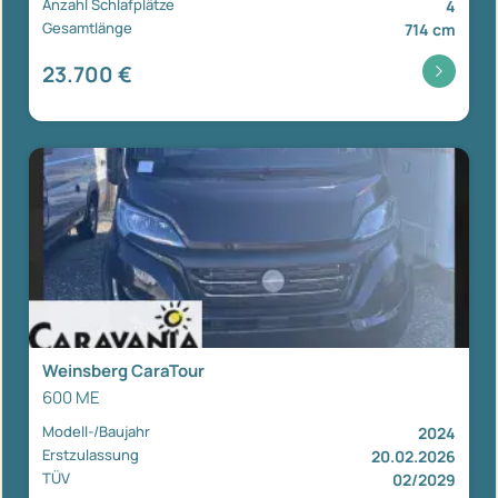
Anzahl Schlafplätze
4
Gesamtlänge
714 cm
23.700 €
Weinsberg CaraTour
600 ME
Modell-/Baujahr
2024
Erstzulassung
20.02.2026
TÜV
02/2029