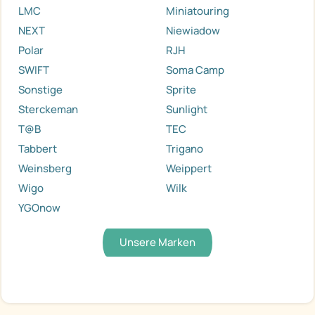
LMC
Miniatouring
NEXT
Niewiadow
Polar
RJH
SWIFT
Soma Camp
Sonstige
Sprite
Sterckeman
Sunlight
T@B
TEC
Tabbert
Trigano
Weinsberg
Weippert
Wigo
Wilk
YGOnow
Unsere Marken