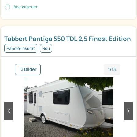
Beanstanden
Tabbert Pantiga 550 TDL 2,5 Finest Edition
Händlerinserat
Neu
13 Bilder
1/13
zurück
weit