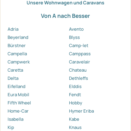
Unsere Wohnwagen und Caravans
Von A nach Besser
Adria
Avento
Beyerland
Blyss
Bürstner
Camp-let
Campella
Camppass
Campwerk
Caravelair
Caretta
Chateau
Delta
Dethleffs
Eifelland
Elddis
Eura Mobil
Fendt
Fifth Wheel
Hobby
Home-Car
Hymer Eriba
Isabella
Kabe
Kip
Knaus