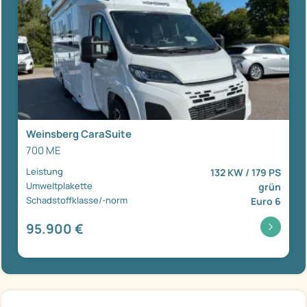
Weinsberg CaraSuite
700 ME
Leistung
132 KW / 179 PS
Umweltplakette
grün
Schadstoffklasse/-norm
Euro 6
95.900 €