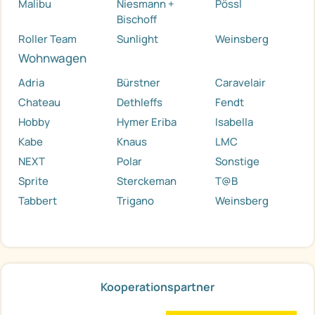
Malibu
Niesmann +
Pössl
Bischoff
Roller Team
Sunlight
Weinsberg
Wohnwagen
Adria
Bürstner
Caravelair
Chateau
Dethleffs
Fendt
Hobby
Hymer Eriba
Isabella
Kabe
Knaus
LMC
NEXT
Polar
Sonstige
Sprite
Sterckeman
T@B
Tabbert
Trigano
Weinsberg
Kooperationspartner