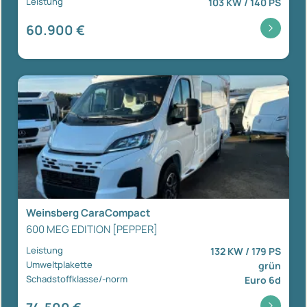
Leistung
103 KW / 140 PS
60.900 €
Weinsberg CaraCompact
600 MEG EDITION [PEPPER]
Leistung
132 KW / 179 PS
Umweltplakette
grün
Schadstoffklasse/-norm
Euro 6d