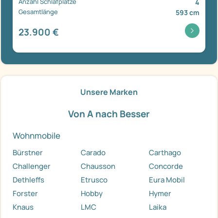
Anzahl Schlafplätze
4
Gesamtlänge
593 cm
23.900 €
Unsere Marken
Von A nach Besser
Wohnmobile
Bürstner
Carado
Carthago
Challenger
Chausson
Concorde
Dethleffs
Etrusco
Eura Mobil
Forster
Hobby
Hymer
Knaus
LMC
Laika