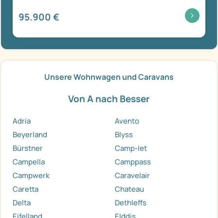
95.900 €
Unsere Wohnwagen und Caravans
Von A nach Besser
Adria
Avento
Beyerland
Blyss
Bürstner
Camp-let
Campella
Camppass
Campwerk
Caravelair
Caretta
Chateau
Delta
Dethleffs
Eifelland
Elddis