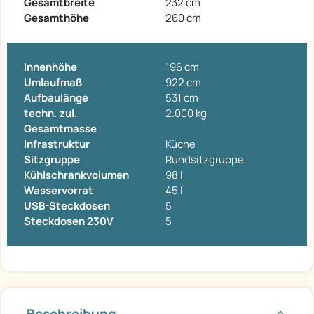
Gesamtbreite
232 cm
Gesamthöhe
260 cm
Innenhöhe
196 cm
Umlaufmaß
922 cm
Aufbaulänge
531 cm
techn. zul.
2.000 kg
Gesamtmasse
Infrastruktur
Küche
Sitzgruppe
Rundsitzgruppe
Kühlschrankvolumen
98 l
Wasservorrat
45 l
USB-Steckdosen
5
Steckdosen 230V
5
Beschreibung