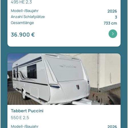
495 HE 2,3
Modell-/Baujahr
2026
Anzahl Schlafplätze
3
Gesamtlänge
733 cm
36.900 €
Tabbert Puccini
550 E 2,5
Modell-/Baujahr
2026