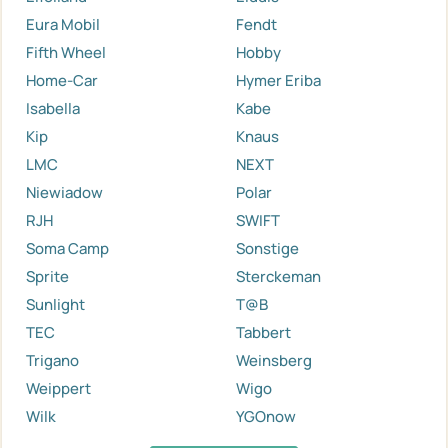
Eura Mobil
Fendt
Fifth Wheel
Hobby
Home-Car
Hymer Eriba
Isabella
Kabe
Kip
Knaus
LMC
NEXT
Niewiadow
Polar
RJH
SWIFT
Soma Camp
Sonstige
Sprite
Sterckeman
Sunlight
T@B
TEC
Tabbert
Trigano
Weinsberg
Weippert
Wigo
Wilk
YGOnow