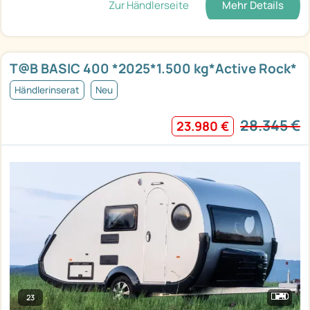
Zur Händlerseite
Mehr Details
T@B BASIC 400 *2025*1.500 kg*Active Rock*
Händlerinserat
Neu
28.345 €
23.980 €
23