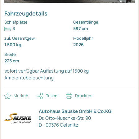
Fahrzeugdetails
Schlafplätze
Gesamtlänge
3
597 cm
zul. Gesamtgew.
Modelljahr
1.500 kg
2026
Breite
225 cm
sofort verfügbar
Auflastung auf 1500 kg
Ambientebeleuchtung
Merken
Teilen
Drucken
Autohaus Sauske GmbH & Co.KG
Dr. Otto-Nuschke-Str. 90
D - 09376 Oelsnitz