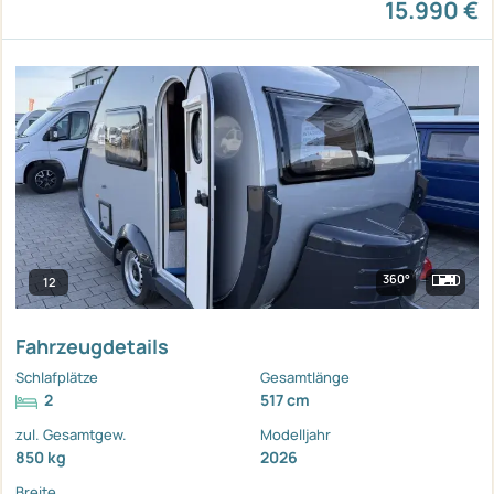
15.990 €
360°
12
Fahrzeugdetails
Schlafplätze
Gesamtlänge
2
517 cm
zul. Gesamtgew.
Modelljahr
850 kg
2026
Breite