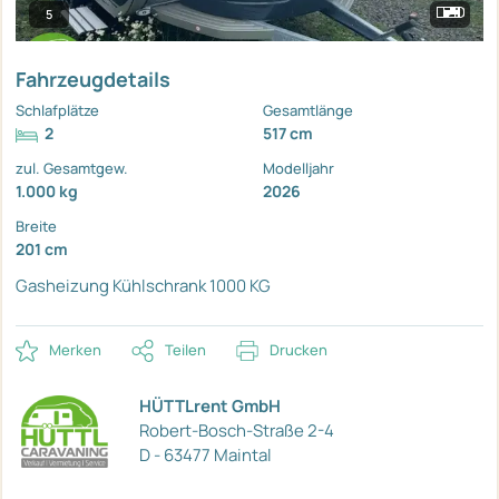
5
Fahrzeugdetails
Schlafplätze
Gesamtlänge
2
517 cm
zul. Gesamtgew.
Modelljahr
1.000 kg
2026
Breite
201 cm
Gasheizung
Kühlschrank
1000 KG
Merken
Teilen
Drucken
HÜTTLrent GmbH
Robert-Bosch-Straße 2-4
D - 63477 Maintal