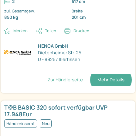
2
517 cm
zul. Gesamtgew.
Breite
850 kg
201 cm
Merken
Teilen
Drucken
HENCA GmbH
Dietenheimer Str. 25
D - 89257 Illertissen
Zur Händlerseite
Mehr Details
T@B BASIC 320 sofort verfügbar UVP
17.948Eur
Händlerinserat
Neu