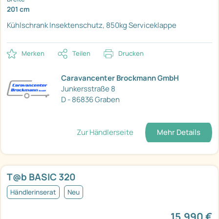
201 cm
Kühlschrank
Insektenschutz, 850kg
Serviceklappe
Merken
Teilen
Drucken
Caravancenter Brockmann GmbH
Junkersstraße 8
D - 86836 Graben
Zur Händlerseite
Mehr Details
T@b BASIC 320
Händlerinserat
Neu
15.990 €