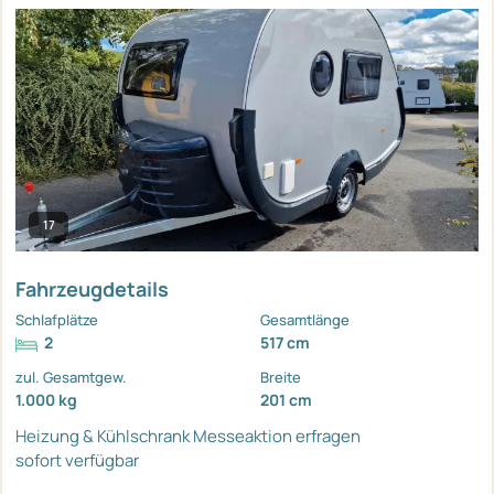
17
Fahrzeugdetails
Schlafplätze
Gesamtlänge
2
517 cm
zul. Gesamtgew.
Breite
1.000 kg
201 cm
Heizung & Kühlschrank
Messeaktion erfragen
sofort verfügbar