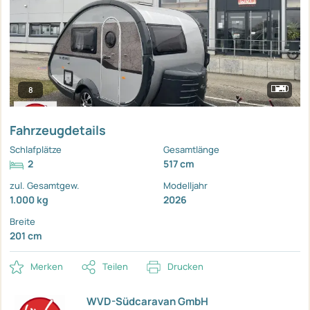
8
Fahrzeugdetails
Schlafplätze
Gesamtlänge
2
517 cm
zul. Gesamtgew.
Modelljahr
1.000 kg
2026
Breite
201 cm
Merken
Teilen
Drucken
WVD-Südcaravan GmbH