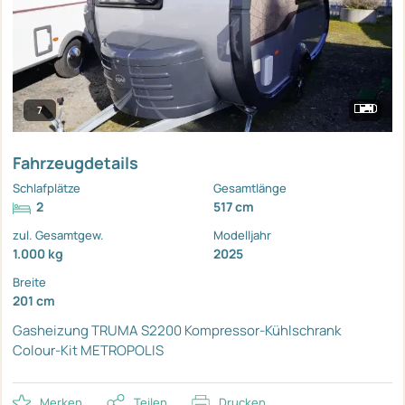
7
Fahrzeugdetails
Schlafplätze
Gesamtlänge
2
517 cm
zul. Gesamtgew.
Modelljahr
1.000 kg
2025
Breite
201 cm
Gasheizung TRUMA S2200
Kompressor-Kühlschrank
Colour-Kit METROPOLIS
Merken
Teilen
Drucken