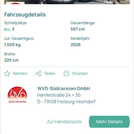
Fahrzeugdetails
Schlafplätze
Gesamtlänge
3
597 cm
zul. Gesamtgew.
Modelljahr
1.500 kg
2026
Breite
225 cm
Merken
Teilen
Drucken
WVD-Südcaravan GmbH
Hanferstraße 24 + 30
D - 79108 Freiburg-Hochdorf
Zur Händlerseite
Mehr Details