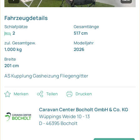
Fahrzeugdetails
Schlafplätze
Gesamtlänge
2
517 cm
zul. Gesamtgew.
Modelljahr
1.000 kg
2026
Breite
201 cm
AS Kupplung
Gasheizung
Fliegengitter
Merken
Teilen
Drucken
Caravan Center Bocholt GmbH & Co. KG
Wüppings Weide 10 - 13
D - 46395 Bocholt