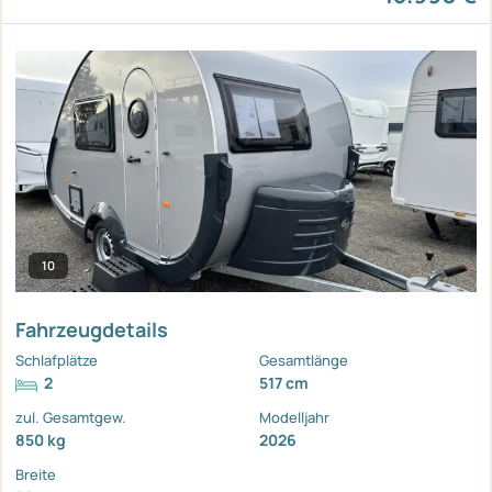
10
Fahrzeugdetails
Schlafplätze
Gesamtlänge
2
517 cm
zul. Gesamtgew.
Modelljahr
850 kg
2026
Breite