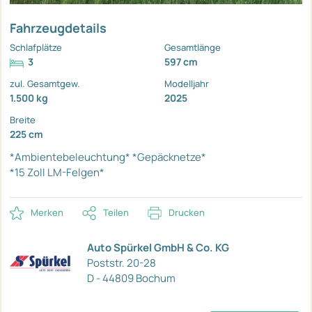
Fahrzeugdetails
Schlafplätze
Gesamtlänge
3
597 cm
zul. Gesamtgew.
Modelljahr
1.500 kg
2025
Breite
225 cm
*Ambientebeleuchtung*
*Gepäcknetze*
*15 Zoll LM-Felgen*
Merken
Teilen
Drucken
Auto Spürkel GmbH & Co. KG
Poststr. 20-28
D - 44809 Bochum