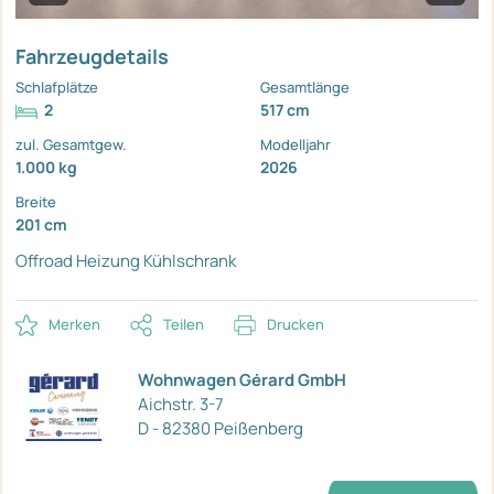
Fahrzeugdetails
Schlafplätze
Gesamtlänge
2
517 cm
zul. Gesamtgew.
Modelljahr
1.000 kg
2026
Breite
201 cm
Offroad
Heizung
Kühlschrank
Merken
Teilen
Drucken
Wohnwagen Gérard GmbH
Aichstr. 3-7
D - 82380 Peißenberg