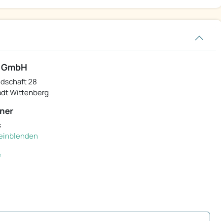
n GmbH
ndschaft 28
adt Wittenberg
ner
s
. einblenden
e