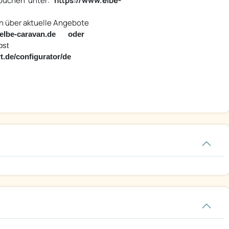
 buchen unter:
https://www.elbe-
rn über aktuelle Angebote
elbe-caravan.de oder
bst
t.de/configurator/de