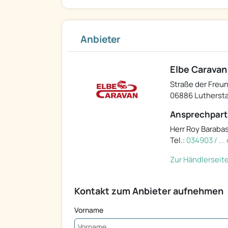
Anbieter
Elbe Carava
Straße der Freu
06886 Lutherst
Ansprechpart
Herr Roy Baraba
Tel.:
034903 / ..
Zur Händlerseit
Kontakt zum Anbieter aufnehmen
Vorname