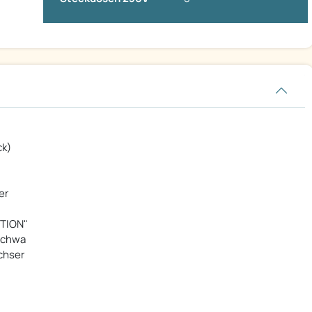
ck)
er
TION"
schwa
chser