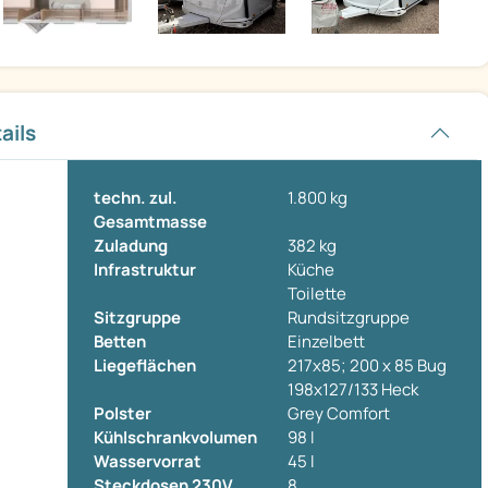
ails
techn. zul.
1.800 kg
Gesamtmasse
Zuladung
382 kg
Infrastruktur
Küche
Toilette
Sitzgruppe
Rundsitzgruppe
Betten
Einzelbett
Liegeflächen
217x85; 200 x 85 Bug
198x127/133 Heck
Polster
Grey Comfort
Kühlschrankvolumen
98 l
Wasservorrat
45 l
Steckdosen 230V
8