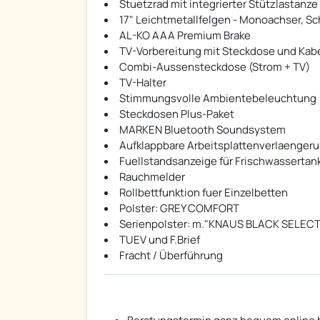
Stuetzrad mit integrierter Stützlastanze
17" Leichtmetallfelgen - Monoachser, Sc
AL-KO AAA Premium Brake
TV-Vorbereitung mit Steckdose und Kab
Combi-Aussensteckdose (Strom + TV)
TV-Halter
Stimmungsvolle Ambientebeleuchtung
Steckdosen Plus-Paket
MARKEN Bluetooth Soundsystem
Aufklappbare Arbeitsplattenverlaenger
Fuellstandsanzeige für Frischwassertan
Rauchmelder
Rollbettfunktion fuer Einzelbetten
Polster: GREY COMFORT
Serienpolster: m."KNAUS BLACK SELEC
TUEV und F.Brief
Fracht / Überführung