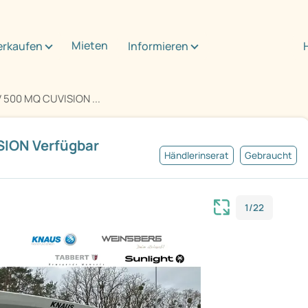
Mieten
erkaufen
Informieren
 500 MQ CUVISION ...
SION Verfügbar
Händlerinserat
Gebraucht
1/22