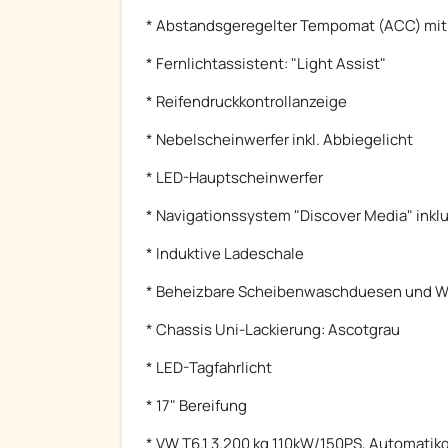
* Abstandsgeregelter Tempomat (ACC) mit
* Fernlichtassistent: "Light Assist"
* Reifendruckkontrollanzeige
* Nebelscheinwerfer inkl. Abbiegelicht
* LED-Hauptscheinwerfer
* Navigationssystem "Discover Media" inkl
* Induktive Ladeschale
* Beheizbare Scheibenwaschduesen und 
* Chassis Uni-Lackierung: Ascotgrau
* LED-Tagfahrlicht
* 17" Bereifung
* VW T6.1 3.200 kg 110kW/150PS, Automatik