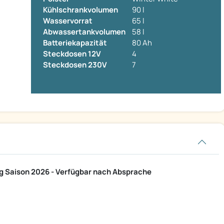
Kühlschrankvolumen
90 l
Wasservorrat
65 l
Abwassertankvolumen
58 l
Batteriekapazität
80 Ah
Steckdosen 12V
4
Steckdosen 230V
7
 Saison 2026 - Verfügbar nach Absprache