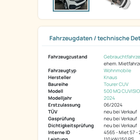
Fahrzeugdaten / technische Det
Fahrzeugzustand
Gebrauchtfahrz
ehem. Mietfahr
Fahrzeugtyp
Wohnmobile
Hersteller
Knaus
Baureihe
Tourer CUV
Modell
500 MQ CUVISI
Modelljahr
2024
Erstzulassung
06/2024
TÜV
neu bei Verkauf
Gasprüfung
neu bei Verkauf
Dichtigkeitsprüfung
neu bei Verkauf
Interne ID
4565 - Miet 57 -
Leistung
110 kW/150 PS