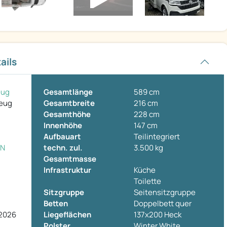
ails
eug
Gesamtlänge
589 cm
zeug
Gesamtbreite
216 cm
Gesamthöhe
228 cm
Innenhöhe
147 cm
Aufbauart
Teilintegriert
ON
techn. zul.
3.500 kg
Gesamtmasse
Infrastruktur
Küche
Toilette
Sitzgruppe
Seitensitzgruppe
Betten
Doppelbett quer
 2026
Liegeflächen
137x200 Heck
Polster
Winter White