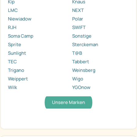
Kip
Knaus
LMC
NEXT
Niewiadow
Polar
RJH
SWIFT
Soma Camp
Sonstige
Sprite
Sterckeman
Sunlight
T@B
TEC
Tabbert
Trigano
Weinsberg
Weippert
Wigo
Wilk
YGOnow
Unsere Marken