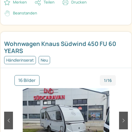
Merken
Teilen
Drucken
Beanstanden
Wohnwagen Knaus Südwind 450 FU 60
YEARS
Händlerinserat
Neu
16 Bilder
1/16
zurück
weit