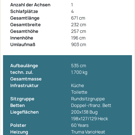
Anzahl der Achsen
1
Schlafplätze
4
Gesamtlänge
671 cm
Gesamtbreite
232 cm
Gesamthöhe
257 cm
Innenhöhe
196 cm
Umlaufmaß
903 cm
Aufbaulänge
535 cm
techn. zul.
1.700 kg
Gesamtmasse
Infrastruktur
Küche
Toilette
Sitzgruppe
Rundsitzgruppe
Betten
Doppel-/franz. Bett
Liegeflächen
200x138 Bug
198x127/129 Heck
Polster
60 Years
Heizung
Truma VarioHeat