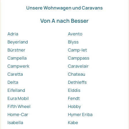
Unsere Wohnwagen und Caravans
Von A nach Besser
Adria
Avento
Beyerland
Blyss
Bürstner
Camp-let
Campella
Camppass
Campwerk
Caravelair
Caretta
Chateau
Delta
Dethleffs
Eifelland
Elddis
Eura Mobil
Fendt
Fifth Wheel
Hobby
Home-Car
Hymer Eriba
Isabella
Kabe