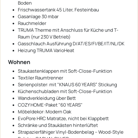
Boden
Frischwassertank 45 Liter, Festeinbau
Gasanlage 30 mbar
Rauchmelder
TRUMA Therme mit Anschluss für Küche und T-
Raum (nur 230 V Betrieb)
Gasschlauch Ausführung D/AT/ES/FI/BE/IT/NL/DK
Heizung TRUMA VarioHeat
Wohnen
Staukastenklappen mit Soft-Close-Funktion
Textiler Raumtrenner
Serienpolster: mit "KNAUS 60 YEARS“ Stickung
Küchenschubladen mit Soft-Close-Funktion
Wandverkleidung über Bett
COZY HOME-Paket "60 YEARS"
Möbeldekor: Modern Oak
EvoPore HRC Matratze, nicht bei Klappbett
Schränke und Staukästen hinterlüftet
Strapazierfähiger Vinyl-Bodenbelag – Wood-Style