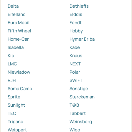
Delta
Dethleffs
Eifelland
Elddis
Eura Mobil
Fendt
Fifth Wheel
Hobby
Home-Car
Hymer Eriba
Isabella
Kabe
Kip
Knaus
LMC
NEXT
Niewiadow
Polar
RJH
SWIFT
Soma Camp
Sonstige
Sprite
Sterckeman
Sunlight
T@B
TEC
Tabbert
Trigano
Weinsberg
Weippert
Wigo