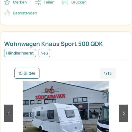
Merken
Teilen
Drucken
Beanstanden
Wohnwagen Knaus Sport 500 QDK
Händlerinserat
Neu
15 Bilder
1/15
zurück
weit