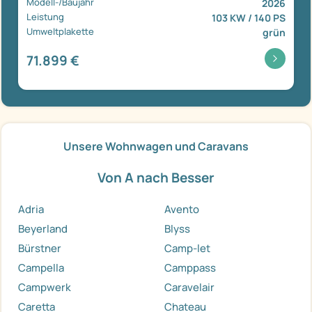
Modell-/Baujahr
2026
Leistung
103 KW / 140 PS
Umweltplakette
grün
71.899 €
Unsere Wohnwagen und Caravans
Von A nach Besser
Adria
Avento
Beyerland
Blyss
Bürstner
Camp-let
Campella
Camppass
Campwerk
Caravelair
Caretta
Chateau