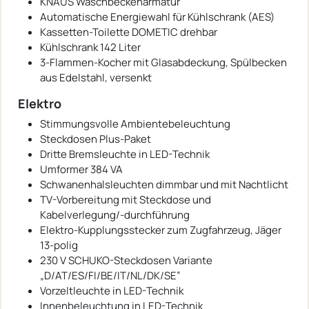
KNAUS Waschbeckenarmatur
Automatische Energiewahl für Kühlschrank (AES)
Kassetten-Toilette DOMETIC drehbar
Kühlschrank 142 Liter
3-Flammen-Kocher mit Glasabdeckung, Spülbecken
aus Edelstahl, versenkt
Elektro
Stimmungsvolle Ambientebeleuchtung
Steckdosen Plus-Paket
Dritte Bremsleuchte in LED-Technik
Umformer 384 VA
Schwanenhalsleuchten dimmbar und mit Nachtlicht
TV-Vorbereitung mit Steckdose und
Kabelverlegung/-durchführung
Elektro-Kupplungsstecker zum Zugfahrzeug, Jäger
13-polig
230 V SCHUKO-Steckdosen Variante
„D/AT/ES/FI/BE/IT/NL/DK/SE“
Vorzeltleuchte in LED-Technik
Innenbeleuchtung in LED-Technik