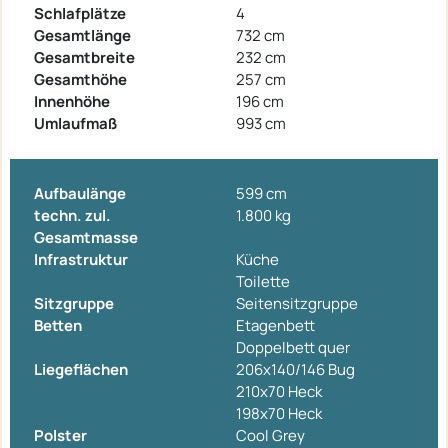
Schlafplätze
4
Gesamtlänge
732 cm
Gesamtbreite
232 cm
Gesamthöhe
257 cm
Innenhöhe
196 cm
Umlaufmaß
993 cm
Aufbaulänge
599 cm
techn. zul.
1.800 kg
Gesamtmasse
Infrastruktur
Küche
Toilette
Sitzgruppe
Seitensitzgruppe
Betten
Etagenbett
Doppelbett quer
Liegeflächen
206x140/146 Bug
210x70 Heck
198x70 Heck
Polster
Cool Grey