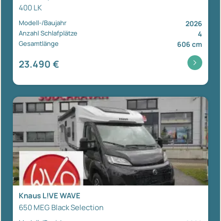
400 LK
Modell-/Baujahr
2026
Anzahl Schlafplätze
4
Gesamtlänge
606 cm
23.490 €
Knaus L!VE WAVE
650 MEG Black Selection