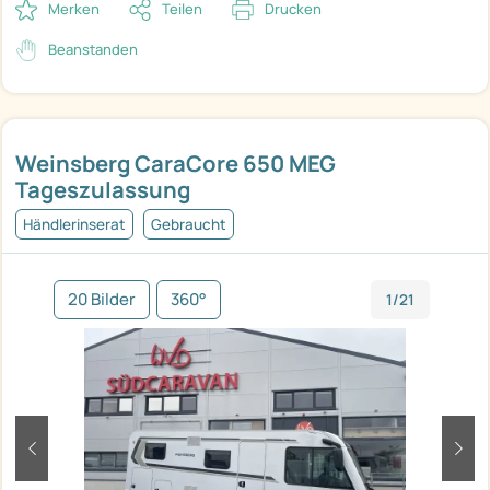
Merken
Teilen
Drucken
Beanstanden
Weinsberg CaraCore 650 MEG
Tageszulassung
Händlerinserat
Gebraucht
20 Bilder
360°
1/21
zurück
weit