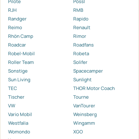
Pilote
Pössl
RJH
RMB
Randger
Rapido
Reimo
Renault
Rhön Camp
Rimor
Roadcar
Roadfans
Robel-Mobil
Robeta
Roller Team
Solifer
Sonstige
Spacecamper
Sun Living
Sunlight
TEC
THOR Motor Coach
Tischer
Tourne
VW
VanTourer
Vario Mobil
Weinsberg
Westfalia
Wingamm
Womondo
XGO