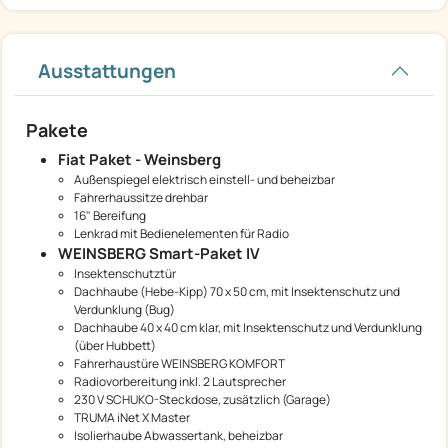
Ausstattungen
Pakete
Fiat Paket - Weinsberg
Außenspiegel elektrisch einstell- und beheizbar
Fahrerhaussitze drehbar
16" Bereifung
Lenkrad mit Bedienelementen für Radio
WEINSBERG Smart-Paket IV
Insektenschutztür
Dachhaube (Hebe-Kipp) 70 x 50 cm, mit Insektenschutz und
Verdunklung (Bug)
Dachhaube 40 x 40 cm klar, mit Insektenschutz und Verdunklung
(über Hubbett)
Fahrerhaustüre WEINSBERG KOMFORT
Radiovorbereitung inkl. 2 Lautsprecher
230 V SCHUKO-Steckdose, zusätzlich (Garage)
TRUMA iNet X Master
Isolierhaube Abwassertank, beheizbar