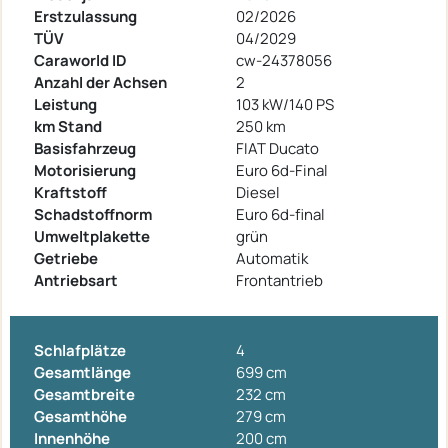
Erstzulassung
02/2026
TÜV
04/2029
Caraworld ID
cw-24378056
Anzahl der Achsen
2
Leistung
103 kW/140 PS
km Stand
250 km
Basisfahrzeug
FIAT Ducato
Motorisierung
Euro 6d-Final
Kraftstoff
Diesel
Schadstoffnorm
Euro 6d-final
Umweltplakette
grün
Getriebe
Automatik
Antriebsart
Frontantrieb
Schlafplätze
4
Gesamtlänge
699 cm
Gesamtbreite
232 cm
Gesamthöhe
279 cm
Innenhöhe
200 cm