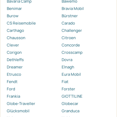
Bavaria Camp
Bawemo
Benimar
Bravia Mobil
Burow
Bürstner
CS Reisemobile
Carado
Carthago
Challenger
Chausson
Citroen
Clever
Concorde
Corigon
Crosscamp
Dethleffs
Dovra
Dreamer
Elnagh
Etrusco
Eura Mobil
Fendt
Fiat
Ford
Forster
Frankia
GIOTTILINE
Globe-Traveller
Globecar
Glücksmobil
Granduca