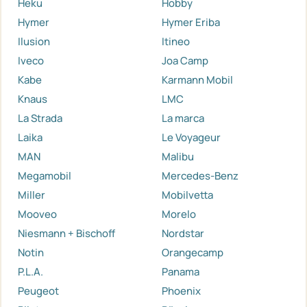
Heku
Hobby
Hymer
Hymer Eriba
Ilusion
Itineo
Iveco
Joa Camp
Kabe
Karmann Mobil
Knaus
LMC
La Strada
La marca
Laika
Le Voyageur
MAN
Malibu
Megamobil
Mercedes-Benz
Miller
Mobilvetta
Mooveo
Morelo
Niesmann + Bischoff
Nordstar
Notin
Orangecamp
P.L.A.
Panama
Peugeot
Phoenix