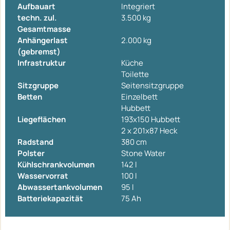
Aufbauart
Integriert
techn. zul.
3.500 kg
Gesamtmasse
Anhängerlast
2.000 kg
(gebremst)
Infrastruktur
Küche
Toilette
Sitzgruppe
Seitensitzgruppe
Betten
Einzelbett
Hubbett
Liegeflächen
193x150 Hubbett
2 x 201x87 Heck
Radstand
380 cm
Polster
Stone Water
Kühlschrankvolumen
142 l
Wasservorrat
100 l
Abwassertankvolumen
95 l
Batteriekapazität
75 Ah