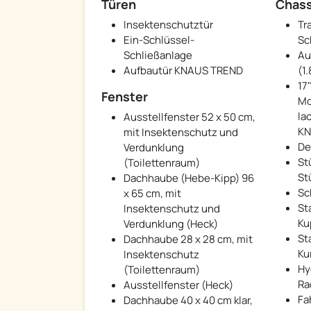
Türen
Chass
Insektenschutztür
Tra
Ein-Schlüssel-
Sc
Schließanlage
Au
Aufbautür KNAUS TREND
(1
17
Fenster
Mo
la
Ausstellfenster 52 x 50 cm,
KN
mit Insektenschutz und
De
Verdunklung
St
(Toilettenraum)
St
Dachhaube (Hebe-Kipp) 96
Sc
x 65 cm, mit
St
Insektenschutz und
Ku
Verdunklung (Heck)
St
Dachhaube 28 x 28 cm, mit
Ku
Insektenschutz
Hy
(Toilettenraum)
Ra
Ausstellfenster (Heck)
Fa
Dachhaube 40 x 40 cm klar,