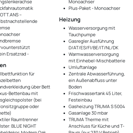
ngslenkerachse
Monoachser
ckfahrautomatik
Plus-Paket - Monoachser
OTT.ANS –
Heizung
lbstnachstellende
emse
Wasserversorgung mit
noachser
Tauchpumpe
ndbremse
Gasregler Ausführung
rvounterstützt
D/AT/ES/FI/BE/IT/NL/DK
ein Ersatzrad -
Warmwasserversorgung
mit Einhebel-Mischbatterie
en
Umluftanlage
llbettfunktion für
Zentrale Abwasserführung,
nzelbetten
ein Außenabfluss unter
ndverkleidung über Bett
Boden
xus-Bettenbau mit
Frischwassertank 45 Liter,
sgleichspolster (bei
Festeinbau
lonsitzgruppe oder
Gasheizung TRUMA S 5004
nette)
Gasanlage 30 mbar
xtiler Raumtrenner
TRUMA Therme mit
lster: BLUE NIGHT
Anschluss für Küche und T-
beldekor: Modern Oak
Raum (nur 230 V Betrieb)