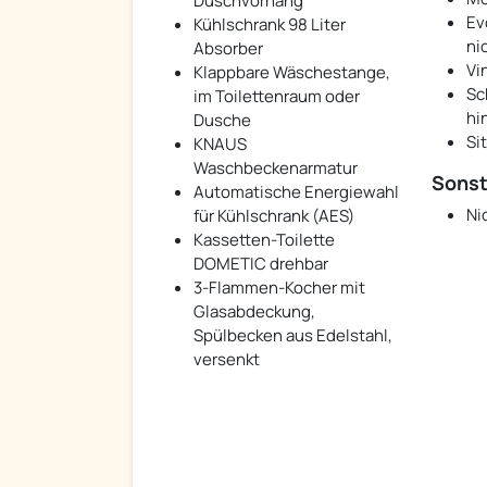
Duschvorhang
Ev
Kühlschrank 98 Liter
ni
Absorber
Vi
Klappbare Wäschestange,
Sc
im Toilettenraum oder
hi
Dusche
Si
KNAUS
Waschbeckenarmatur
Sonst
Automatische Energiewahl
Ni
für Kühlschrank (AES)
Kassetten-Toilette
DOMETIC drehbar
3-Flammen-Kocher mit
Glasabdeckung,
Spülbecken aus Edelstahl,
versenkt