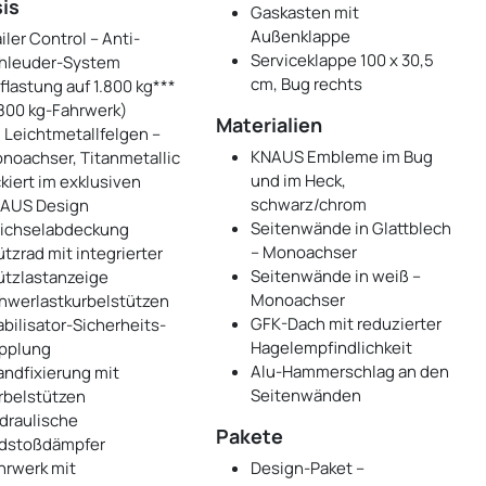
is
Gaskasten mit
Außenklappe
iler Control – Anti-
Serviceklappe 100 x 30,5
hleuder-System
cm, Bug rechts
flastung auf 1.800 kg***
.800 kg-Fahrwerk)
Materialien
" Leichtmetallfelgen –
KNAUS Embleme im Bug
noachser, Titanmetallic
und im Heck,
ckiert im exklusiven
schwarz/chrom
AUS Design
Seitenwände in Glattblech
ichselabdeckung
– Monoachser
ützrad mit integrierter
Seitenwände in weiß –
ützlastanzeige
Monoachser
hwerlastkurbelstützen
GFK-Dach mit reduzierter
abilisator-Sicherheits-
Hagelempfindlichkeit
pplung
Alu-Hammerschlag an den
andfixierung mit
Seitenwänden
rbelstützen
draulische
Pakete
dstoßdämpfer
hrwerk mit
Design-Paket –