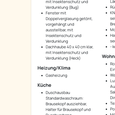
Lä
mit Insektenschutz und
Rü
Verdunklung (Bug)
KN
Fenster mit
se
Doppelverglasung getönt,
Br
vorgehängt und
Mo
ausstellbar, mit
Ha
Insektenschutz und
se
Verdunklung
- k
Dachhaube 40 x 40 cm klar,
mit Insektenschutz und
Wohn
Verdunklung (Heck)
Ro
Heizung/Klima
Ei
Wa
Gasheizung
Lu
Küche
Au
Sa
Duschausbau
Di
Standardwaschraum:
Te
Brausekopf ausziehbar,
Po
Halter für Brausekopf und
Mö