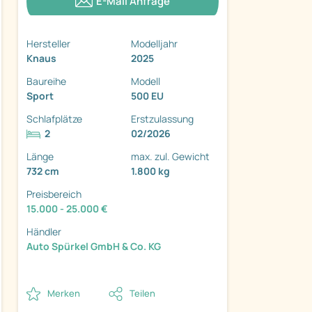
E-Mail Anfrage
Hersteller
Modelljahr
Knaus
2025
Baureihe
Modell
Sport
500 EU
ter
Schlafplätze
Erstzulassung
2
02/2026
Länge
max. zul. Gewicht
732 cm
1.800 kg
Preisbereich
15.000 - 25.000 €
Händler
Auto Spürkel GmbH & Co. KG
Merken
Teilen