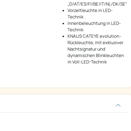
„D/AT/ES/FI/BE/IT/NL/DK/SE“
Vorzeltleuchte in LED-
Technik
Innenbeleuchtung in LED-
Technik
KNAUS CATEYE evolution-
Rückleuchte, mit exklusiver
Nachtsignatur und
dynamischen Blinkleuchten
in Voll-LED-Technik