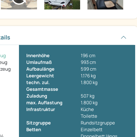
ails
eug
Innenhöhe
196 cm
zeug
Umlaufmaß
993 cm
rzeug
Aufbaulänge
599 cm
Leergewicht
1.176 kg
techn. zul.
1.800 kg
Gesamtmasse
Zuladung
507 kg
max. Auflastung
1.800 kg
Infrastruktur
Küche
Toilette
Sitzgruppe
Rundsitzgruppe
Betten
Einzelbett
14
Doppelbett längs