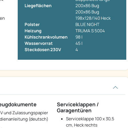
Liegeflächen
200x86 Bug
200x86 Bug
gen
198x128/140 Heck
Polster
BLUE NIGHT
Heizung
TRUMA S 5004
Kühlschrankvolumen
98 l
Wasservorrat
45 l
Steckdosen 230V
4
zeugdokumente
Serviceklappen /
Garagentüren
V und Zulassungspapier
Serviceklappe 100 x 30,5
dienanleitung (deutsch)
cm, Heck rechts