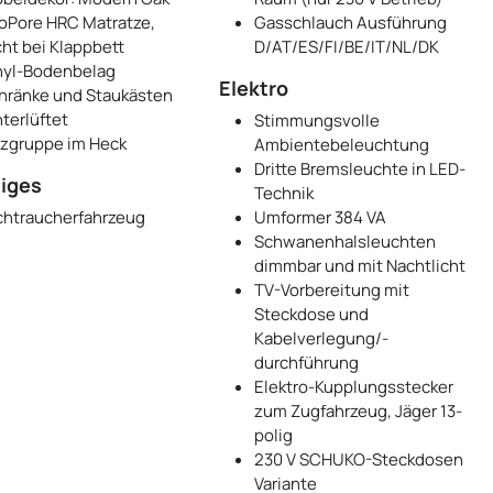
oPore HRC Matratze,
Gasschlauch Ausführung
cht bei Klappbett
D/AT/ES/FI/BE/IT/NL/DK
nyl-Bodenbelag
Elektro
hränke und Staukästen
nterlüftet
Stimmungsvolle
tzgruppe im Heck
Ambientebeleuchtung
Dritte Bremsleuchte in LED-
iges
Technik
chtraucherfahrzeug
Umformer 384 VA
Schwanenhalsleuchten
dimmbar und mit Nachtlicht
TV-Vorbereitung mit
Steckdose und
Kabelverlegung/-
durchführung
Elektro-Kupplungsstecker
zum Zugfahrzeug, Jäger 13-
polig
230 V SCHUKO-Steckdosen
Variante