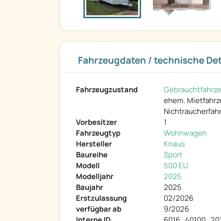
Fahrzeugdaten / technische Det
Fahrzeugzustand
Gebrauchtfahrz
ehem. Mietfahr
Nichtraucherfah
Vorbesitzer
1
Fahrzeugtyp
Wohnwagen
Hersteller
Knaus
Baureihe
Sport
Modell
500 EU
Modelljahr
2025
Baujahr
2025
Erstzulassung
02/2026
verfügbar ab
9/2026
Interne ID
6016_40100_20