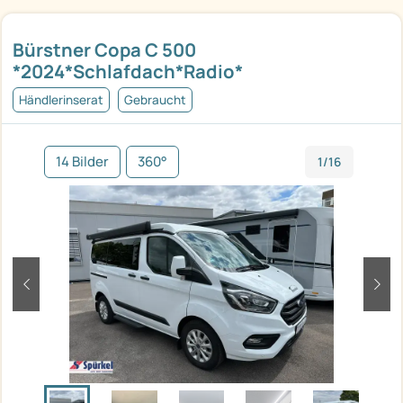
Bürstner Copa C 500
*2024*Schlafdach*Radio*
Händlerinserat
Gebraucht
14 Bilder
360°
1/16
zurück
weit