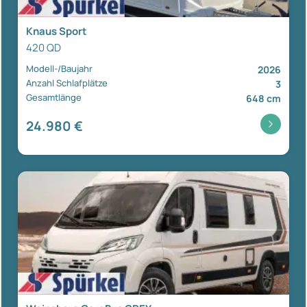
Knaus Sport
420 QD
Modell-/Baujahr
2026
Anzahl Schlafplätze
3
Gesamtlänge
648 cm
24.980 €