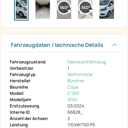
Fahrzeugdaten / technische Details
Fahrzeugzustand
Gebrauchtfahrzeug
Vorbesitzer
1
Fahrzeugtyp
Wohnmobile
Hersteller
Bürstner
Baureihe
Copa
Modell
C 500
Modelljahr
2024
Erstzulassung
03/2024
Interne ID
66828_
Anzahl der Achsen
2
Leistung
110 kW/150 PS