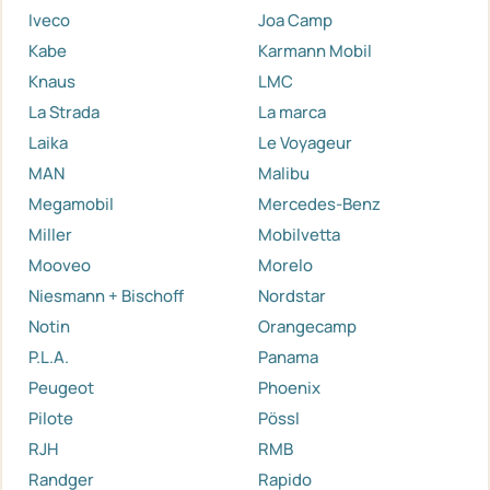
Iveco
Joa Camp
Kabe
Karmann Mobil
Knaus
LMC
La Strada
La marca
Laika
Le Voyageur
MAN
Malibu
Megamobil
Mercedes-Benz
Miller
Mobilvetta
Mooveo
Morelo
Niesmann + Bischoff
Nordstar
Notin
Orangecamp
P.L.A.
Panama
Peugeot
Phoenix
Pilote
Pössl
RJH
RMB
Randger
Rapido