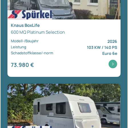
Knaus BoxLife
600 MQ Platinum Selection
Modell-/Baujahr
2026
Leistung
103 KW / 140 PS
Schadstoffklasse/-norm
Euro 6e
73.980 €