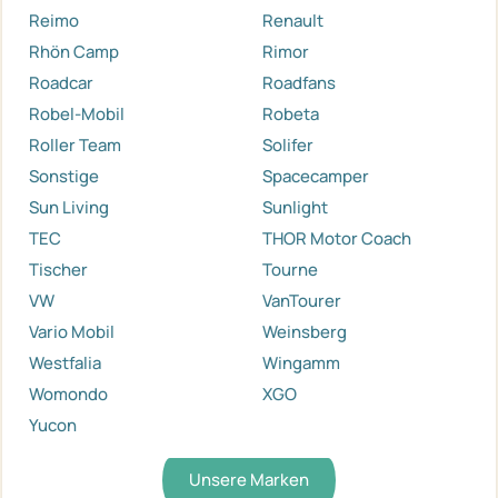
Reimo
Renault
Rhön Camp
Rimor
Roadcar
Roadfans
Robel-Mobil
Robeta
Roller Team
Solifer
Sonstige
Spacecamper
Sun Living
Sunlight
TEC
THOR Motor Coach
Tischer
Tourne
VW
VanTourer
Vario Mobil
Weinsberg
Westfalia
Wingamm
Womondo
XGO
Yucon
Unsere Marken