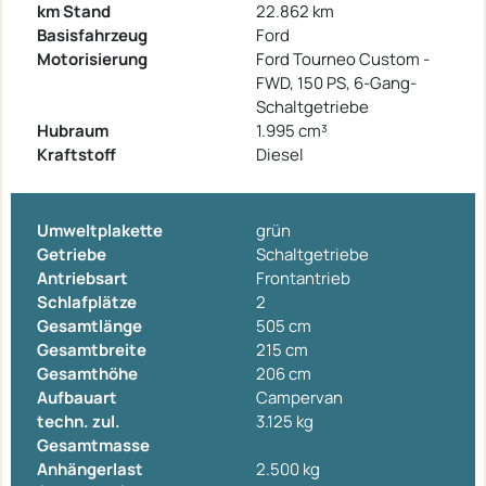
km Stand
22.862 km
Basisfahrzeug
Ford
Motorisierung
Ford Tourneo Custom -
FWD, 150 PS, 6-Gang-
Schaltgetriebe
Hubraum
1.995 cm³
Kraftstoff
Diesel
Umweltplakette
grün
Getriebe
Schaltgetriebe
Antriebsart
Frontantrieb
Schlafplätze
2
Gesamtlänge
505 cm
Gesamtbreite
215 cm
Gesamthöhe
206 cm
Aufbauart
Campervan
techn. zul.
3.125 kg
Gesamtmasse
Anhängerlast
2.500 kg