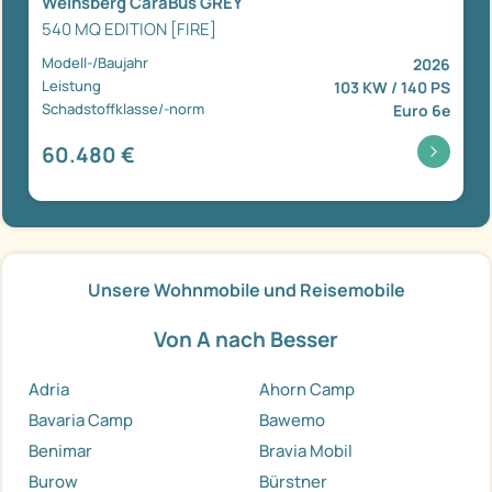
Weinsberg CaraBus GREY
540 MQ EDITION [FIRE]
Modell-/Baujahr
2026
Leistung
103 KW / 140 PS
Schadstoffklasse/-norm
Euro 6e
60.480 €
Unsere Wohnmobile und Reisemobile
Von A nach Besser
Adria
Ahorn Camp
Bavaria Camp
Bawemo
Benimar
Bravia Mobil
Burow
Bürstner