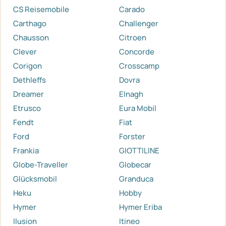
CS Reisemobile
Carado
Carthago
Challenger
Chausson
Citroen
Clever
Concorde
Corigon
Crosscamp
Dethleffs
Dovra
Dreamer
Elnagh
Etrusco
Eura Mobil
Fendt
Fiat
Ford
Forster
Frankia
GIOTTILINE
Globe-Traveller
Globecar
Glücksmobil
Granduca
Heku
Hobby
Hymer
Hymer Eriba
Ilusion
Itineo