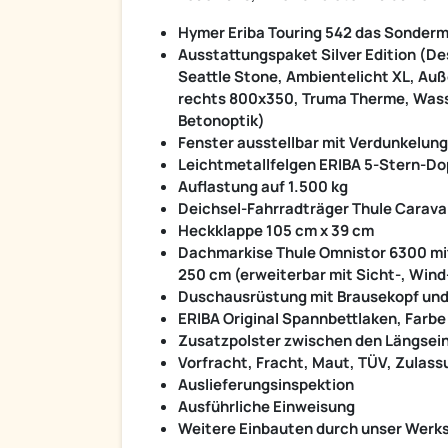
Hymer Eriba Touring 542 das Sonderm
Ausstattungspaket Silver Edition (D
Seattle Stone, Ambientelicht XL, Au
rechts 800x350, Truma Therme, Wasse
Betonoptik)
Fenster ausstellbar mit Verdunkelung
Leichtmetallfelgen ERIBA 5-Stern-Do
Auflastung auf 1.500 kg
Deichsel-Fahrradträger Thule Caravan
Heckklappe 105 cm x 39 cm
Dachmarkise Thule Omnistor 6300 mit
250 cm (erweiterbar mit Sicht-, Win
Duschausrüstung mit Brausekopf un
ERIBA Original Spannbettlaken, Farbe
Zusatzpolster zwischen den Längsei
Vorfracht, Fracht, Maut, TÜV, Zula
Auslieferungsinspektion
Ausführliche Einweisung
Weitere Einbauten durch unser Werk