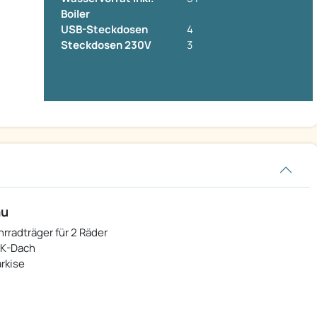
Boiler
USB-Steckdosen
4
Steckdosen 230V
3
au
hrradträger für 2 Räder
K-Dach
rkise