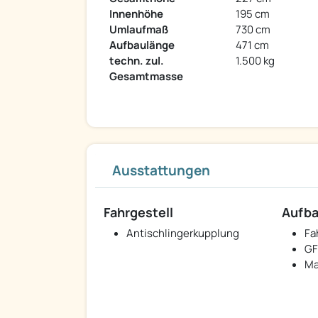
Innenhöhe
195 cm
Umlaufmaß
730 cm
Aufbaulänge
471 cm
techn. zul.
1.500 kg
Gesamtmasse
Ausstattungen
Fahrgestell
Aufb
Antischlingerkupplung
Fa
GF
Ma