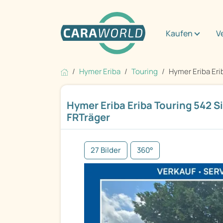
Kaufen
V
Hymer Eriba
Touring
Hymer Eriba Erib
Hymer Eriba Eriba Touring 542 Si
FRTräger
27 Bilder
360°