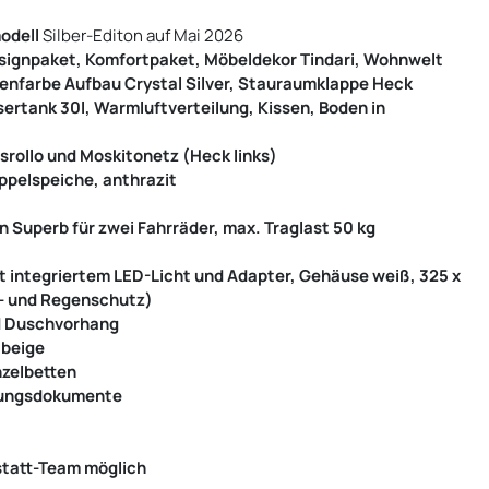
odell
Silber-Editon auf Mai 2026
esignpaket, Komfortpaket, Möbeldekor Tindari, Wohnwelt
ßenfarbe Aufbau Crystal Silver, Stauraumklappe Heck
rtank 30l, Warmluftverteilung, Kissen, Boden in
srollo und Moskitonetz (Heck links)
ppelspeiche, anthrazit
 Superb für zwei Fahrräder, max. Traglast 50 kg
 integriertem LED-Licht und Adapter, Gehäuse weiß, 325 x
d- und Regenschutz)
d Duschvorhang
 beige
nzelbetten
ssungsdokumente
statt-Team möglich