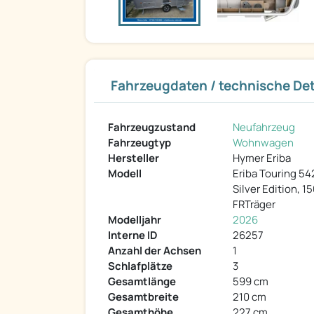
Fahrzeugdaten / technische Det
Fahrzeugzustand
Neufahrzeug
Fahrzeugtyp
Wohnwagen
Hersteller
Hymer Eriba
Modell
Eriba Touring 54
Silver Edition, 1
FRTräger
Modelljahr
2026
Interne ID
26257
Anzahl der Achsen
1
Schlafplätze
3
Gesamtlänge
599 cm
Gesamtbreite
210 cm
Gesamthöhe
227 cm