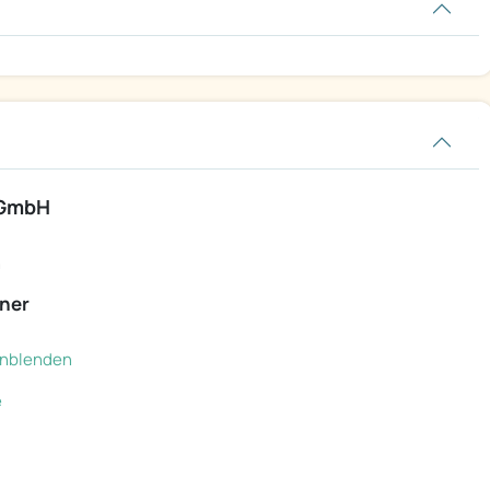
 GmbH
h
ner
einblenden
e