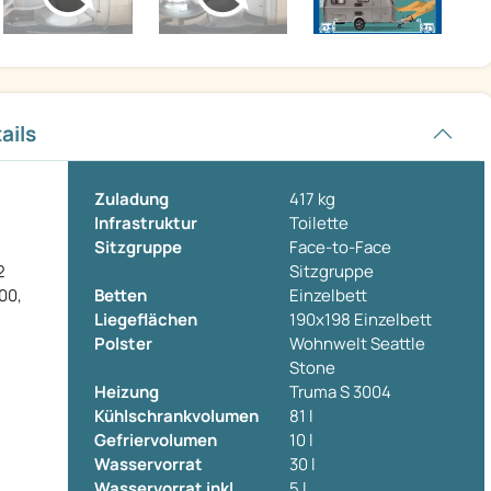
ails
Zuladung
417 kg
Infrastruktur
Toilette
Sitzgruppe
Face-to-Face
2
Sitzgruppe
500,
Betten
Einzelbett
Liegeflächen
190x198 Einzelbett
Polster
Wohnwelt Seattle
Stone
Heizung
Truma S 3004
Kühlschrankvolumen
81 l
Gefriervolumen
10 l
Wasservorrat
30 l
Wasservorrat inkl.
5 l