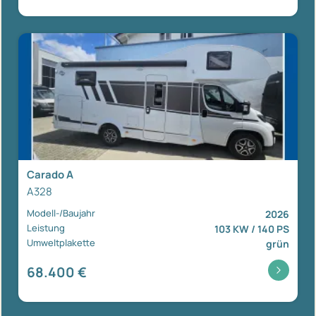
Carado A
A328
Modell-/Baujahr
2026
Leistung
103 KW / 140 PS
Umweltplakette
grün
68.400 €