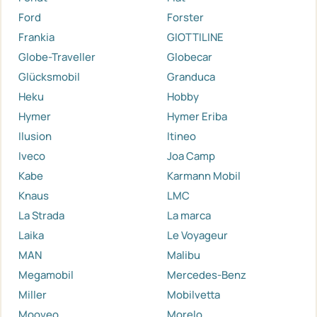
Ford
Forster
Frankia
GIOTTILINE
Globe-Traveller
Globecar
Glücksmobil
Granduca
Heku
Hobby
Hymer
Hymer Eriba
Ilusion
Itineo
Iveco
Joa Camp
Kabe
Karmann Mobil
Knaus
LMC
La Strada
La marca
Laika
Le Voyageur
MAN
Malibu
Megamobil
Mercedes-Benz
Miller
Mobilvetta
Mooveo
Morelo