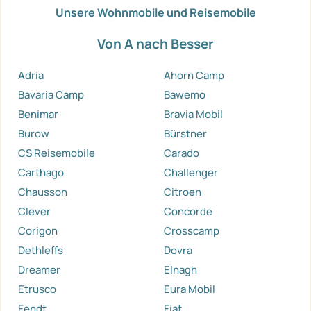
Unsere Wohnmobile und Reisemobile
Von A nach Besser
Adria
Ahorn Camp
Bavaria Camp
Bawemo
Benimar
Bravia Mobil
Burow
Bürstner
CS Reisemobile
Carado
Carthago
Challenger
Chausson
Citroen
Clever
Concorde
Corigon
Crosscamp
Dethleffs
Dovra
Dreamer
Elnagh
Etrusco
Eura Mobil
Fendt
Fiat