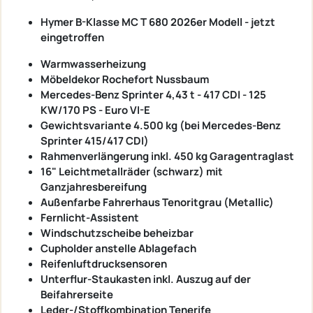
Hymer B-Klasse MC T 680 2026er Modell - jetzt
eingetroffen
Warmwasserheizung
Möbeldekor Rochefort Nussbaum
Mercedes-Benz Sprinter 4,43 t - 417 CDI - 125
KW/170 PS - Euro VI-E
Gewichtsvariante 4.500 kg (bei Mercedes-Benz
Sprinter 415/417 CDI)
Rahmenverlängerung inkl. 450 kg Garagentraglast
16" Leichtmetallräder (schwarz) mit
Ganzjahresbereifung
Außenfarbe Fahrerhaus Tenoritgrau (Metallic)
Fernlicht-Assistent
Windschutzscheibe beheizbar
Cupholder anstelle Ablagefach
Reifenluftdrucksensoren
Unterflur-Staukasten inkl. Auszug auf der
Beifahrerseite
Leder-/Stoffkombination Tenerife