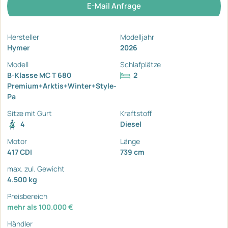
E-Mail Anfrage
Hersteller
Modelljahr
Hymer
2026
Modell
Schlafplätze
B-Klasse MC T 680
2
Premium+Arktis+Winter+Style-
Pa
Sitze mit Gurt
Kraftstoff
4
Diesel
Motor
Länge
417 CDI
739 cm
max. zul. Gewicht
4.500 kg
Preisbereich
mehr als 100.000 €
Händler