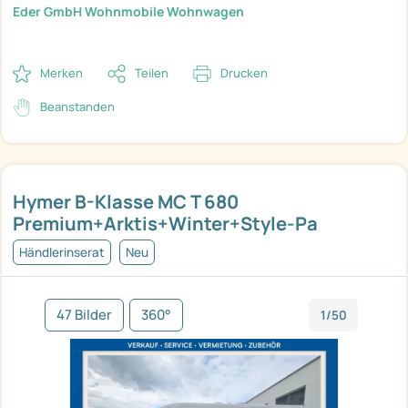
Eder GmbH Wohnmobile Wohnwagen
Merken
Teilen
Drucken
Beanstanden
Hymer B-Klasse MC T 680
Premium+Arktis+Winter+Style-Pa
Händlerinserat
Neu
47 Bilder
360°
1/50