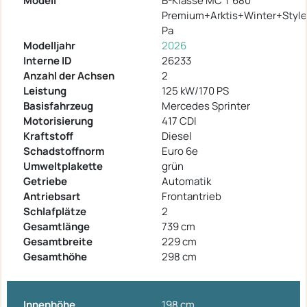
Modell
B-Klasse MC T 680
Premium+Arktis+Winter+Style
Pa
Modelljahr
2026
Interne ID
26233
Anzahl der Achsen
2
Leistung
125 kW/170 PS
Basisfahrzeug
Mercedes Sprinter
Motorisierung
417 CDI
Kraftstoff
Diesel
Schadstoffnorm
Euro 6e
Umweltplakette
grün
Getriebe
Automatik
Antriebsart
Frontantrieb
Schlafplätze
2
Gesamtlänge
739 cm
Gesamtbreite
229 cm
Gesamthöhe
298 cm
Innenhöhe
198 cm