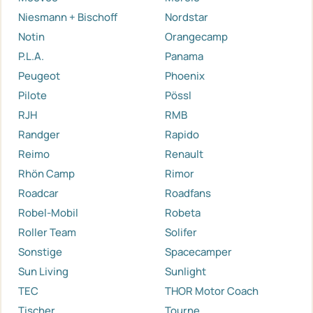
Niesmann + Bischoff
Nordstar
Notin
Orangecamp
P.L.A.
Panama
Peugeot
Phoenix
Pilote
Pössl
RJH
RMB
Randger
Rapido
Reimo
Renault
Rhön Camp
Rimor
Roadcar
Roadfans
Robel-Mobil
Robeta
Roller Team
Solifer
Sonstige
Spacecamper
Sun Living
Sunlight
TEC
THOR Motor Coach
Tischer
Tourne