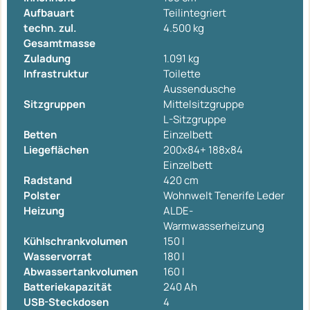
Aufbauart
Teilintegriert
techn. zul.
4.500 kg
Gesamtmasse
Zuladung
1.091 kg
Infrastruktur
Toilette
Aussendusche
Sitzgruppen
Mittelsitzgruppe
L-Sitzgruppe
Betten
Einzelbett
Liegeflächen
200x84+ 188x84
Einzelbett
Radstand
420 cm
Polster
Wohnwelt Tenerife Leder
Heizung
ALDE-
Warmwasserheizung
Kühlschrankvolumen
150 l
Wasservorrat
180 l
Abwassertankvolumen
160 l
Batteriekapazität
240 Ah
USB-Steckdosen
4