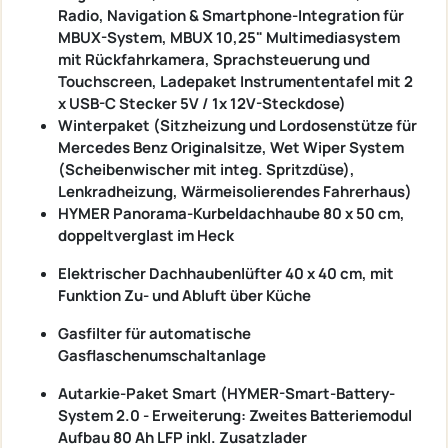
Radio, Navigation & Smartphone-Integration für
MBUX-System, MBUX 10,25" Multimediasystem
mit Rückfahrkamera, Sprachsteuerung und
Touchscreen, Ladepaket Instrumententafel mit 2
x USB-C Stecker 5V / 1x 12V-Steckdose)
Winterpaket (Sitzheizung und Lordosenstütze für
Mercedes Benz Originalsitze, Wet Wiper System
(Scheibenwischer mit integ. Spritzdüse),
Lenkradheizung, Wärmeisolierendes Fahrerhaus)
HYMER Panorama-Kurbeldachhaube 80 x 50 cm,
doppeltverglast im Heck
Elektrischer Dachhaubenlüfter 40 x 40 cm, mit
Funktion Zu- und Abluft über Küche
Gasfilter für automatische
Gasflaschenumschaltanlage
Autarkie-Paket Smart (HYMER-Smart-Battery-
System 2.0 - Erweiterung: Zweites Batteriemodul
Aufbau 80 Ah LFP inkl. Zusatzlader