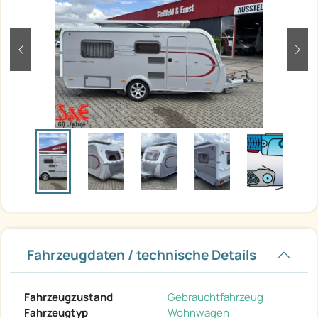
zurück
weit
Fahrzeugdaten / technische Details
Fahrzeugzustand
Gebrauchtfahrzeug
Fahrzeugtyp
Wohnwagen