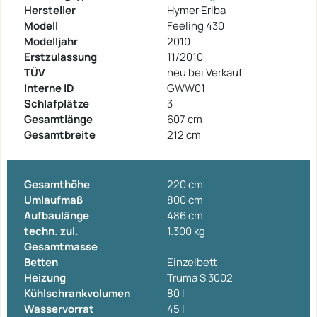
Hersteller
Hymer Eriba
Modell
Feeling 430
Modelljahr
2010
Erstzulassung
11/2010
TÜV
neu bei Verkauf
Interne ID
GWW01
Schlafplätze
3
Gesamtlänge
607 cm
Gesamtbreite
212 cm
Gesamthöhe
220 cm
Umlaufmaß
800 cm
Aufbaulänge
486 cm
techn. zul.
1.300 kg
Gesamtmasse
Betten
Einzelbett
Heizung
Truma S 3002
Kühlschrankvolumen
80 l
Wasservorrat
45 l