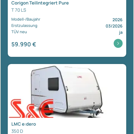
Corigon Teilintegriert Pure
T 70 LS
Modell-/Baujahr
2026
Erstzulassung
03/2026
TÜV neu
ja
59.990 €
LMC e:dero
350 D