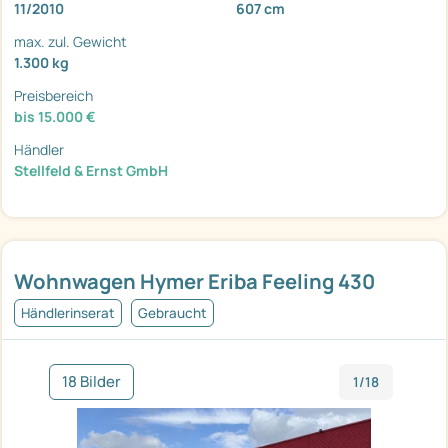
11/2010
607 cm
max. zul. Gewicht
1.300 kg
Preisbereich
bis 15.000 €
Händler
Stellfeld & Ernst GmbH
Wohnwagen Hymer Eriba Feeling 430
Händlerinserat
Gebraucht
18 Bilder
1/18