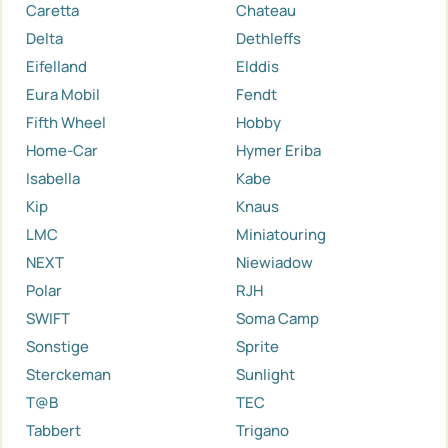
Caretta
Chateau
Delta
Dethleffs
Eifelland
Elddis
Eura Mobil
Fendt
Fifth Wheel
Hobby
Home-Car
Hymer Eriba
Isabella
Kabe
Kip
Knaus
LMC
Miniatouring
NEXT
Niewiadow
Polar
RJH
SWIFT
Soma Camp
Sonstige
Sprite
Sterckeman
Sunlight
T@B
TEC
Tabbert
Trigano