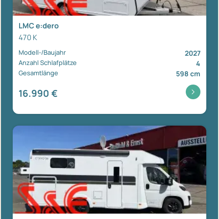
LMC e:dero
470 K
Modell-/Baujahr
2027
Anzahl Schlafplätze
4
Gesamtlänge
598 cm
16.990 €