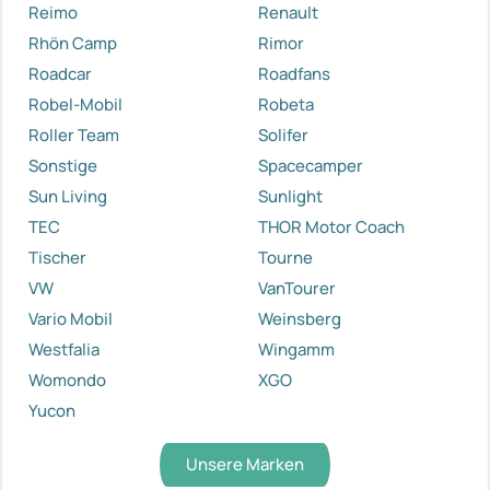
Reimo
Renault
Rhön Camp
Rimor
Roadcar
Roadfans
Robel-Mobil
Robeta
Roller Team
Solifer
Sonstige
Spacecamper
Sun Living
Sunlight
TEC
THOR Motor Coach
Tischer
Tourne
VW
VanTourer
Vario Mobil
Weinsberg
Westfalia
Wingamm
Womondo
XGO
Yucon
Unsere Marken