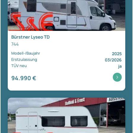
Bürstner Lyseo TD
744
Modell-/Baujahr
2025
Erstzulassung
03/2026
TÜV neu
ja
94.990 €