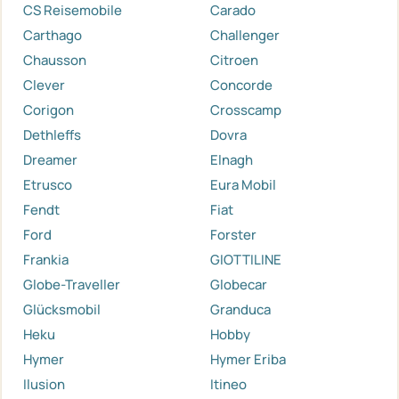
CS Reisemobile
Carado
Carthago
Challenger
Chausson
Citroen
Clever
Concorde
Corigon
Crosscamp
Dethleffs
Dovra
Dreamer
Elnagh
Etrusco
Eura Mobil
Fendt
Fiat
Ford
Forster
Frankia
GIOTTILINE
Globe-Traveller
Globecar
Glücksmobil
Granduca
Heku
Hobby
Hymer
Hymer Eriba
Ilusion
Itineo