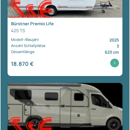
Bürstner Premio Life
425 TS
Modell-/Baujahr
2025
Anzahl Schlafplätze
3
Gesamtlänge
623 cm
18.870 €