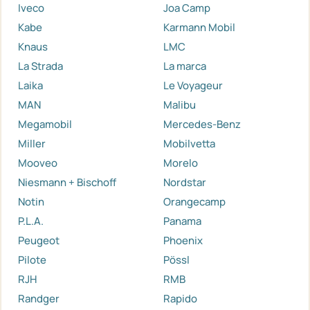
Iveco
Joa Camp
Kabe
Karmann Mobil
Knaus
LMC
La Strada
La marca
Laika
Le Voyageur
MAN
Malibu
Megamobil
Mercedes-Benz
Miller
Mobilvetta
Mooveo
Morelo
Niesmann + Bischoff
Nordstar
Notin
Orangecamp
P.L.A.
Panama
Peugeot
Phoenix
Pilote
Pössl
RJH
RMB
Randger
Rapido