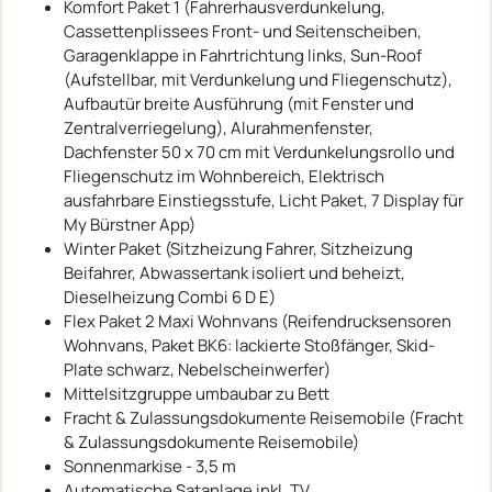
Komfort Paket 1 (Fahrerhausverdunkelung,
Cassettenplissees Front- und Seitenscheiben,
Garagenklappe in Fahrtrichtung links, Sun-Roof
(Aufstellbar, mit Verdunkelung und Fliegenschutz),
Aufbautür breite Ausführung (mit Fenster und
Zentralverriegelung), Alurahmenfenster,
Dachfenster 50 x 70 cm mit Verdunkelungsrollo und
Fliegenschutz im Wohnbereich, Elektrisch
ausfahrbare Einstiegsstufe, Licht Paket, 7 Display für
My Bürstner App)
Winter Paket (Sitzheizung Fahrer, Sitzheizung
Beifahrer, Abwassertank isoliert und beheizt,
Dieselheizung Combi 6 D E)
Flex Paket 2 Maxi Wohnvans (Reifendrucksensoren
Wohnvans, Paket BK6: lackierte Stoßfänger, Skid-
Plate schwarz, Nebelscheinwerfer)
Mittelsitzgruppe umbaubar zu Bett
Fracht & Zulassungsdokumente Reisemobile (Fracht
& Zulassungsdokumente Reisemobile)
Sonnenmarkise - 3,5 m
Automatische Satanlage inkl. TV