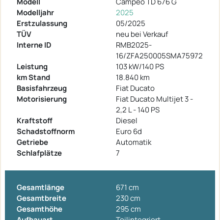
Modell
Campeo TD 676 G
Modelljahr
2025
Erstzulassung
05/2025
TÜV
neu bei Verkauf
Interne ID
RMB2025-
16/ZFA250005SMA75972
Leistung
103 kW/140 PS
km Stand
18.840 km
Basisfahrzeug
Fiat Ducato
Motorisierung
Fiat Ducato Multijet 3 -
2,2 L - 140 PS
Kraftstoff
Diesel
Schadstoffnorm
Euro 6d
Getriebe
Automatik
Schlafplätze
7
Gesamtlänge
671 cm
Gesamtbreite
230 cm
Gesamthöhe
295 cm
Aufbauart
Teilintegriert