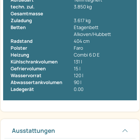
techn. zul.
3.850 kg
Gesamtmasse
Zuladung
3.617 kg
Betten
Etagenbett
Alkoven/Hubbett
Radstand
404 cm
Polster
Faro
Heizung
Combi 6 D E
Kühlschrankvolumen
131 l
Gefriervolumen
15 l
Wasservorrat
120 l
Abwassertankvolumen
90 l
Ladegerät
0.00
Ausstattungen