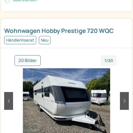
Wohnwagen Hobby Prestige 720 WQC
Händlerinserat
Neu
20 Bilder
1/20
zurück
weit