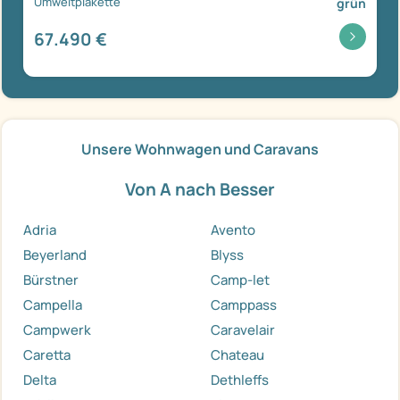
Umweltplakette
grün
67.490 €
Unsere Wohnwagen und Caravans
Von A nach Besser
Adria
Avento
Beyerland
Blyss
Bürstner
Camp-let
Campella
Camppass
Campwerk
Caravelair
Caretta
Chateau
Delta
Dethleffs