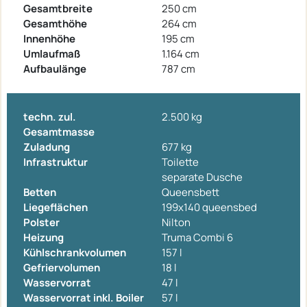
Gesamtbreite
250 cm
Gesamthöhe
264 cm
Innenhöhe
195 cm
Umlaufmaß
1.164 cm
Aufbaulänge
787 cm
techn. zul.
2.500 kg
Gesamtmasse
Zuladung
677 kg
Infrastruktur
Toilette
separate Dusche
Betten
Queensbett
Liegeflächen
199x140 queensbed
Polster
Nilton
Heizung
Truma Combi 6
Kühlschrankvolumen
157 l
Gefriervolumen
18 l
Wasservorrat
47 l
Wasservorrat inkl. Boiler
57 l