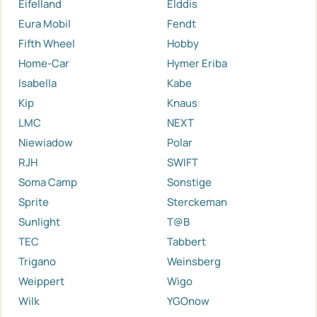
Eifelland
Elddis
Eura Mobil
Fendt
Fifth Wheel
Hobby
Home-Car
Hymer Eriba
Isabella
Kabe
Kip
Knaus
LMC
NEXT
Niewiadow
Polar
RJH
SWIFT
Soma Camp
Sonstige
Sprite
Sterckeman
Sunlight
T@B
TEC
Tabbert
Trigano
Weinsberg
Weippert
Wigo
Wilk
YGOnow