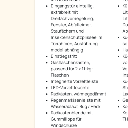
Eingangstür einteilig,
Kü
extrabreit mit
Lit
Dreifachverriegelung,
Li
Fenster, Abfalleimer,
Do
Staufächern und
Ab
Insektenschutzplissee im
Kü
Türrahmen, Ausführung
se
modellabhängig
Ha
Einstiegstritt
Kü
Gasflaschenkasten,
vo
passend für 2 x 11-kg-
Ve
Flaschen
In
Integrierte Vorzeltleiste
Kü
LED-Vorzeltleuchte
St
Radkästen, wärmegedämmt
La
Regenmarkisenleiste mit
Ge
Wasserablauf, Bug / Heck
Ko
Radkastenblende mit
Ko
Gummilippe für
TH
Windschürze