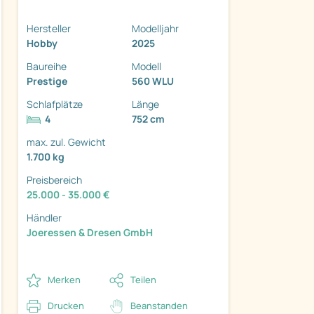
Hersteller
Modelljahr
Hobby
2025
Baureihe
Modell
Prestige
560 WLU
ter
Schlafplätze
Länge
4
752 cm
max. zul. Gewicht
1.700 kg
Preisbereich
25.000 - 35.000 €
Händler
Joeressen & Dresen GmbH
Merken
Teilen
Drucken
Beanstanden