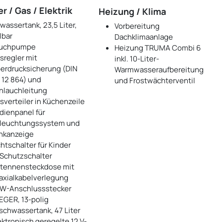
r / Gas / Elektrik
Heizung / Klima
wassertank, 23,5 Liter,
Vorbereitung
lbar
Dachklimaanlage
uchpumpe
Heizung TRUMA Combi 6
sregler mit
inkl. 10-Liter-
erdrucksicherung (DIN
Warmwasseraufbereitung
 12 864) und
und Frostwächterventil
hlauchleitung
sverteiler in Küchenzeile
dienpanel für
leuchtungssystem und
nkanzeige
chtschalter für Kinder
-Schutzschalter
tennensteckdose mit
axialkabelverlegung
W-Anschlussstecker
EGER, 13-polig
ischwassertank, 47 Liter
ektronisch geregelte 12 V-