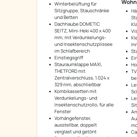
Wohn
Winterbelüftung für
Sitzgruppe, Stauschränke
Hä
und Betten
St
Dachhaube DOMETIC
Kl
SEITZ, Mini-Heki 400 x 400
Vi
mm, mit Verdunkelungs-
Kl
und Insektenschutzplissee
In
im Schlafbereich
St
Einstiegsgriff
Ei
Stauraumklappe MAXI,
Ho
THETFORD mit
TV
Zentralverschluss, 1.024 x
be
329 mm, abschließbar
Le
Kombikassetten mit
Sc
Verdunkelungs- und
Le
Insektenschutzrollo, für alle
Si
Fenster
Am
Vorhängefenster,
Au
ausstellbar, doppelt
mo
verglast und getönt
Ca