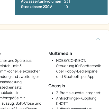
Abwassertankvolumen
23 l
Steckdosen 230V
10
e
Multimedia
cher und Spüle aus
HOBBY CONNECT,
elstahl, mit 3-
Steuerung für Bordtechnik
ammkocher, elektrischer
über Hobby-Bedienpanel
ndung und zweiteiliger
und Bluetooth per App
asabdeckung
Chassis
steckeinsatz
hubladen in
3. Bremsleuchte integriert
mfortgröße mit
Antischlinger-Kupplung
llauszug, Soft-Close und
KNOTT
sh-Lock-Verschlüssen
Auflaufbremssystem