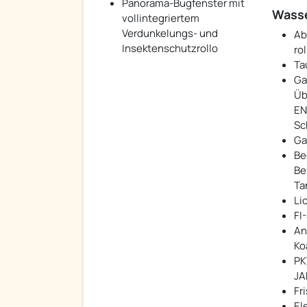
Panorama-Bugfenster mit
Wasse
vollintegriertem
Verdunkelungs- und
Ab
Insektenschutzrollo
rol
Ta
Ga
Üb
EN
Sc
Ga
Be
Be
Ta
Li
FI
An
Ko
PK
JA
Fr
El