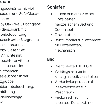
raum
Schlafen
ngeschränke mit viel
auraum und Soft-Close-
Federkernmatratzen bei
appen
Einzelbetten,
sby Oak / Weiß Hochglanz
französischem Bett und
eiderschrank mit
Queensbett
nenbeleuchtung
Einzelbetten
aufach unter Sitzgruppe
Bettaufsteller für Lattenrost
nsäulenhubtisch
für Einzelbetten,
bby Gläser-Set
mechanisch
-Anrichte mit
Bad
leuchteter Vitrine
seleuchten im
Drehtoilette THETFORD
hlafbereich
Vorhängefenster in
seleuchten in der
Milchglasoptik, ausstellbar
tzgruppe
Verdunkelungsrollo inkl.
bientebeleuchtung,
Insektenschutz für
sführung
Waschraum
dellabhängig
Heckwaschraum mit
ra
separater Duschkabine