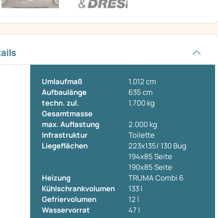
ails
Umlaufmaß
1.012 cm
Aufbaulänge
635 cm
techn. zul.
1.700 kg
Gesamtmasse
max. Auflastung
2.000 kg
Infrastruktur
Toilette
Liegeflächen
223x135/ 130 Bug
194x85 Seite
190x85 Seite
Heizung
TRUMA Combi 6
Kühlschrankvolumen
133 l
Gefriervolumen
12 l
Wasservorrat
47 l