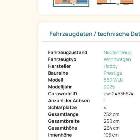
Fahrzeugdaten / technische Det
Fahrzeugzustand
Neufahrzeug
Fahrzeugtyp
Wohnwagen
Hersteller
Hobby
Baureihe
Prestige
Modell
560 WLU
Modelljahr
2025
Caraworld ID
cw-24536674
Anzahl der Achsen
1
Schlafplätze
4
Gesamtlänge
752 cm
Gesamtbreite
250 cm
Gesamthöhe
264 cm
Innenhöhe
195 cm