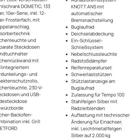
hlschrank DOMETIC, 133
KNOTT ANS mit
er, 10er-Serie, inkl. 12-
automatischer
ter-Frosterfach, mit
Bremsnachstellung
ppelanschlag,
Buglaufrad
sorbertechnik
Deichselabdeckung
chenleuchte und
Ein-Schlüssel-
parate Steckdosen
Schließsystem
ndtuchhalter
Nebelschlussleuchte
chenrückwand mit
Radstoßdämpfer
llintegriertem
Reifenreparaturset
rdunkelungs- und
Schwerlaststützen
sektenschutzrollo,
Stützlastanzeige am
chenleuchte, 230-V-
Buglaufrad
eckdosen und USB-
Zulassung für Tempo 100
desteckdose
Stahlfelgen Silber mit
würzborde
Radzierblenden
cher-Backofen-
Auflastung mit technischer
mbination inkl. Grill
Änderung für Einachser,
ETFORD
inkl. Leichtmetallfelgen
Silber auf 2.000 kg