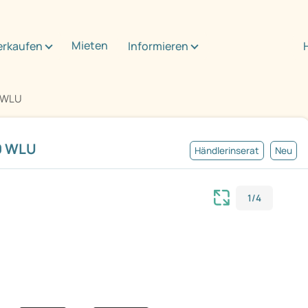
Mieten
erkaufen
Informieren
0 WLU
0 WLU
Händlerinserat
Neu
1/4