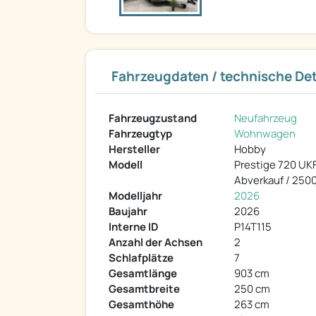
Fahrzeugdaten / technische Det
Fahrzeugzustand
Neufahrzeug
Fahrzeugtyp
Wohnwagen
Hersteller
Hobby
Modell
Prestige 720 UK
Abverkauf / 2500
Modelljahr
2026
Baujahr
2026
Interne ID
P14T115
Anzahl der Achsen
2
Schlafplätze
7
Gesamtlänge
903 cm
Gesamtbreite
250 cm
Gesamthöhe
263 cm