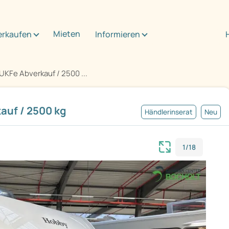
Mieten
erkaufen
Informieren
UKFe Abverkauf / 2500 ...
auf / 2500 kg
Händlerinserat
Neu
1/18