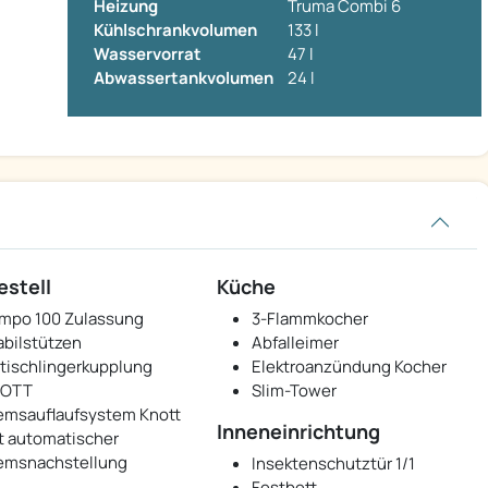
Heizung
Truma Combi 6
Kühlschrankvolumen
133 l
Wasservorrat
47 l
Abwassertankvolumen
24 l
estell
Küche
mpo 100 Zulassung
3-Flammkocher
abilstützen
Abfalleimer
tischlingerkupplung
Elektroanzündung Kocher
NOTT
Slim-Tower
emsauflaufsystem Knott
Inneneinrichtung
t automatischer
emsnachstellung
Insektenschutztür 1/1
Festbett