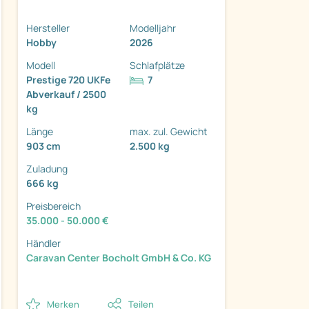
Hersteller
Modelljahr
Hobby
2026
Modell
Schlafplätze
Prestige 720 UKFe
7
ter
Abverkauf / 2500
kg
Länge
max. zul. Gewicht
903 cm
2.500 kg
Zuladung
666 kg
Preisbereich
35.000 - 50.000 €
Händler
Caravan Center Bocholt GmbH & Co. KG
Merken
Teilen