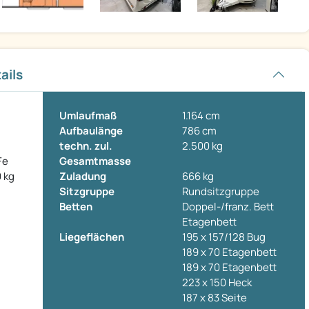
ails
Umlaufmaß
1.164 cm
Aufbaulänge
786 cm
techn. zul.
2.500 kg
Fe
Gesamtmasse
 kg
Zuladung
666 kg
Sitzgruppe
Rundsitzgruppe
Betten
Doppel-/franz. Bett
Etagenbett
Liegeflächen
195 x 157/128 Bug
189 x 70 Etagenbett
189 x 70 Etagenbett
223 x 150 Heck
187 x 83 Seite