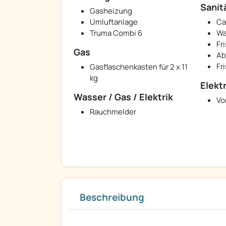
Sanit
Gasheizung
Umluftanlage
Ca
Truma Combi 6
Wa
Fr
Gas
Ab
Fr
Gasflaschenkasten für 2 x 11
kg
Elekt
Wasser / Gas / Elektrik
Vo
Rauchmelder
Beschreibung