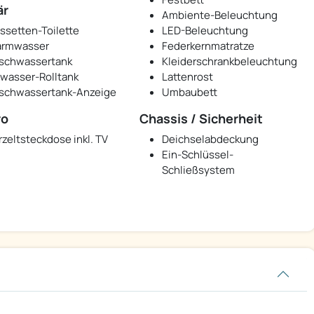
är
Ambiente-Beleuchtung
ssetten-Toilette
LED-Beleuchtung
rmwasser
Federkernmatratze
ischwassertank
Kleiderschrankbeleuchtung
wasser-Rolltank
Lattenrost
ischwassertank-Anzeige
Umbaubett
ro
Chassis / Sicherheit
rzeltsteckdose inkl. TV
Deichselabdeckung
Ein-Schlüssel-
Schließsystem