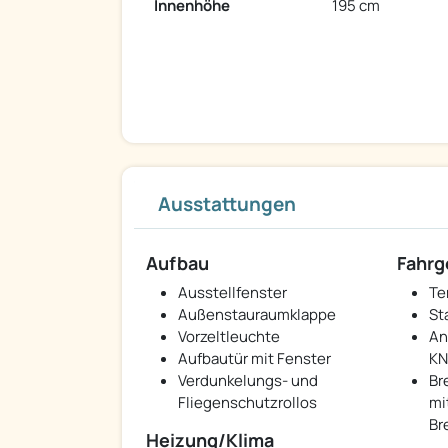
Innenhöhe
195 cm
Ausstattungen
Aufbau
Fahrg
Ausstellfenster
Te
Außenstauraumklappe
St
Vorzeltleuchte
An
Aufbautür mit Fenster
K
Verdunkelungs- und
Br
Fliegenschutzrollos
mi
Br
Heizung/Klima