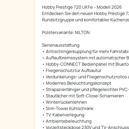
Hobby Prestige 720 UKFe – Modell 2026
Entdecken Sie den neuen Hobby Prestige 72
Rundsitzgruppe und komfortabler Küchenze
Polstervariante: NILTON
Serienausstattung
• Antischlingerkupplung für mehr Fahrstabil
• Auflaufbremssystem mit automatischer 
• Hobby-CONNECT Bedienpanel mit Blueto
• Fliegenschutztür Aufbautür
• Verdunkelungs- und Fliegenschutzrollos
• Modernes Beleuchtungskonzept
• Strapazierfähiger und pflegeleichter PV
• Staufächer mit Soft-Close-Scharnieren
• Winterrückenlehnen
• Slim-Tower Kühlschrank
• TV-Kabelverlegung
• Ambientebeleuchtung
• Vorzeltsteckdose 230V und TV-Anschluss