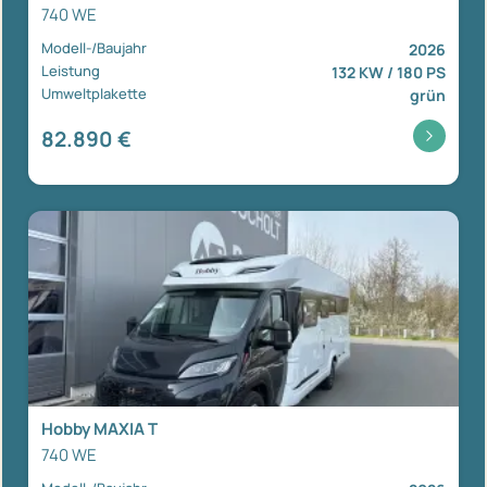
740 WE
Modell-/Baujahr
2026
Leistung
132 KW / 180 PS
Umweltplakette
grün
82.890 €
Hobby MAXIA T
740 WE