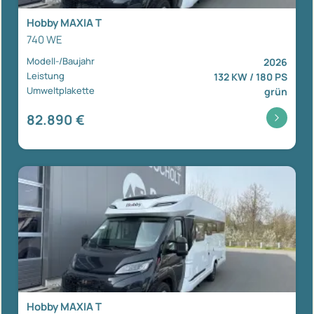
Hobby MAXIA T
740 WE
Modell-/Baujahr
2026
Leistung
132 KW / 180 PS
Umweltplakette
grün
82.890 €
Hobby MAXIA T