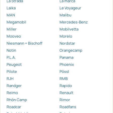
La Strada
La marca
Laika
Le Voyageur
MAN
Malibu
Megamobil
Mercedes-Benz
Miller
Mobilvetta
Mooveo
Morelo
Niesmann + Bischoff
Nordstar
Notin
Orangecamp
P.L.A.
Panama
Peugeot
Phoenix
Pilote
Pössl
RJH
RMB
Randger
Rapido
Reimo
Renault
Rhön Camp
Rimor
Roadcar
Roadfans