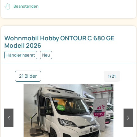
Beanstanden
Wohnmobil Hobby ONTOUR C 680 GE
Modell 2026
Händlerinserat
Neu
21 Bilder
1/21
zurück
weit