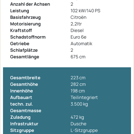
Anzahl der Achsen
2
Leistung
102 kW/140 PS
Basisfahrzeug
Citroën
Motorisierung
2,2ltr
Kraftstoff
Diesel
Schadstoffnorm
Euro 6e
Getriebe
Automatik
Schlafplätze
2
Gesamtlänge
675 cm
Gesamtbreite
223 cm
Gesamthöhe
282 cm
Innenhöhe
198 cm
Aufbauart
Teilintegriert
techn. zul.
3.500 kg
Gesamtmasse
Zuladung
472 kg
Infrastruktur
Dusche
Sitzgruppe
L-Sitzgruppe