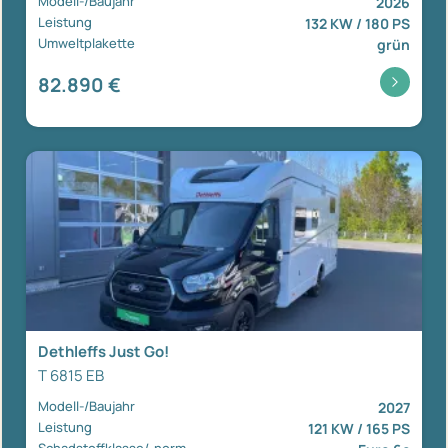
Modell-/Baujahr
2026
Leistung
132 KW / 180 PS
Umweltplakette
grün
82.890 €
Dethleffs Just Go!
T 6815 EB
Modell-/Baujahr
2027
Leistung
121 KW / 165 PS
Schadstoffklasse/-norm