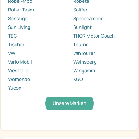
Robel-Mobil
Robeta
Roller Team
Solifer
Sonstige
Spacecamper
Sun Living
Sunlight
TEC
THOR Motor Coach
Tischer
Tourne
VW
VanTourer
Vario Mobil
Weinsberg
Westfalia
Wingamm
Womondo
XGO
Yucon
Unsere Marken