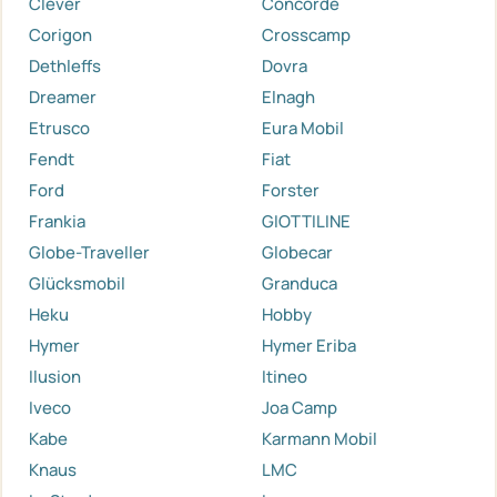
Clever
Concorde
Corigon
Crosscamp
Dethleffs
Dovra
Dreamer
Elnagh
Etrusco
Eura Mobil
Fendt
Fiat
Ford
Forster
Frankia
GIOTTILINE
Globe-Traveller
Globecar
Glücksmobil
Granduca
Heku
Hobby
Hymer
Hymer Eriba
Ilusion
Itineo
Iveco
Joa Camp
Kabe
Karmann Mobil
Knaus
LMC