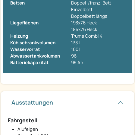
Betten
Doppel-/franz. Bett
Einzelbett
Doppelbett längs
Liegeflächen
193x76 Heck
185x76 Heck
Heizung
Truma Combi 4
Kühlschrankvolumen
133 l
Wasservorrat
100 l
Abwassertankvolumen
96 l
Batteriekapazität
95 Ah
Ausstattungen
Fahrgestell
Alufelgen