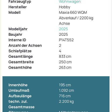
Fahrzeugtyp
Wohnwagen
Hersteller
Hobby
Modell
Maxia 660 WQM
Abverkauf / 2200 kg
Achse
Modelljahr
2025
Baujahr
2025
Interne ID
P14T552
Anzahl der Achsen
2
Schlafplätze
4
Gesamtlänge
833 cm
Gesamtbreite
250 cm
Gesamthöhe
263 cm
Innenhöhe
195 cm
Umlaufmaß
1.092 cm
Aufbaulänge
716 cm
techn. zul.
2.200 kg
Gesamtmasse