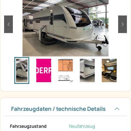
zurück
weit
Fahrzeugdaten / technische Details
Fahrzeugzustand
Neufahrzeug