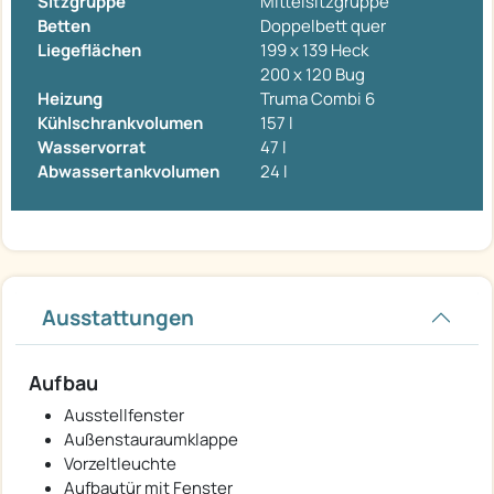
Sitzgruppe
Mittelsitzgruppe
Betten
Doppelbett quer
Liegeflächen
199 x 139 Heck
200 x 120 Bug
Heizung
Truma Combi 6
Kühlschrankvolumen
157 l
Wasservorrat
47 l
Abwassertankvolumen
24 l
Ausstattungen
Aufbau
Ausstellfenster
Außenstauraumklappe
Vorzeltleuchte
Aufbautür mit Fenster