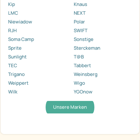
Kip
Knaus
LMC
NEXT
Niewiadow
Polar
RJH
SWIFT
Soma Camp
Sonstige
Sprite
Sterckeman
Sunlight
T@B
TEC
Tabbert
Trigano
Weinsberg
Weippert
Wigo
Wilk
YGOnow
Unsere Marken