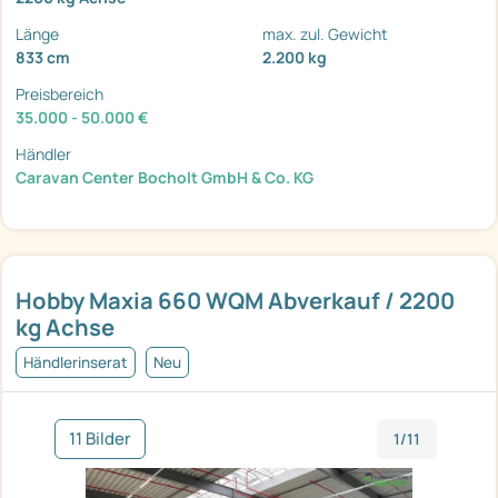
Länge
max. zul. Gewicht
833 cm
2.200 kg
Preisbereich
35.000 - 50.000 €
Händler
Caravan Center Bocholt GmbH & Co. KG
Hobby Maxia 660 WQM Abverkauf / 2200
kg Achse
Händlerinserat
Neu
11 Bilder
1/11