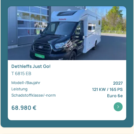
Dethleffs Just Go!
T 6815 EB
Modell-/Baujahr
2027
Leistung
121 KW / 165 PS
Schadstoffklasse/-norm
Euro 6e
68.980 €