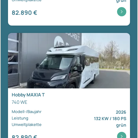
grün
82.890 €
Hobby MAXIA T
740 WE
Modell-/Baujahr
2026
Leistung
132 KW / 180 PS
Umweltplakette
grün
82.890 €