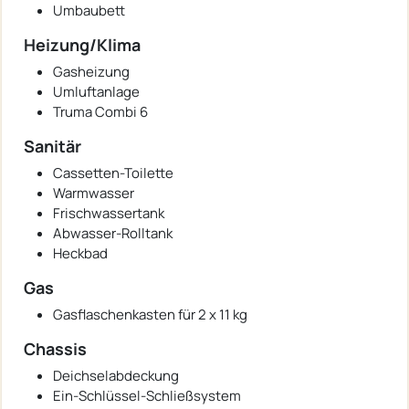
Umbaubett
Heizung/Klima
Gasheizung
Umluftanlage
Truma Combi 6
Sanitär
Cassetten-Toilette
Warmwasser
Frischwassertank
Abwasser-Rolltank
Heckbad
Gas
Gasflaschenkasten für 2 x 11 kg
Chassis
Deichselabdeckung
Ein-Schlüssel-Schließsystem