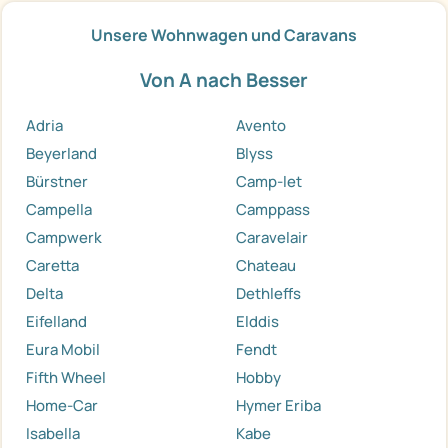
Unsere Wohnwagen und Caravans
Von A nach Besser
Adria
Avento
Beyerland
Blyss
Bürstner
Camp-let
Campella
Camppass
Campwerk
Caravelair
Caretta
Chateau
Delta
Dethleffs
Eifelland
Elddis
Eura Mobil
Fendt
Fifth Wheel
Hobby
Home-Car
Hymer Eriba
Isabella
Kabe