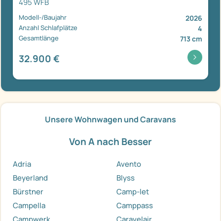
495 WFB
Modell-/Baujahr
2026
Anzahl Schlafplätze
4
Gesamtlänge
713 cm
32.900 €
Unsere Wohnwagen und Caravans
Von A nach Besser
Adria
Avento
Beyerland
Blyss
Bürstner
Camp-let
Campella
Camppass
Campwerk
Caravelair