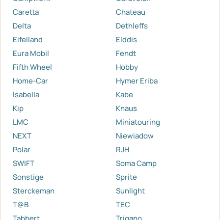
Caretta
Chateau
Delta
Dethleffs
Eifelland
Elddis
Eura Mobil
Fendt
Fifth Wheel
Hobby
Home-Car
Hymer Eriba
Isabella
Kabe
Kip
Knaus
LMC
Miniatouring
NEXT
Niewiadow
Polar
RJH
SWIFT
Soma Camp
Sonstige
Sprite
Sterckeman
Sunlight
T@B
TEC
Tabbert
Trigano