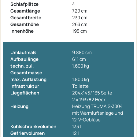
Schlafplätze
4
Gesamtlänge
729 cm
Gesamtbreite
230 cm
Gesamthöhe
263 cm
Innenhöhe
195 cm
Umlaufmaß
9.880 cm
Aufbaulänge
611 cm
techn. zul.
1.600 kg
Gesamtmasse
max. Auflastung
1.800 kg
Infrastruktur
Toilette
Liegeflächen
204x145/ 135 Seite
2 x 193x82 Heck
Heizung
Heizung TRUMA S-3004
mit Warmluftanlage und
12-V-Gebläse
Kühlschrankvolumen
133 l
Gefriervolumen
12 l