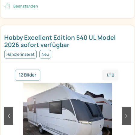
Beanstanden
Hobby Excellent Edition 540 UL Model
2026 sofort verfügbar
Händlerinserat
Neu
12 Bilder
1/12
zurück
weit