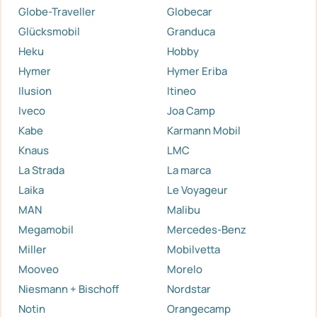
Globe-Traveller
Globecar
Glücksmobil
Granduca
Heku
Hobby
Hymer
Hymer Eriba
Ilusion
Itineo
Iveco
Joa Camp
Kabe
Karmann Mobil
Knaus
LMC
La Strada
La marca
Laika
Le Voyageur
MAN
Malibu
Megamobil
Mercedes-Benz
Miller
Mobilvetta
Mooveo
Morelo
Niesmann + Bischoff
Nordstar
Notin
Orangecamp