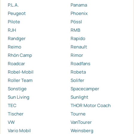
P.L.A.
Panama
Peugeot
Phoenix
Pilote
Pössl
RJH
RMB
Randger
Rapido
Reimo
Renault
Rhön Camp
Rimor
Roadcar
Roadfans
Robel-Mobil
Robeta
Roller Team
Solifer
Sonstige
Spacecamper
Sun Living
Sunlight
TEC
THOR Motor Coach
Tischer
Tourne
VW
VanTourer
Vario Mobil
Weinsberg