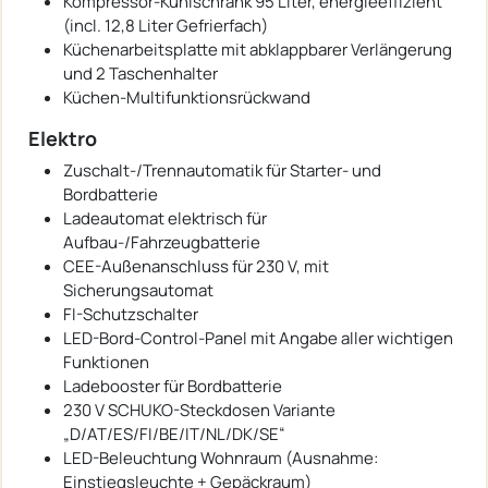
Kompressor-Kühlschrank 95 Liter, energieeffizient
(incl. 12,8 Liter Gefrierfach)
Küchenarbeitsplatte mit abklappbarer Verlängerung
und 2 Taschenhalter
Küchen-Multifunktionsrückwand
Elektro
Zuschalt-/Trennautomatik für Starter- und
Bordbatterie
Ladeautomat elektrisch für
Aufbau-/Fahrzeugbatterie
CEE-Außenanschluss für 230 V, mit
Sicherungsautomat
FI-Schutzschalter
LED-Bord-Control-Panel mit Angabe aller wichtigen
Funktionen
Ladebooster für Bordbatterie
230 V SCHUKO-Steckdosen Variante
„D/AT/ES/FI/BE/IT/NL/DK/SE“
LED-Beleuchtung Wohnraum (Ausnahme:
Einstiegsleuchte + Gepäckraum)