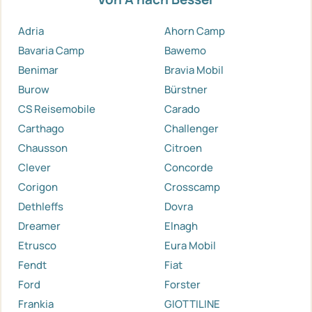
Adria
Ahorn Camp
Bavaria Camp
Bawemo
Benimar
Bravia Mobil
Burow
Bürstner
CS Reisemobile
Carado
Carthago
Challenger
Chausson
Citroen
Clever
Concorde
Corigon
Crosscamp
Dethleffs
Dovra
Dreamer
Elnagh
Etrusco
Eura Mobil
Fendt
Fiat
Ford
Forster
Frankia
GIOTTILINE