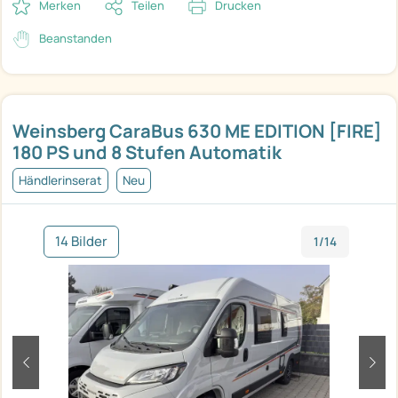
Merken
Teilen
Drucken
Beanstanden
Weinsberg CaraBus 630 ME EDITION [FIRE]
180 PS und 8 Stufen Automatik
Händlerinserat
Neu
14 Bilder
1/14
zurück
weit