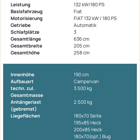
Leistung
132 kW/180 PS
Basisfahrzeug
Fiat
Motorisierung
FIAT 132 kW / 180 PS
Getriebe
Automatik
Schlafplätze
3
Gesamtlänge
636 cm
Gesamtbreite
205 cm
Gesamthöhe
258 cm
Innenhöhe
190 cm
Aufbauart
Campervan
techn. zul.
3.500 kg
Gesamtmasse
Anhängerlast
2.500 kg
(gebremst)
Liegeflächen
180x70 Seite
195x85 Heck
200x85 Heck
180x70(opt.) Bug