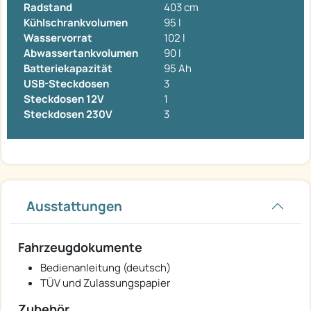
Radstand
403 cm
Kühlschrankvolumen
95 l
Wasservorrat
102 l
Abwassertankvolumen
90 l
Batteriekapazität
95 Ah
USB-Steckdosen
3
Steckdosen 12V
1
Steckdosen 230V
3
Ausstattungen
Fahrzeugdokumente
Bedienanleitung (deutsch)
TÜV und Zulassungspapier
Zubehör