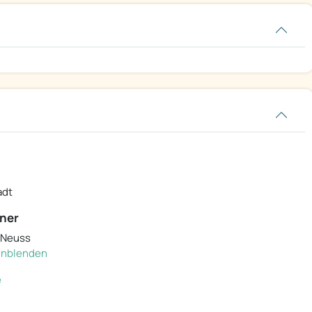
adt
ner
 Neuss
einblenden
e