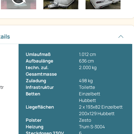
ails
Umlaufmaß
1.012 cm
Aufbaulänge
636 cm
techn. zul.
2.000 kg
Gesamtmasse
Zuladung
498 kg
tr
Infrastruktur
Toilette
Betten
Einzelbett
Hubbett
Liegeflächen
2 x 193x82 Einzelbett
200x129 Hubbett
Polster
Zesto
Heizung
Trum S-3004
Steckdosen 230V
6