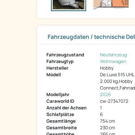
Fahrzeugdaten / technische Det
Fahrzeugzustand
Neufahrzeug
Fahrzeugtyp
Wohnwagen
Hersteller
Hobby
Modell
De Luxe 515 UHL
2.000 kg,Hobby
Connect,Fahrrad
Modelljahr
2026
Caraworld ID
cw-27347072
Anzahl der Achsen
1
Schlafplätze
6
Gesamtlänge
754 cm
Gesamtbreite
230 cm
Gesamthöhe
265 cm