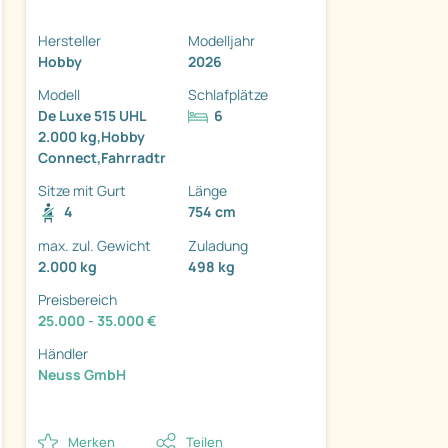
Hersteller
Modelljahr
Hobby
2026
Modell
Schlafplätze
De Luxe 515 UHL
6
2.000 kg,Hobby
ter
Connect,Fahrradtr
Sitze mit Gurt
Länge
4
754 cm
max. zul. Gewicht
Zuladung
2.000 kg
498 kg
Preisbereich
25.000 - 35.000 €
Händler
Neuss GmbH
Merken
Teilen