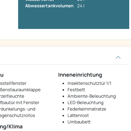
Abwassertankvolumen
24 l
au
Inneneinrichtung
sstellfenster
Insektenschutztür 1/1
ßenstauraumklappe
Festbett
rzeltleuchte
Ambiente-Beleuchtung
fbautür mit Fenster
LED-Beleuchtung
rdunkelungs- und
Federkernmatratze
iegenschutzrollos
Lattenrost
Umbaubett
ng/Klima