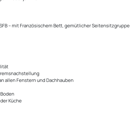
FB – mit Französischem Bett, gemütlicher Seitensitzgruppe
ität
Bremsnachstellung
 an allen Fenstern und Dachhauben
C-Boden
 der Küche