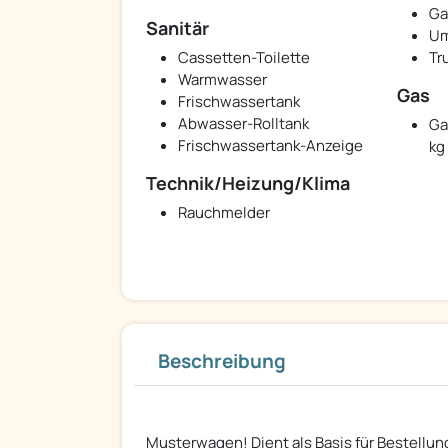
Ga
Sanitär
Um
Cassetten-Toilette
Tr
Warmwasser
Gas
Frischwassertank
Abwasser-Rolltank
Ga
Frischwassertank-Anzeige
kg
Technik/Heizung/Klima
Rauchmelder
Beschreibung
Musterwagen! Dient als Basis für Bestellun