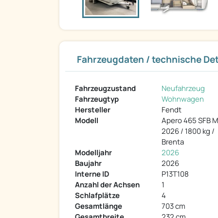
Fahrzeugdaten / technische Det
Fahrzeugzustand
Neufahrzeug
Fahrzeugtyp
Wohnwagen
Hersteller
Fendt
Modell
Apero 465 SFB M
2026 / 1800 kg /
Brenta
Modelljahr
2026
Baujahr
2026
Interne ID
P13T108
Anzahl der Achsen
1
Schlafplätze
4
Gesamtlänge
703 cm
Gesamtbreite
232 cm