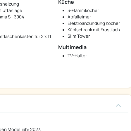
Küche
sheizung
luftanlage
3-Flammkocher
uma S - 3004
Abfalleimer
Elektroanzündung Kocher
Kühlschrank mit Frostfach
Slim Tower
sflaschenkasten für 2 x 11
Multimedia
TV-Halter
gen Modelljahr 2027.