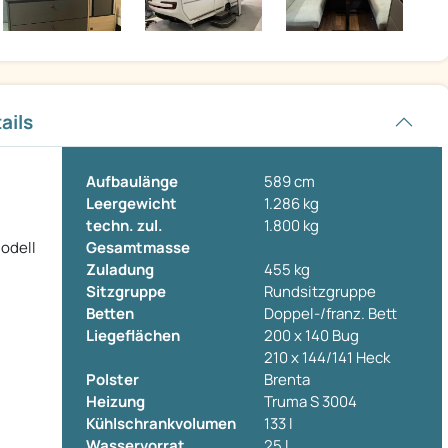
ails
Aufbaulänge
589 cm
Leergewicht
1.286 kg
techn. zul.
1.800 kg
odell
Gesamtmasse
Zuladung
455 kg
Sitzgruppe
Rundsitzgruppe
Betten
Doppel-/franz. Bett
Liegeflächen
200 x 140 Bug
210 x 144/141 Heck
Polster
Brenta
Heizung
Truma S 3004
Kühlschrankvolumen
133 l
Wasservorrat
25 l