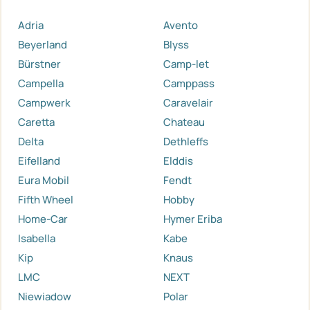
Adria
Avento
Beyerland
Blyss
Bürstner
Camp-let
Campella
Camppass
Campwerk
Caravelair
Caretta
Chateau
Delta
Dethleffs
Eifelland
Elddis
Eura Mobil
Fendt
Fifth Wheel
Hobby
Home-Car
Hymer Eriba
Isabella
Kabe
Kip
Knaus
LMC
NEXT
Niewiadow
Polar