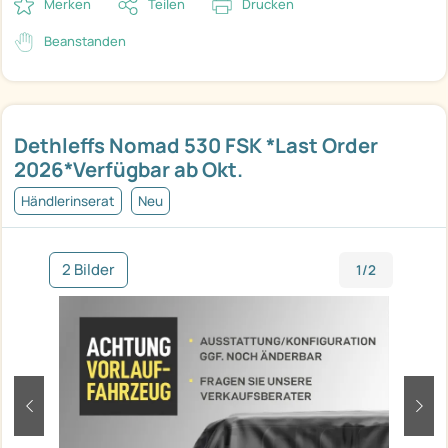
Merken
Teilen
Drucken
Beanstanden
Dethleffs Nomad 530 FSK *Last Order
2026*Verfügbar ab Okt.
Händlerinserat
Neu
2 Bilder
1/2
zurück
weit