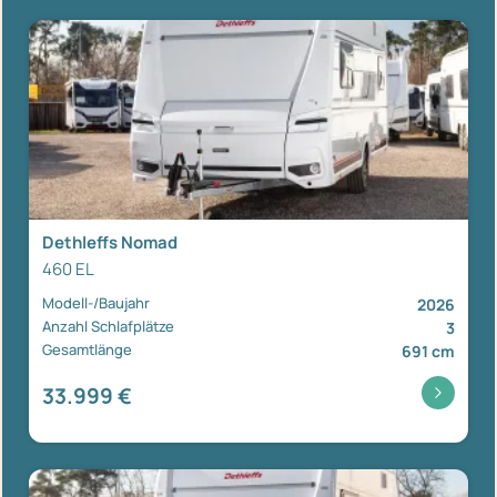
Dethleffs Nomad
460 EL
Modell-/Baujahr
2026
Anzahl Schlafplätze
3
Gesamtlänge
691 cm
33.999 €