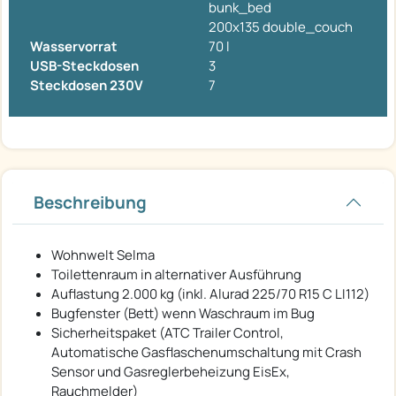
bunk_bed
200x135 double_couch
Wasservorrat
70 l
USB-Steckdosen
3
Steckdosen 230V
7
Beschreibung
Wohnwelt Selma
Toilettenraum in alternativer Ausführung
Auflastung 2.000 kg (inkl. Alurad 225/70 R15 C LI112)
Bugfenster (Bett) wenn Waschraum im Bug
Sicherheitspaket (ATC Trailer Control,
Automatische Gasflaschenumschaltung mit Crash
Sensor und Gasreglerbeheizung EisEx,
Rauchmelder)