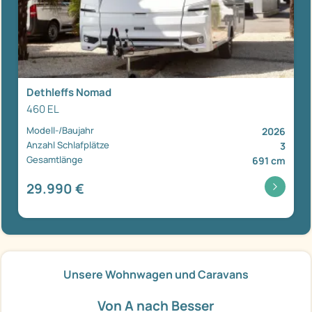
Dethleffs Nomad
460 EL
Modell-/Baujahr
2026
Anzahl Schlafplätze
3
Gesamtlänge
691 cm
29.990 €
Unsere Wohnwagen und Caravans
Von A nach Besser