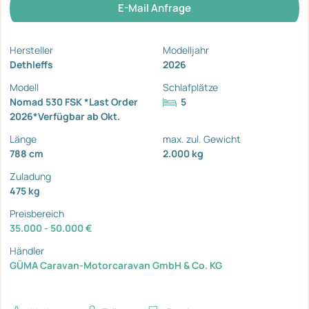
E-Mail Anfrage
Hersteller
Modelljahr
Dethleffs
2026
Modell
Schlafplätze
Nomad 530 FSK *Last Order
5
2026*Verfügbar ab Okt.
Länge
max. zul. Gewicht
788 cm
2.000 kg
Zuladung
475 kg
Preisbereich
35.000 - 50.000 €
Händler
GÜMA Caravan-Motorcaravan GmbH & Co. KG