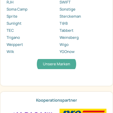
RJH
SWIFT
Soma Camp
Sonstige
Sprite
Sterckeman
Sunlight
T@B
TEC
Tabbert
Trigano
Weinsberg
Weippert
Wigo
Wilk
YGOnow
Unsere Marken
Kooperationspartner