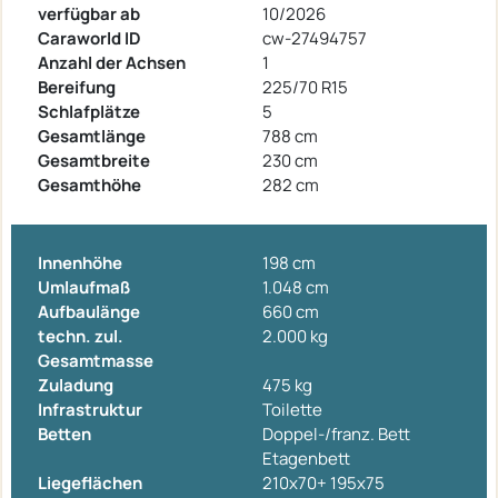
verfügbar ab
10/2026
Caraworld ID
cw-27494757
Anzahl der Achsen
1
Bereifung
225/70 R15
Schlafplätze
5
Gesamtlänge
788 cm
Gesamtbreite
230 cm
Gesamthöhe
282 cm
Innenhöhe
198 cm
Umlaufmaß
1.048 cm
Aufbaulänge
660 cm
techn. zul.
2.000 kg
Gesamtmasse
Zuladung
475 kg
Infrastruktur
Toilette
Betten
Doppel-/franz. Bett
Etagenbett
Liegeflächen
210x70+ 195x75