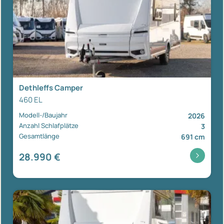
Dethleffs Camper
460 EL
Modell-/Baujahr
2026
Anzahl Schlafplätze
3
Gesamtlänge
691 cm
28.990 €