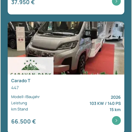
37.950 €
Carado T
447
Modell-/Baujahr
2026
Leistung
103 KW / 140 PS
km Stand
15 km
66.500 €