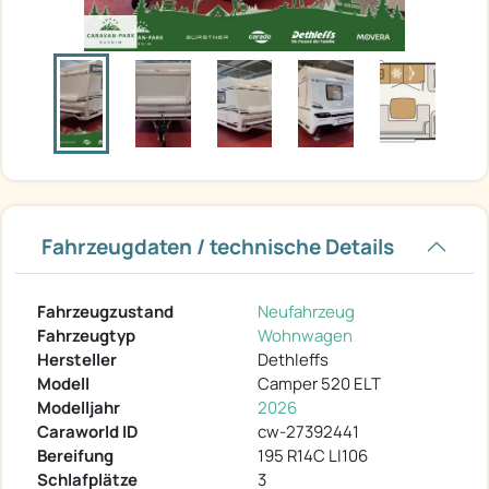
Fahrzeugdaten / technische Details
Fahrzeugzustand
Neufahrzeug
Fahrzeugtyp
Wohnwagen
Hersteller
Dethleffs
Modell
Camper 520 ELT
Modelljahr
2026
Caraworld ID
cw-27392441
Bereifung
195 R14C LI106
Schlafplätze
3