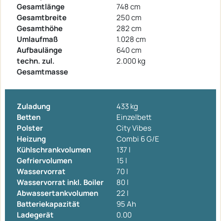
Gesamtlänge
748 cm
Gesamtbreite
250 cm
Gesamthöhe
282 cm
Umlaufmaß
1.028 cm
Aufbaulänge
640 cm
techn. zul.
2.000 kg
Gesamtmasse
Zuladung
433 kg
Betten
Einzelbett
Polster
City Vibes
Heizung
Combi 6 G/E
Kühlschrankvolumen
137 l
Gefriervolumen
15 l
Wasservorrat
70 l
Wasservorrat inkl. Boiler
80 l
Abwassertankvolumen
22 l
Batteriekapazität
95 Ah
Ladegerät
0.00