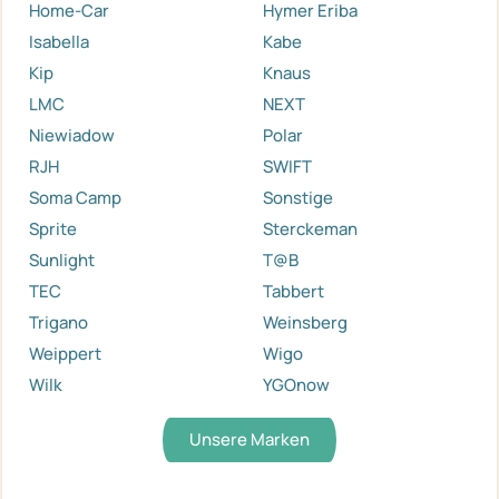
Home-Car
Hymer Eriba
Isabella
Kabe
Kip
Knaus
LMC
NEXT
Niewiadow
Polar
RJH
SWIFT
Soma Camp
Sonstige
Sprite
Sterckeman
Sunlight
T@B
TEC
Tabbert
Trigano
Weinsberg
Weippert
Wigo
Wilk
YGOnow
Unsere Marken