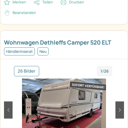
Merken
Teilen
Drucken
Beanstanden
Wohnwagen Dethleffs Camper 520 ELT
Händlerinserat
Neu
26 Bilder
1/26
zurück
weit