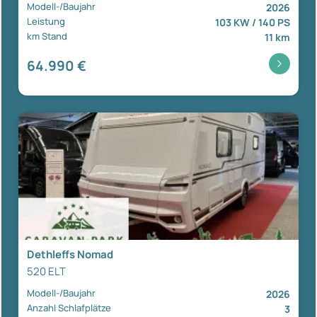
Modell-/Baujahr
2026
Leistung
103 KW / 140 PS
km Stand
11 km
64.990 €
Dethleffs Nomad
520 ELT
Modell-/Baujahr
2026
Anzahl Schlafplätze
3