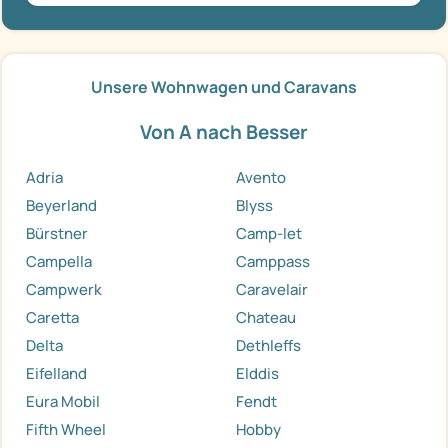
Unsere Wohnwagen und Caravans
Von A nach Besser
Adria
Avento
Beyerland
Blyss
Bürstner
Camp-let
Campella
Camppass
Campwerk
Caravelair
Caretta
Chateau
Delta
Dethleffs
Eifelland
Elddis
Eura Mobil
Fendt
Fifth Wheel
Hobby