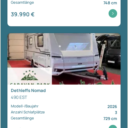
Gesamtlänge
748 cm
39.990 €
Dethleffs Nomad
490 EST
Modell-/Baujahr
2026
Anzahl Schlafplätze
3
Gesamtlänge
729 cm