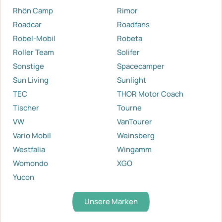
Rhön Camp
Rimor
Roadcar
Roadfans
Robel-Mobil
Robeta
Roller Team
Solifer
Sonstige
Spacecamper
Sun Living
Sunlight
TEC
THOR Motor Coach
Tischer
Tourne
VW
VanTourer
Vario Mobil
Weinsberg
Westfalia
Wingamm
Womondo
XGO
Yucon
Unsere Marken