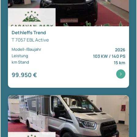
Dethleffs Trend
T 7057 EBL Active
Modell-/Baujahr
2026
Leistung
103 KW / 140 PS
km Stand
15 km
99.950 €