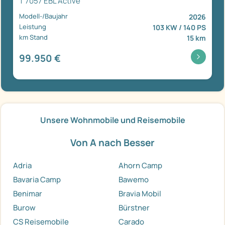
T 7057 EBL Active
Modell-/Baujahr
2026
Leistung
103 KW / 140 PS
km Stand
15 km
99.950 €
Unsere Wohnmobile und Reisemobile
Von A nach Besser
Adria
Ahorn Camp
Bavaria Camp
Bawemo
Benimar
Bravia Mobil
Burow
Bürstner
CS Reisemobile
Carado