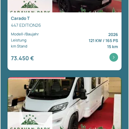
Carado T
447 EDITION26
Modell-/Baujahr
2026
Leistung
121 KW / 165 PS
km Stand
15 km
73.450 €