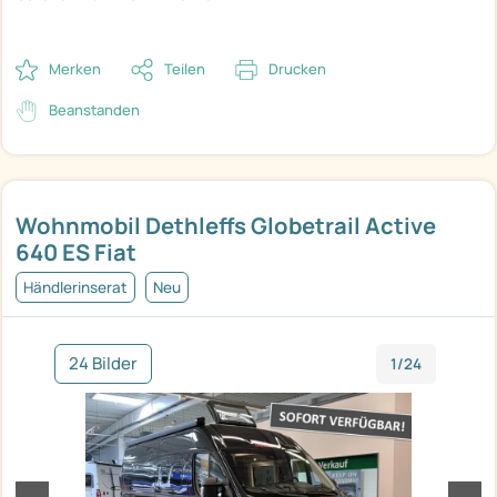
Merken
Teilen
Drucken
Beanstanden
Wohnmobil Dethleffs Globetrail Active
640 ES Fiat
Händlerinserat
Neu
24 Bilder
1/24