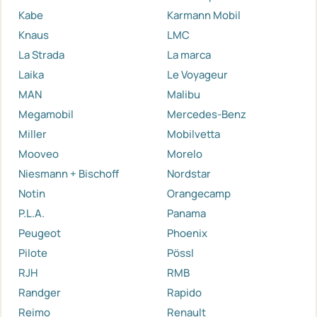
Kabe
Karmann Mobil
Knaus
LMC
La Strada
La marca
Laika
Le Voyageur
MAN
Malibu
Megamobil
Mercedes-Benz
Miller
Mobilvetta
Mooveo
Morelo
Niesmann + Bischoff
Nordstar
Notin
Orangecamp
P.L.A.
Panama
Peugeot
Phoenix
Pilote
Pössl
RJH
RMB
Randger
Rapido
Reimo
Renault