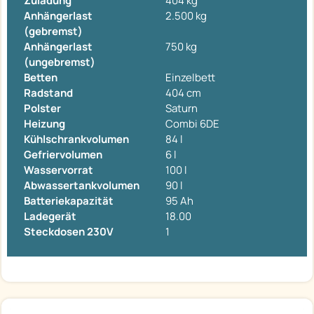
Zuladung
404 kg
Anhängerlast
2.500 kg
(gebremst)
Anhängerlast
750 kg
(ungebremst)
Betten
Einzelbett
Radstand
404 cm
Polster
Saturn
Heizung
Combi 6DE
Kühlschrankvolumen
84 l
Gefriervolumen
6 l
Wasservorrat
100 l
Abwassertankvolumen
90 l
Batteriekapazität
95 Ah
Ladegerät
18.00
Steckdosen 230V
1