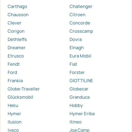
Carthago
Challenger
Chausson
Citroen
Clever
Concorde
Corigon
Crosscamp
Dethleffs
Dovra
Dreamer
Elnagh
Etrusco
Eura Mobil
Fendt
Fiat
Ford
Forster
Frankia
GIOTTILINE
Globe-Traveller
Globecar
Glücksmobil
Granduca
Heku
Hobby
Hymer
Hymer Eriba
Ilusion
Itineo
Iveco
Joa Camp