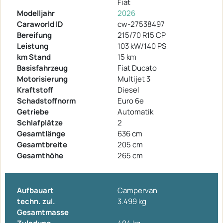
Fiat
Modelljahr
2026
Caraworld ID
cw-27538497
Bereifung
215/70 R15 CP
Leistung
103 kW/140 PS
km Stand
15 km
Basisfahrzeug
Fiat Ducato
Motorisierung
Multijet 3
Kraftstoff
Diesel
Schadstoffnorm
Euro 6e
Getriebe
Automatik
Schlafplätze
2
Gesamtlänge
636 cm
Gesamtbreite
205 cm
Gesamthöhe
265 cm
Aufbauart
Campervan
techn. zul.
3.499 kg
Gesamtmasse