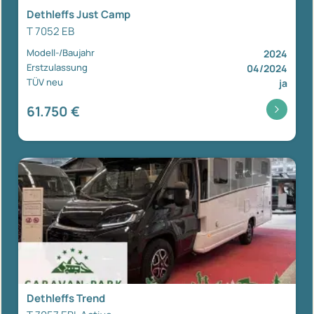
Dethleffs Just Camp
T 7052 EB
Modell-/Baujahr
2024
Erstzulassung
04/2024
TÜV neu
ja
61.750 €
Dethleffs Trend