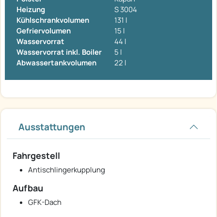
Heizung
S 3004
Kühlschrankvolumen
131 l
Gefriervolumen
15 l
Wasservorrat
44 l
Wasservorrat inkl. Boiler
5 l
Abwassertankvolumen
22 l
Ausstattungen
Fahrgestell
Antischlingerkupplung
Aufbau
GFK-Dach