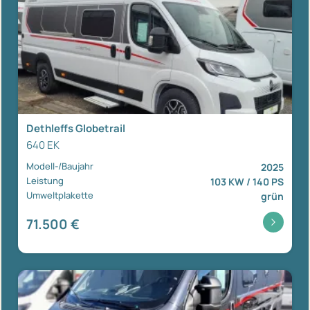
Dethleffs Globetrail
640 EK
Modell-/Baujahr
2025
Leistung
103 KW / 140 PS
Umweltplakette
grün
71.500 €