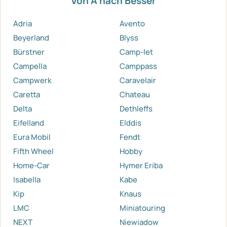
Von A nach Besser
Adria
Avento
Beyerland
Blyss
Bürstner
Camp-let
Campella
Camppass
Campwerk
Caravelair
Caretta
Chateau
Delta
Dethleffs
Eifelland
Elddis
Eura Mobil
Fendt
Fifth Wheel
Hobby
Home-Car
Hymer Eriba
Isabella
Kabe
Kip
Knaus
LMC
Miniatouring
NEXT
Niewiadow