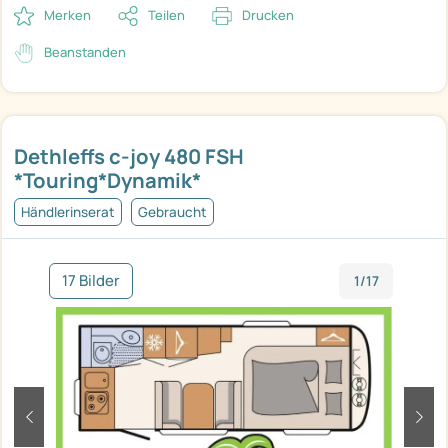
Merken
Teilen
Drucken
Beanstanden
Dethleffs c-joy 480 FSH
*Touring*Dynamik*
Händlerinserat
Gebraucht
17 Bilder
1/17
zurück
weit