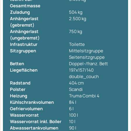
Gesamtmasse
Zuladung
504 kg
Anhängerlast
2.500 kg
(gebremst)
Anhängerlast
750 kg
(ungebremst)
Infrastruktur
Toilette
Sitzgruppen
Mittelsitzgruppe
Seitensitzgruppe
Betten
Doppel-/franz. Bett
Liegeflächen
197x157/140
double_couch
Radstand
404 cm
Polster
Scandi
Heizung
Truma Combi 4
Kühlschrankvolumen
84 l
Gefriervolumen
6 l
Wasservorrat
100 l
Wasservorrat inkl. Boiler
10 l
Abwassertankvolumen
90 l