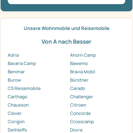
Unsere Wohnmobile und Reisemobile
Von A nach Besser
Adria
Ahorn Camp
Bavaria Camp
Bawemo
Benimar
Bravia Mobil
Burow
Bürstner
CS Reisemobile
Carado
Carthago
Challenger
Chausson
Citroen
Clever
Concorde
Corigon
Crosscamp
Dethleffs
Dovra