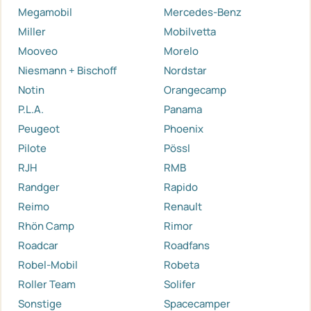
Megamobil
Mercedes-Benz
Miller
Mobilvetta
Mooveo
Morelo
Niesmann + Bischoff
Nordstar
Notin
Orangecamp
P.L.A.
Panama
Peugeot
Phoenix
Pilote
Pössl
RJH
RMB
Randger
Rapido
Reimo
Renault
Rhön Camp
Rimor
Roadcar
Roadfans
Robel-Mobil
Robeta
Roller Team
Solifer
Sonstige
Spacecamper