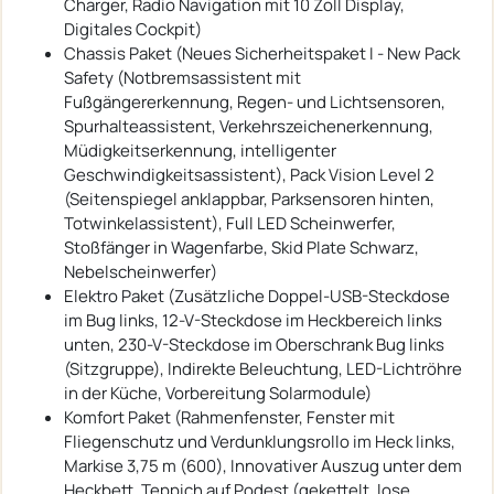
Charger, Radio Navigation mit 10 Zoll Display,
Digitales Cockpit)
Chassis Paket (Neues Sicherheitspaket I - New Pack
Safety (Notbremsassistent mit
Fußgängererkennung, Regen- und Lichtsensoren,
Spurhalteassistent, Verkehrszeichenerkennung,
Müdigkeitserkennung, intelligenter
Geschwindigkeitsassistent), Pack Vision Level 2
(Seitenspiegel anklappbar, Parksensoren hinten,
Totwinkelassistent), Full LED Scheinwerfer,
Stoßfänger in Wagenfarbe, Skid Plate Schwarz,
Nebelscheinwerfer)
Elektro Paket (Zusätzliche Doppel-USB-Steckdose
im Bug links, 12-V-Steckdose im Heckbereich links
unten, 230-V-Steckdose im Oberschrank Bug links
(Sitzgruppe), Indirekte Beleuchtung, LED-Lichtröhre
in der Küche, Vorbereitung Solarmodule)
Komfort Paket (Rahmenfenster, Fenster mit
Fliegenschutz und Verdunklungsrollo im Heck links,
Markise 3,75 m (600), Innovativer Auszug unter dem
Heckbett, Teppich auf Podest (gekettelt, lose