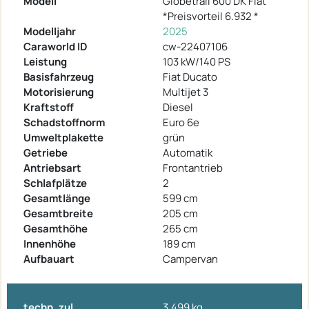
Modell
Globetrail 600 DK Fiat
*Preisvorteil 6.932 *
Modelljahr
2025
Caraworld ID
cw-22407106
Leistung
103 kW/140 PS
Basisfahrzeug
Fiat Ducato
Motorisierung
Multijet 3
Kraftstoff
Diesel
Schadstoffnorm
Euro 6e
Umweltplakette
grün
Getriebe
Automatik
Antriebsart
Frontantrieb
Schlafplätze
2
Gesamtlänge
599 cm
Gesamtbreite
205 cm
Gesamthöhe
265 cm
Innenhöhe
189 cm
Aufbauart
Campervan
techn. zul.
3.499 kg