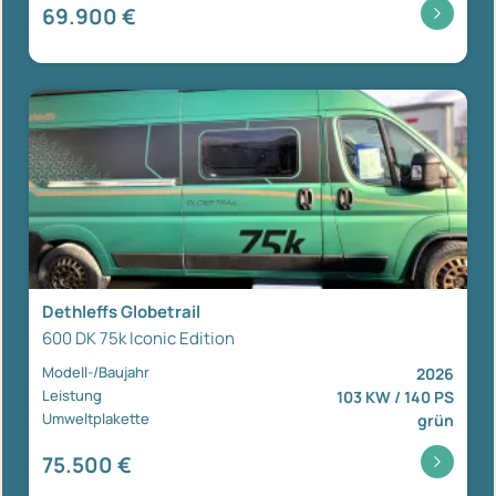
69.900 €
Dethleffs Globetrail
600 DK 75k Iconic Edition
Modell-/Baujahr
2026
Leistung
103 KW / 140 PS
Umweltplakette
grün
75.500 €