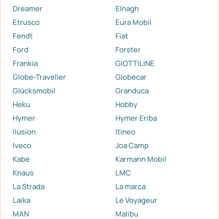
Dreamer
Elnagh
Etrusco
Eura Mobil
Fendt
Fiat
Ford
Forster
Frankia
GIOTTILINE
Globe-Traveller
Globecar
Glücksmobil
Granduca
Heku
Hobby
Hymer
Hymer Eriba
Ilusion
Itineo
Iveco
Joa Camp
Kabe
Karmann Mobil
Knaus
LMC
La Strada
La marca
Laika
Le Voyageur
MAN
Malibu