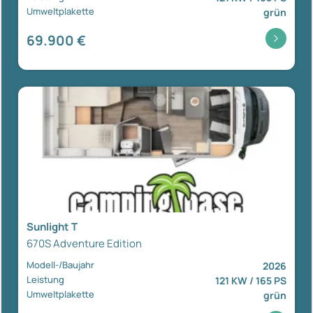
Umweltplakette
grün
69.900 €
Sunlight T
670S Adventure Edition
Modell-/Baujahr
2026
Leistung
121 KW / 165 PS
Umweltplakette
grün