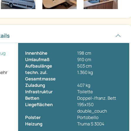
ails
eug
Innenhöhe
198 cm
Umlaufmaß
910 cm
Aufbaulänge
503 cm
sehr
techn. zul.
1.360 kg
Gesamtmasse
Zuladung
407 kg
Infrastruktur
Toilette
Betten
Doppel-/franz. Bett
Liegeflächen
195x150
double_couch
Polster
Portobello
Heizung
Truma S 3004