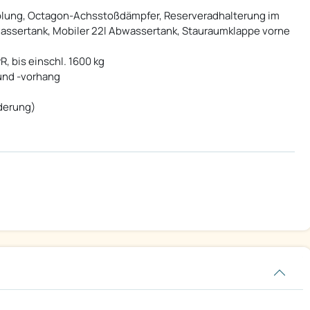
plung, Octagon-Achsstoßdämpfer, Reserveradhalterung im
wassertank, Mobiler 22l Abwassertank, Stauraumklappe vorne
R, bis einschl. 1600 kg
und -vorhang
nderung)