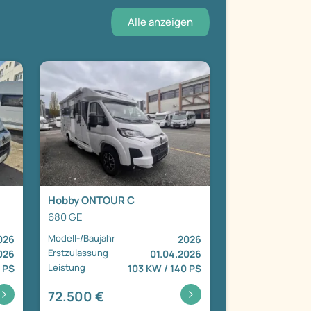
Alle anzeigen
Hobby ONTOUR C
680 GE
Modell-/Baujahr
026
2026
Erstzulassung
026
01.04.2026
Leistung
 PS
103 KW / 140 PS
72.500 €