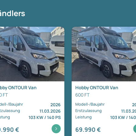
ändlers
bby ONTOUR Van
Hobby ONTOUR Van
0 FT
600 FT
ell-/Baujahr
Modell-/Baujahr
2026
2
tzulassung
Erstzulassung
11.03.2026
11.03.2
stung
Leistung
103 KW / 140 PS
103 KW / 140
.990 €
69.990 €