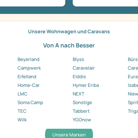
Unsere Wohnwagen und Caravans
Von A nach Besser
Beyerland
Blyss
Bürs
Campwerk
Caravelair
Care
Eifelland
Elddis
Eura
Home-Car
Hymer Eriba
Isab
LMC
NEXT
Nie
Soma Camp
Sonstige
Spri
TEC
Tabbert
Trig
Wilk
YGOnow
Unsere Marken