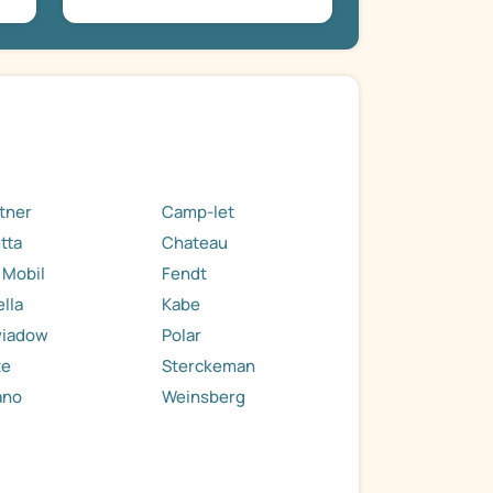
tner
Camp-let
tta
Chateau
 Mobil
Fendt
ella
Kabe
wiadow
Polar
te
Sterckeman
ano
Weinsberg