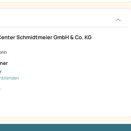
Center Schmidtmeier GmbH & Co. KG
ronn
ner
r
einblenden
e