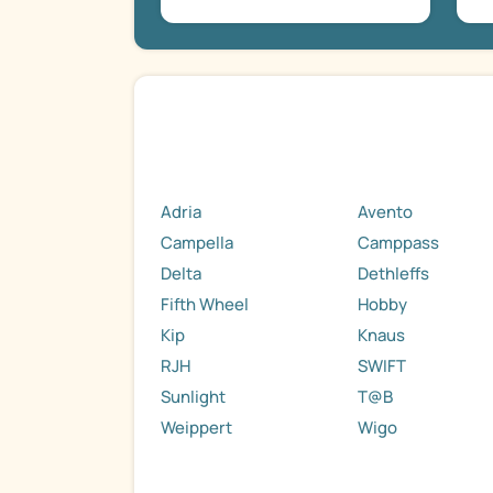
Adria
Avento
Campella
Camppass
Delta
Dethleffs
Fifth Wheel
Hobby
Kip
Knaus
RJH
SWIFT
Sunlight
T@B
Weippert
Wigo