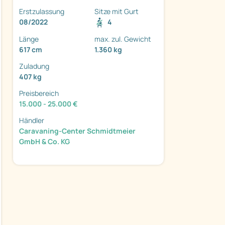
Erstzulassung
Sitze mit Gurt
08/2022
4
Länge
max. zul. Gewicht
617 cm
1.360 kg
Zuladung
ter
407 kg
Preisbereich
15.000 - 25.000 €
Händler
Caravaning-Center Schmidtmeier
GmbH & Co. KG