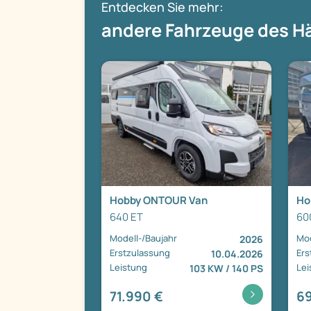
Entdecken Sie mehr:
andere Fahrzeuge des H
Hobby ONTOUR Van
Ho
640 ET
60
Modell-/Baujahr
Mod
2026
Erstzulassung
Ers
10.04.2026
Leistung
Lei
103 KW / 140 PS
71.990 €
69