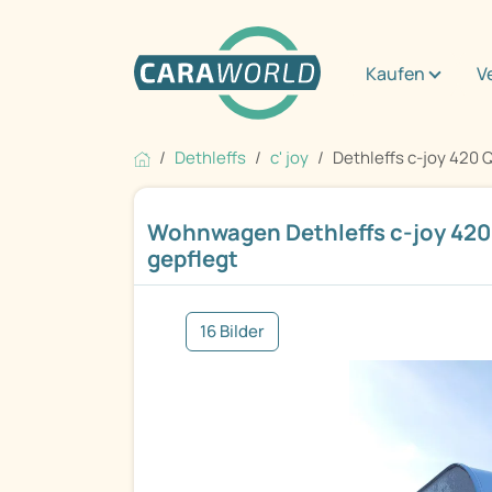
Kaufen
V
Dethleffs
c' joy
Dethleffs c-joy 420 
Wohnwagen Dethleffs c-joy 420
gepflegt
16 Bilder