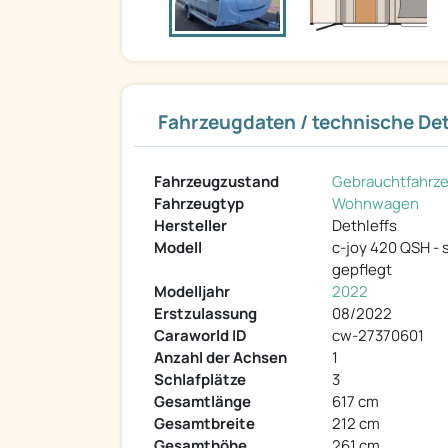
Fahrzeugdaten / technische Det
Fahrzeugzustand
Gebrauchtfahrz
Fahrzeugtyp
Wohnwagen
Hersteller
Dethleffs
Modell
c-joy 420 QSH - 
gepflegt
Modelljahr
2022
Erstzulassung
08/2022
Caraworld ID
cw-27370601
Anzahl der Achsen
1
Schlafplätze
3
Gesamtlänge
617 cm
Gesamtbreite
212 cm
Gesamthöhe
261 cm