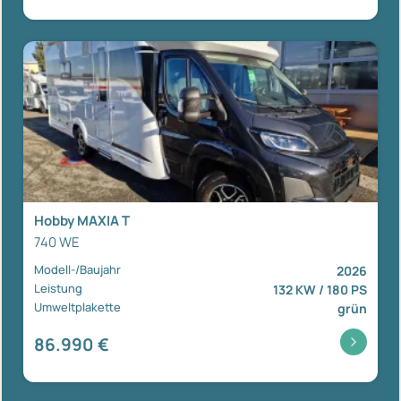
Hobby MAXIA T
740 WE
Modell-/Baujahr
2026
Leistung
132 KW / 180 PS
Umweltplakette
grün
86.990 €