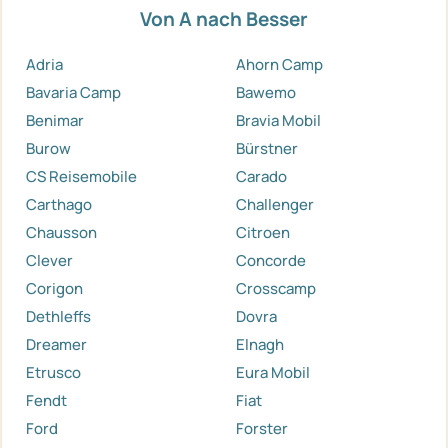
Von A nach Besser
Adria
Ahorn Camp
Bavaria Camp
Bawemo
Benimar
Bravia Mobil
Burow
Bürstner
CS Reisemobile
Carado
Carthago
Challenger
Chausson
Citroen
Clever
Concorde
Corigon
Crosscamp
Dethleffs
Dovra
Dreamer
Elnagh
Etrusco
Eura Mobil
Fendt
Fiat
Ford
Forster