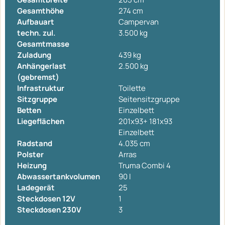
Gesamthöhe
274 cm
Aufbauart
Campervan
techn. zul.
3.500 kg
Gesamtmasse
Zuladung
439 kg
Anhängerlast
2.500 kg
(gebremst)
Infrastruktur
Toilette
Sitzgruppe
Seitensitzgruppe
Betten
Einzelbett
Liegeflächen
201x93+ 181x93
Einzelbett
Radstand
4.035 cm
Polster
Arras
Heizung
Truma Combi 4
Abwassertankvolumen
90 l
Ladegerät
25
Steckdosen 12V
1
Steckdosen 230V
3