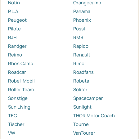
Notin
Orangecamp
P.L.A.
Panama
Peugeot
Phoenix
Pilote
Pössl
RJH
RMB
Randger
Rapido
Reimo
Renault
Rhön Camp
Rimor
Roadcar
Roadfans
Robel-Mobil
Robeta
Roller Team
Solifer
Sonstige
Spacecamper
Sun Living
Sunlight
TEC
THOR Motor Coach
Tischer
Tourne
VW
VanTourer