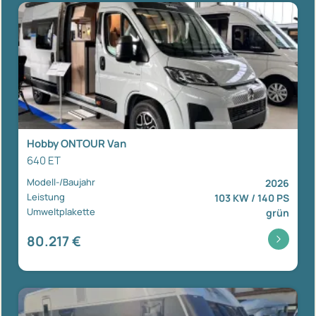
Hobby ONTOUR Van
640 ET
Modell-/Baujahr
2026
Leistung
103 KW / 140 PS
Umweltplakette
grün
80.217 €