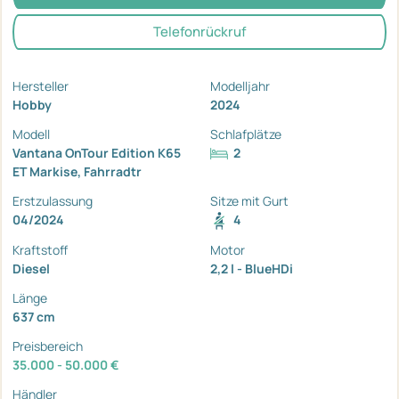
Telefonrückruf
Hersteller
Modelljahr
Hobby
2024
Modell
Schlafplätze
Vantana OnTour Edition K65
2
ET Markise, Fahrradtr
Erstzulassung
Sitze mit Gurt
04/2024
4
Kraftstoff
Motor
Diesel
2,2 l - BlueHDi
Länge
637 cm
Preisbereich
35.000 - 50.000 €
Händler