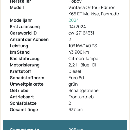
Hersteller
Hobby
Modell
Vantana OnTour Edition
K65 ET Markise, Fahrradtr
Modelljahr
2024
Erstzulassung
04/2024
Caraworld ID
cw-27164331
Anzahl der Achsen
2
Leistung
103 kW/140 PS
km Stand
43.900 km
Basisfahrzeug
Citroen Jumper
Motorisierung
2,2 l - BlueHDi
Kraftstoff
Diesel
Schadstoffnorm
Euro 6d
Umweltplakette
grün
Getriebe
Schaltgetriebe
Antriebsart
Frontantrieb
Schlafplätze
2
Gesamtlänge
637 cm
Gesamtbreite
205 cm