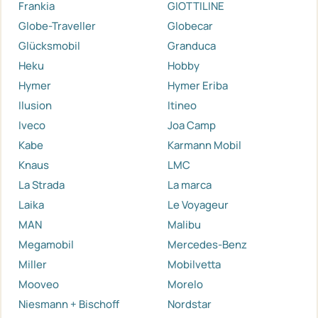
Frankia
GIOTTILINE
Globe-Traveller
Globecar
Glücksmobil
Granduca
Heku
Hobby
Hymer
Hymer Eriba
Ilusion
Itineo
Iveco
Joa Camp
Kabe
Karmann Mobil
Knaus
LMC
La Strada
La marca
Laika
Le Voyageur
MAN
Malibu
Megamobil
Mercedes-Benz
Miller
Mobilvetta
Mooveo
Morelo
Niesmann + Bischoff
Nordstar