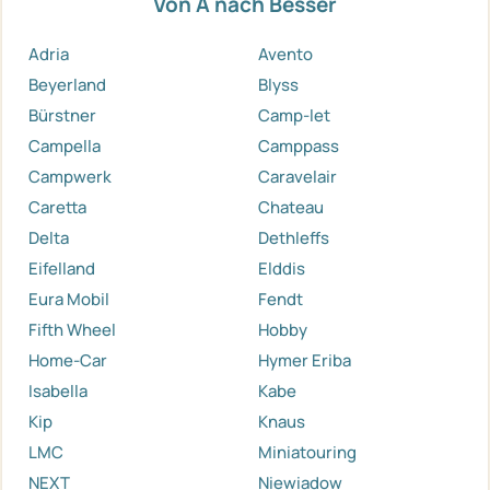
Von A nach Besser
Adria
Avento
Beyerland
Blyss
Bürstner
Camp-let
Campella
Camppass
Campwerk
Caravelair
Caretta
Chateau
Delta
Dethleffs
Eifelland
Elddis
Eura Mobil
Fendt
Fifth Wheel
Hobby
Home-Car
Hymer Eriba
Isabella
Kabe
Kip
Knaus
LMC
Miniatouring
NEXT
Niewiadow