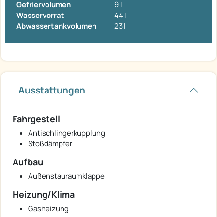
Gefriervolumen
9 l
Wasservorrat
44 l
Abwassertankvolumen
23 l
Ausstattungen
Fahrgestell
Antischlingerkupplung
Stoßdämpfer
Aufbau
Außenstauraumklappe
Heizung/Klima
Gasheizung