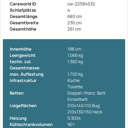
Caraworld ID
cw-22584532
Schlafplätze
4
Gesamtlänge
680 cm
Gesamtbreite
230 cm
Gesamthöhe
261 cm
Innenhöhe
198 cm
Leergewicht
1.066 kg
techn. zul.
1.360 kg
Gesamtmasse
max. Auflastung
1.700 kg
Infrastruktur
Küche
Toilette
Betten
Doppel-/franz. Bett
Einzelbett
Liegeflächen
210x145/110 Bug
210x130/150 Heck
Heizung
S 3004
Kühlschrankvolumen
90 l