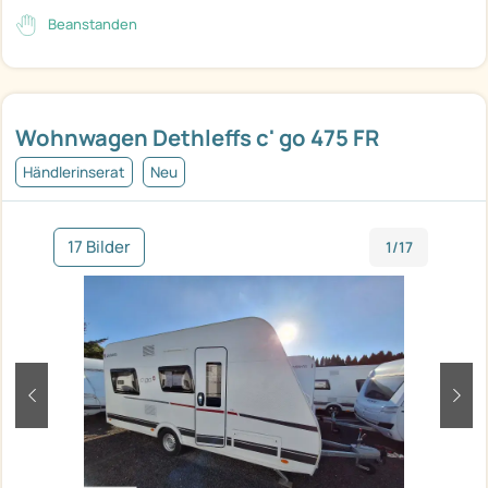
Beanstanden
Wohnwagen Dethleffs c' go 475 FR
Händlerinserat
Neu
17 Bilder
1/17
zurück
weit