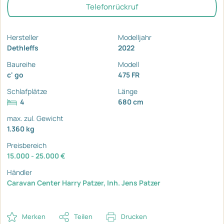
Telefonrückruf
Hersteller
Modelljahr
Dethleffs
2022
Baureihe
Modell
c' go
475 FR
Schlafplätze
Länge
4
680 cm
max. zul. Gewicht
1.360 kg
Preisbereich
15.000 - 25.000 €
Händler
Caravan Center Harry Patzer, Inh. Jens Patzer
Merken
Teilen
Drucken