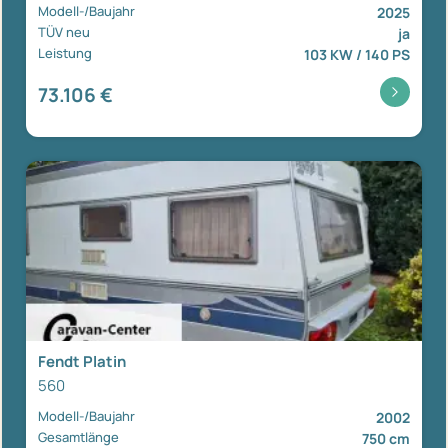
Modell-/Baujahr
2025
TÜV neu
ja
Leistung
103 KW / 140 PS
73.106 €
Fendt Platin
560
Modell-/Baujahr
2002
Gesamtlänge
750 cm