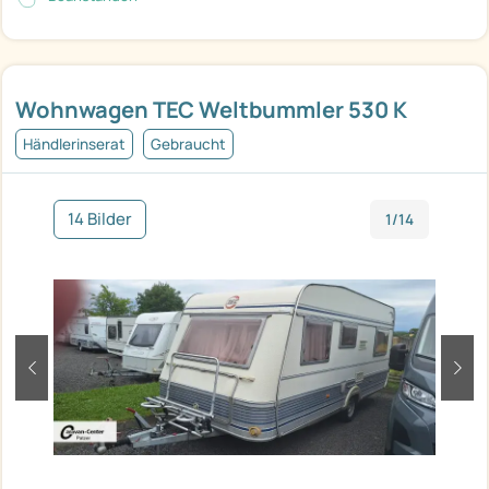
Wohnwagen TEC Weltbummler 530 K
Händlerinserat
Gebraucht
14 Bilder
1/14
zurück
weit