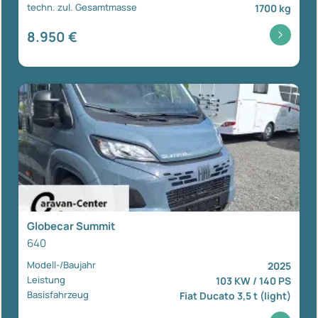
techn. zul. Gesamtmasse
1700 kg
8.950 €
Globecar Summit
640
Modell-/Baujahr
2025
Leistung
103 KW / 140 PS
Basisfahrzeug
Fiat Ducato 3,5 t (light)