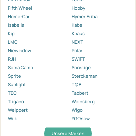
Fifth Wheel
Hobby
Home-Car
Hymer Eriba
Isabella
Kabe
Kip
Knaus
LMC
NEXT
Niewiadow
Polar
RJH
SWIFT
Soma Camp
Sonstige
Sprite
Sterckeman
Sunlight
T@B
TEC
Tabbert
Trigano
Weinsberg
Weippert
Wigo
Wilk
YGOnow
Unsere Marken