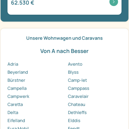
62.530 €
Unsere Wohnwagen und Caravans
Von A nach Besser
Adria
Avento
Beyerland
Blyss
Bürstner
Camp-let
Campella
Camppass
Campwerk
Caravelair
Caretta
Chateau
Delta
Dethleffs
Eifelland
Elddis
Eura Mobil
Fendt